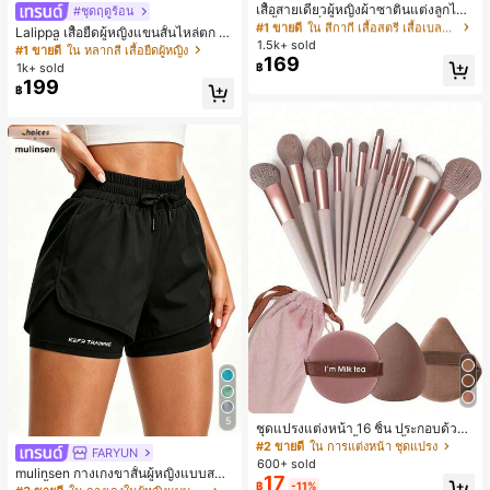
ลูกค้ากลับมาซื้อซ้ำ!
เสื้อสายเดี่ยวผู้หญิงผ้าซาตินแต่งลูกไม้
#ชุดฤดูร้อน
- เสื้อสายเดี่ยวฤดูร้อนสีคากีมีรอยผ่าด้า
#1 ขายดี
#1 ขายดี
ใน สีกากี เสื้อสตรี เสื้อเบลาส์ & Tee
ใน สีกากี เสื้อสตรี เสื้อเบลาส์ & Tee
Lalippa เสื้อยืดผู้หญิงแขนสั้นไหล่ตก ค
นข้างที่น่าดึงดูดแบบสบายๆ
1.5k+ sold
ลูกค้ากลับมาซื้อซ้ำ!
ลูกค้ากลับมาซื้อซ้ำ!
อวีปกเสื้อ ลายพิมพ์ดิจิทัลลายทาง สไตล์
#1 ขายดี
ใน หลากสี เสื้อยืดผู้หญิง
169
สปอร์ตแฟชั่นมินิมอล ของขวัญสำหรับเ
#1 ขายดี
ใน สีกากี เสื้อสตรี เสื้อเบลาส์ & Tee
1k+ sold
฿
พื่อน
199
ลูกค้ากลับมาซื้อซ้ำ!
฿
5
ชุดแปรงแต่งหน้า 16 ชิ้น ประกอบด้วยแ
ปรงแต่งหน้า 13 ชิ้น, ฟองน้ำแต่งหน้ารู
#2 ขายดี
ใน การแต่งหน้า ชุดแปรง
FARYUN
ปหยดน้ำ 1 ชิ้น, แปรงแป้งรองพื้นกลม 1
600+ sold
mulinsen กางเกงขาสั้นผู้หญิงแบบสบา
ชิ้น และฟองน้ำแต่งหน้ารูปสามเหลี่ยม
17
฿
-11%
ยๆ สีพื้น หลวม อเนกประสงค์ กางเกงขา
1 ชิ้น - ชุดคลาสสิก ทำจากขนสังเคราะ