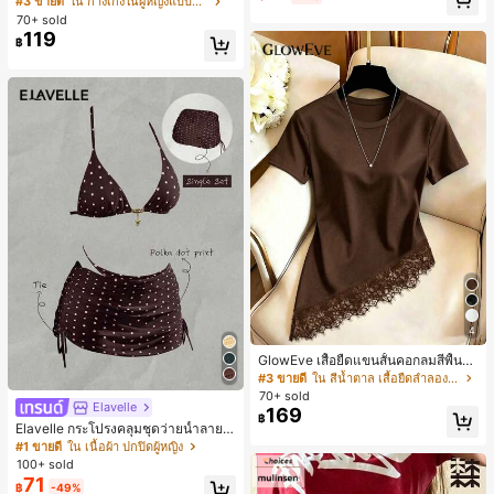
#3 ขายดี
ใน กางเกงในผู้หญิงแบบแอคทีฟ
สั้นกีฬา 2-In-1 สำหรับวิ่ง ฟิตเนส และก
ห์นุ่มและเป็นมิตรต่อผิว เหมาะสำหรับผู้
70+ sold
ารฝึกซ้อมกีฬาในฤดูร้อน
หญิงและเด็กผู้หญิง เหมาะสำหรับฤดูใบ
119
฿
ไม้ร่วงและฤดูหนาว
4
GlowEve เสื้อยืดแขนสั้นคอกลมสีพื้นลำ
ลองอเนกประสงค์สำหรับผู้หญิง
#3 ขายดี
ใน สีน้ำตาล เสื้อยืดลำลองพื้นฐาน
70+ sold
Elavelle
169
฿
Elavelle กระโปรงคลุมชุดว่ายน้ำลายจุ
ดสำหรับผู้หญิง, กระโปรงคลุมชุดว่าย
#1 ขายดี
ใน เนื้อผ้า ปกปิดผู้หญิง
น้ำสีน้ำตาลสำหรับเทศกาลฤดูใบไม้ผลิ/
100+ sold
ฤดูร้อน
71
฿
-49%