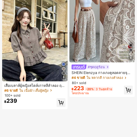
5
#ชุดฤดูร้อน
SHEIN Elenzya กางเกงคูลอตลายจุดเ
อวสูงแบบใหม่สำหรับฤดูใบไม้ผลิ/ฤดูร้อ
4
#4 ขายดี
ใน หลากสี กางเกงลำลอง
น, สไตล์หรูหราเหมาะสำหรับใส่ในชีวิต
80+ sold
เสื้อเบลาส์ผู้หญิงสไตล์เกาหลีลำลอง ฤดู
ประจำวันและทำงาน, ให้ความรู้สึกวินเ
223
฿
-20%
3 วันสุดท้าย
ใบไม้ผลิ/ฤดูร้อนใหม่ ชายระบาย ชิคแล
ทจสำหรับฤดูรับปริญญา, เทศกาลดนตร
#6 ขายดี
ใน เนื้อผ้า เสื้อผู้หญิง
โดยประมาณ
ะหรูหรา
ี, การแข่งม้าดาร์บี้, วันประกาศอิสรภาพ
100+ sold
239
฿