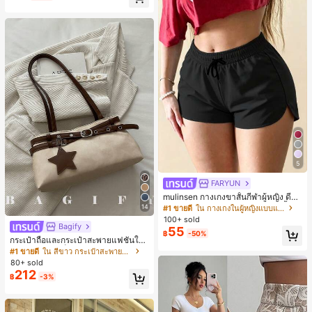
5
FARYUN
mulinsen กางเกงขาสั้นกีฬาผู้หญิง ดีไซ
น์ปลายเปิด เอวยืดหยุ่น กางเกงขาสั้น
14
#1 ขายดี
ใน กางเกงในผู้หญิงแบบแอคทีฟ
ลำลองกีฬาฤดูร้อน ความยาว 3/4
100+ sold
Bagify
55
฿
-50%
กระเป๋าถือและกระเป๋าสะพายแฟชั่นให
ม่ ตกแต่งด้วยเข็มขัด เหมาะสำหรับงาน
#1 ขายดี
ใน สีขาว กระเป๋าสะพายผู้หญิง
ปาร์ตี้ การรวมตัว การออกไปข้างนอก ก
80+ sold
ารท่องเที่ยว การช้อปปิ้ง และการใช้งาน
212
฿
-3%
ประจำวัน สามารถเก็บเหรียญ โทรศัพท์
เหมาะสำหรับกระเป๋าทำงานของพนักง
านออฟฟิศ นักศึกษามหาวิทยาลัย และ
พนักงานออฟฟิศ กระเป๋าผู้หญิงที่หรูหรา