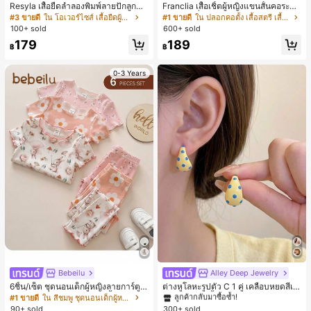
Resyla เสื้อยืดลำลองพิมพ์ลายปักลูกปัด
Franclia เสื้อเชิ้ตผู้หญิงแขนสั้นคอระบา
รูปโบว์ขนาดใหญ่สำหรับผู้หญิง
ยกระดุมเดี่ยวลายทาง
#3 ขายดี
ใน โอเวอร์ไซส์ เสื้อยืดผู้หญิง
#1 ขายดี
ใน ปลอกคอตั้ง เสื้อสตรี เสื้อเบลาส์ & Tee
100+ sold
600+ sold
179
189
฿
฿
0-3 Years
#1 ขายดี
ใน โบโฮ ต่างหูผู้หญิง
ลูกค้ากลับมาซื้อซ้ำ!
Bebeilu
Alley Deep Jewelry
เกือบหมดแล้ว!
#1 ขายดี
#1 ขายดี
ใน โบโฮ ต่างหูผู้หญิง
ใน โบโฮ ต่างหูผู้หญิง
6ชิ้น/เซ็ต ชุดนอนเด็กผู้หญิงลายการ์ตูน
ต่างหูโลหะรูปตัว C 1 คู่ เคลือบหยดสีเห
ลูกค้ากลับมาซื้อซ้ำ!
ลูกค้ากลับมาซื้อซ้ำ!
หมีและดอกไม้ คอกลม แขนสั้น กางเกง
ลือง ลายจุดสีน้ำเงิน สไตล์ยุโรปและอเม
#1 ขายดี
ใน สีชมพู ชุดนอนเด็กผู้หญิง
เกือบหมดแล้ว!
เกือบหมดแล้ว!
#1 ขายดี
ใน โบโฮ ต่างหูผู้หญิง
ขาสั้น ขอบระบาย สวมใส่สบาย
ริกัน แฟชั่นส่วนตัว หวานและสง่างาม
90+ sold
300+ sold
ลูกค้ากลับมาซื้อซ้ำ!