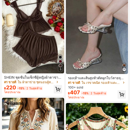
5
SHEIN ชุดชั้นในเซ็กซี่ผู้หญิงผ้าตาข่าย
รองเท้าแตะส้นสูงหัวตัดผูกโบว์ลายจุดส
มีโครงคัพบาง
ายเดี่ยวส้นไม่สมมาตรสำหรับผู้หญิง, รอ
#1 ขายดี
ใน ผ้าตาข่าย ชุดนอนผู้หญิง
#1 ขายดี
ใน เรขาคณิต รองเท้าแตะส้นสูงผู้หญิง
งเท้าแตะส้นสูงหนังเทียมสีขาวหรูหรา
220
100+ sold
฿
-15%
2 วันสุดท้าย
สำหรับฤดูร้อน
407
โดยประมาณ
฿
-15%
2 วันสุดท้าย
โดยประมาณ