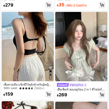
สำหรับผู้หญิงและเด็กหญิง สำหรับการเ
35
279
เกือบหมดแล้ว!
ดินทาง งานแต่งงาน ปาร์ตี้ วันเกิด ของ
฿
-10%
3 วันสุดท้าย
฿
ขวัญคริสต์มาส 2026
4
เสื้อสายเดี่ยวเซ็กซี่ไร้หลังสำหรับผู้หญิง
#ชุดฤดูร้อน
พร้อมบราแบบมีฟองน้ำ, เสื้อกล้ามแขน
500+ sold
(1000+)
เสื้อเชิ้ตลำลองฤดูร้อน 2 in 1 ดีไซน์สไต
กุด, เสื้อลำลองสีดำสำหรับฤดูร้อน
ล์เกาหลี แต่งลูกไม้ต่อผ้า
159
269
฿
฿