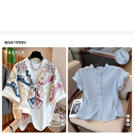
คุณอาจชอบ
7
12