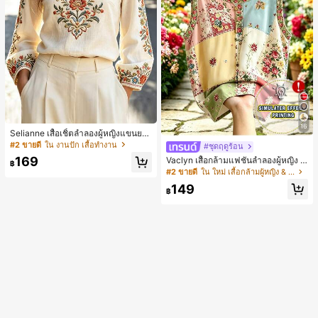
16
Selianne เสื้อเชิ้ตลำลองผู้หญิงแขนยา
ว คอวีเว้า ลายดอกไม้
#2 ขายดี
ใน งานปัก เสื้อทำงาน
#ชุดฤดูร้อน
169
Vaclyn เสื้อกล้ามแฟชั่นลำลองผู้หญิง ล
฿
ายแพตช์เวิร์ก แขนกุด คอกลม ติดกระดุ
#2 ขายดี
ใน ใหม่ เสื้อกล้ามผู้หญิง & Camis
ม
149
฿