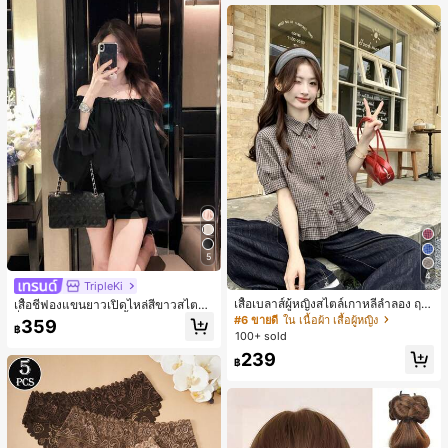
านออฟฟิศ นักศึกษามหาวิทยาลัย และ
พนักงานออฟฟิศ กระเป๋าผู้หญิงที่หรูหรา
5
4
TripleKi
เสื้อเบลาส์ผู้หญิงสไตล์เกาหลีลำลอง ฤดู
เสื้อชีฟองแขนยาวเปิดไหล่สีขาวสไตล์ฝ
ใบไม้ผลิ/ฤดูร้อนใหม่ ชายระบาย ชิคแล
รั่งเศสสำหรับผู้หญิง, เสื้อฤดูร้อนหรูหราเ
#6 ขายดี
ใน เนื้อผ้า เสื้อผู้หญิง
359
฿
ะหรูหรา
รียบง่ายเซ็กซี่สวยงามมีเอกลักษณ์สีดำ
100+ sold
239
฿