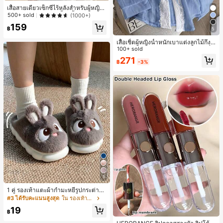
เสื้อสายเดี่ยวเซ็กซี่ไร้หลังสำหรับผู้หญิง
พร้อมบราแบบมีฟองน้ำ, เสื้อกล้ามแขน
500+ sold
(1000+)
กุด, เสื้อลำลองสีดำสำหรับฤดูร้อน
159
฿
5
เสื้อเชิ้ตผู้หญิงน้ำหนักเบาแต่งลูกไม้กึ่งโ
ปร่งใสแบบเลเยอร์ รุ่นดีไซน์เนอร์แฟชั่น
100+ sold
เหมาะสำหรับฤดูใบไม้ผลิ ฤดูร้อน และฤ
271
฿
-3%
ดูใบไม้ร่วง ซักด้วยเครื่องซักผ้าได้ สไต
ล์โบโฮชิค
5
1 คู่ รองเท้าแตะผ้ากำมะหยี่รูปกระต่าย
สำหรับผู้หญิง, อบอุ่นและสบาย, เหมาะ
#3 ได้รับคะแนนสูงสุด
ใน รองเท้าแตะใส่ในบ้าน
สำหรับใส่ลำลองในฤดูใบไม้ร่วง/ฤดูหน
19
าว, รองเท้าบ้านผู้หญิงหรูหราใหม่, ส้นเ
฿
#1 ขายดี
ใน ยั่งยืน ลิปกลอส
ตี้ย, หัวกลมเรียบง่าย, อุปกรณ์เสริมสำห
ลูกค้ากลับมาซื้อซ้ำ!