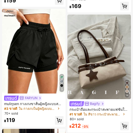
159
฿
มียม, ลำลองอเนกประสงค์, สวมใส่ประ
ลูกค้ากลับมาซื้อซ้ำ!
169
จำวัน, กลางแจ้ง, ช้อปปิ้ง, การเดินทาง
฿
เสื้อผ้ากลางแจ้ง
5
14
FARYUN
mulinsen กางเกงขาสั้นผู้หญิงแบบสบา
Bagify
ยๆ สีพื้น หลวม อเนกประสงค์ กางเกงขา
#3 ขายดี
ใน กางเกงในผู้หญิงแบบแอคทีฟ
กระเป๋าถือและกระเป๋าสะพายแฟชั่นให
สั้นกีฬา 2-In-1 สำหรับวิ่ง ฟิตเนส และก
70+ sold
ม่ ตกแต่งด้วยเข็มขัด เหมาะสำหรับงาน
#1 ขายดี
ใน สีขาว กระเป๋าสะพายผู้หญิง
ารฝึกซ้อมกีฬาในฤดูร้อน
ปาร์ตี้ การรวมตัว การออกไปข้างนอก ก
80+ sold
119
฿
ารท่องเที่ยว การช้อปปิ้ง และการใช้งาน
212
ประจำวัน สามารถเก็บเหรียญ โทรศัพท์
฿
-3%
เหมาะสำหรับกระเป๋าทำงานของพนักง