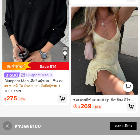
ลูกค้ากลับมาซื้อซ้ำ!
Save ฿14
Blueprint Man
Blueprint Man เสื้อยืดผู้ชาย 1 ชิ้น คอเ
1
ฮนลีย์ ผ้าถักลายวาฟเฟิล คอวีเล็ก ทรงห
#1 ขายดี
ใน มีรอยบาก เสื้อยืดผู้ชาย
1
ลวม บาง ระบายอากาศได้ดี ใส่สบาย มี
100+ sold
กระดุม สไตล์ Old Money ทรงยุโรป ไซ
275
ส์ใหญ่กว่าปกติ กรุณาเลือกไซส์เล็กลงเพื่
ชุดเดรสกีฬาแบบเข้ารูปสีเหลือง ดีไซน์
฿
-5%
อให้พอดีขึ้น
หน้าอกจับจีบ กระโปรงเทนนิส เหมาะ
269
฿
-16%
สำหรับใส่ลำลองประจำวันและออกกำลั
งกายในยิม
ส่วนลด ฿100
ลงทะเบียน