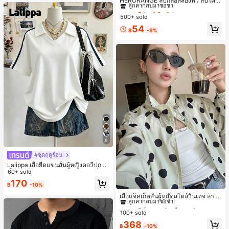
HERORANGE ลิปกลอสสองหัว ลิปโค้ท
รับฤดูหนาวที่อบอุ่น, รองเท้าแตะผ้ากำม
กันน้ำ กันเหงื่อ ติดทนนาน ไม่ติดคัพ ชิน
#1 ขายดี
#1 ขายดี
ใน ยั่งยืน ลิปกลอส
ใน ยั่งยืน ลิปกลอส
ะหยี่น่ารัก, ของขวัญปีใหม่/วันวาเลนไท
นามอน มิลค์ที เคลียร์ นู้ด กระจก ลิปสติ
น์ในอุดมคติ, รองเท้าแตะคู่รัก, ของขวั
500+ sold
ลูกค้ากลับมาซื้อซ้ำ!
ลูกค้ากลับมาซื้อซ้ำ!
ก เป็นมิตรกับผู้เริ่มต้น ของขวัญปาร์ตี้วั
ญวันแม่, สวน, ของตกแต่งห้องครัว, ฤดู
#1 ขายดี
ใน ยั่งยืน ลิปกลอส
54
นหยุดนักเรียน
ร้อน, ชายหาด, ของใช้จำเป็นสำหรับกา
฿
-8%
ลูกค้ากลับมาซื้อซ้ำ!
รเดินทาง, ของตกแต่งห้อง, นุ่มนิ่ม, การ
สำเร็จการศึกษา, ชั้นวางรองเท้า, ประห
ยัดพื้นที่จัดเก็บ, กลางแจ้ง, สวน, พิธีสำเ
ร็จการศึกษา, พิธีจบการศึกษา, ยินดีด้ว
ยบัณฑิต, บัณฑิตที่สำเร็จการศึกษา, ผู้ก
ล่าวคำอำลา, เรียนจบ, งานเลี้ยงจบการ
ศึกษา
9
#ชุดฤดูร้อน
Lalippa เสื้อยืดแขนสั้นผู้หญิงคอวีปกคอ
เสื้อไหล่ตก สายถัก งานคราฟต์แฟชั่นมิ
60+ sold
นิมอล ของขวัญสำหรับเพื่อน
170
฿
-10%
#1 ขายดี
ใน กระเป๋า เสื้อคลุมลำลอง
ลูกค้ากลับมาซื้อซ้ำ!
เสื้อแจ็คเก็ตสั้นผู้หญิงสไตล์วินเทจ ลายจุ
ดขนาดใหญ่ คอตั้ง เอวเข้ารูป แขนพอง
#1 ขายดี
#1 ขายดี
ใน กระเป๋า เสื้อคลุมลำลอง
ใน กระเป๋า เสื้อคลุมลำลอง
ทรงหลวม แฟชั่นอเนกประสงค์ สำหรับใ
100+ sold
ลูกค้ากลับมาซื้อซ้ำ!
ลูกค้ากลับมาซื้อซ้ำ!
ส่ประจำวันและไปเที่ยวพักผ่อน
#1 ขายดี
ใน กระเป๋า เสื้อคลุมลำลอง
368
฿
-10%