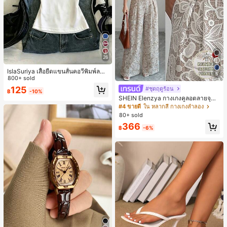
26
IslaSuriya เสื้อยืดแขนสั้นคอวีพิมพ์ลาย
5
สีตัดกันสำหรับผู้หญิง
800+ sold
125
#ชุดฤดูร้อน
฿
-10%
SHEIN Elenzya กางเกงคูลอตลายจุดเ
อวสูงแบบใหม่สำหรับฤดูใบไม้ผลิ/ฤดูร้อ
#4 ขายดี
ใน หลากสี กางเกงลำลอง
น, สไตล์หรูหราเหมาะสำหรับใส่ในชีวิต
80+ sold
ประจำวันและทำงาน, ให้ความรู้สึกวินเ
366
ทจสำหรับฤดูรับปริญญา, เทศกาลดนตร
฿
-6%
ี, การแข่งม้าดาร์บี้, วันประกาศอิสรภาพ