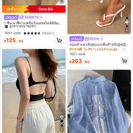
Save ฿4
REBIRTH
#1 ขายดี
ใน วินเทจ นาฬิกาควอทซ์ผู้หญิง
ลูกค้ากลับมาซื้อซ้ำ!
1 ชิ้น นาฬิกาแฟชั่นวินเทจสไตล์มินิมอล
เลขโรมันสำหรับผู้หญิง เหมาะสำหรับก
#1 ขายดี
#1 ขายดี
ใน วินเทจ นาฬิกาควอทซ์ผู้หญิง
ใน วินเทจ นาฬิกาควอทซ์ผู้หญิง
22
ารตกแต่งประจำวัน
ลูกค้ากลับมาซื้อซ้ำ!
ลูกค้ากลับมาซื้อซ้ำ!
300+ sold
(1000+)
#1 ขายดี
ใน วินเทจ นาฬิกาควอทซ์ผู้หญิง
Nione
125
฿
-3%
ลูกค้ากลับมาซื้อซ้ำ!
รองเท้าแตะส้นสูงแบบคีบสำหรับผู้หญิง
สไตล์คลาสสิก สีบล็อก สไตล์แฟรี่ฤดูร้อ
#1 ขายดี
ใน สีขาว รองเท้าแตะผู้หญิง
น ส้นเข็ม รองเท้าแตะแบบคีบ รองเท้าแ
100+ sold
ตะชายหาดแฟชั่นสายไขว้ รองเท้าผู้ห
263
ญิง สำหรับออฟฟิศ บ้าน กลางแจ้ง ดีไซ
฿
-9%
น์หัวเหลี่ยม ชิคและหรูหรา สำหรับเดทไ
นท์
4