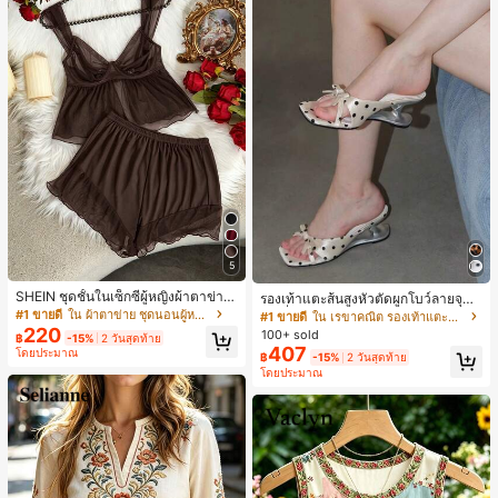
5
SHEIN ชุดชั้นในเซ็กซี่ผู้หญิงผ้าตาข่าย
รองเท้าแตะส้นสูงหัวตัดผูกโบว์ลายจุดส
มีโครงคัพบาง
ายเดี่ยวส้นไม่สมมาตรสำหรับผู้หญิง, รอ
#1 ขายดี
ใน ผ้าตาข่าย ชุดนอนผู้หญิง
#1 ขายดี
ใน เรขาคณิต รองเท้าแตะส้นสูงผู้หญิง
งเท้าแตะส้นสูงหนังเทียมสีขาวหรูหรา
220
100+ sold
฿
-15%
2 วันสุดท้าย
สำหรับฤดูร้อน
407
โดยประมาณ
฿
-15%
2 วันสุดท้าย
โดยประมาณ