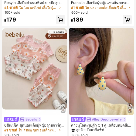
Resyla เสื้อยืดลำลองพิมพ์ลายปักลูกปัด
Franclia เสื้อเชิ้ตผู้หญิงแขนสั้นคอระบา
รูปโบว์ขนาดใหญ่สำหรับผู้หญิง
ยกระดุมเดี่ยวลายทาง
#3 ขายดี
ใน โอเวอร์ไซส์ เสื้อยืดผู้หญิง
#1 ขายดี
ใน ปลอกคอตั้ง เสื้อสตรี เสื้อเบลาส์ & Tee
100+ sold
600+ sold
179
189
฿
฿
0-3 Years
Bebeilu
Alley Deep Jewelry
#1 ขายดี
ใน โบโฮ ต่างหูผู้หญิง
ลูกค้ากลับมาซื้อซ้ำ!
6ชิ้น/เซ็ต ชุดนอนเด็กผู้หญิงลายการ์ตูน
ต่างหูโลหะรูปตัว C 1 คู่ เคลือบหยดสีเห
หมีและดอกไม้ คอกลม แขนสั้น กางเกง
ลือง ลายจุดสีน้ำเงิน สไตล์ยุโรปและอเม
เกือบหมดแล้ว!
#1 ขายดี
ใน สีชมพู ชุดนอนเด็กผู้หญิง
#1 ขายดี
#1 ขายดี
ใน โบโฮ ต่างหูผู้หญิง
ใน โบโฮ ต่างหูผู้หญิง
ขาสั้น ขอบระบาย สวมใส่สบาย
ริกัน แฟชั่นส่วนตัว หวานและสง่างาม
90+ sold
300+ sold
ลูกค้ากลับมาซื้อซ้ำ!
ลูกค้ากลับมาซื้อซ้ำ!