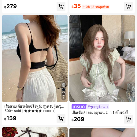
สำหรับผู้หญิงและเด็กหญิง สำหรับการเ
เกือบหมดแล้ว!
เกือบหมดแล้ว!
#1 ขายดี
ใน โบโฮ ต่างหูผู้หญิง
35
279
ดินทาง งานแต่งงาน ปาร์ตี้ วันเกิด ของ
฿
-10%
3 วันสุดท้าย
฿
ลูกค้ากลับมาซื้อซ้ำ!
ขวัญคริสต์มาส 2026
เกือบหมดแล้ว!
4
เสื้อสายเดี่ยวเซ็กซี่ไร้หลังสำหรับผู้หญิง
#ชุดฤดูร้อน
พร้อมบราแบบมีฟองน้ำ, เสื้อกล้ามแขน
500+ sold
(1000+)
เสื้อเชิ้ตลำลองฤดูร้อน 2 in 1 ดีไซน์สไต
กุด, เสื้อลำลองสีดำสำหรับฤดูร้อน
ล์เกาหลี แต่งลูกไม้ต่อผ้า
159
269
฿
฿