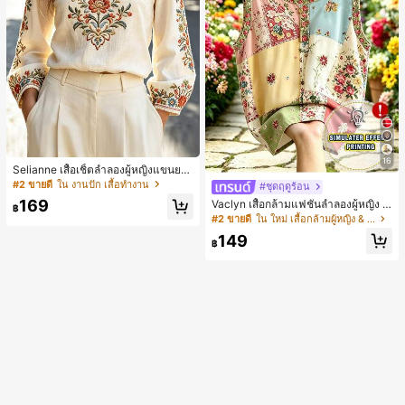
16
Selianne เสื้อเชิ้ตลำลองผู้หญิงแขนยา
ว คอวีเว้า ลายดอกไม้
#2 ขายดี
ใน งานปัก เสื้อทำงาน
#ชุดฤดูร้อน
169
Vaclyn เสื้อกล้ามแฟชั่นลำลองผู้หญิง ล
฿
ายแพตช์เวิร์ก แขนกุด คอกลม ติดกระดุ
#2 ขายดี
ใน ใหม่ เสื้อกล้ามผู้หญิง & Camis
ม
149
฿