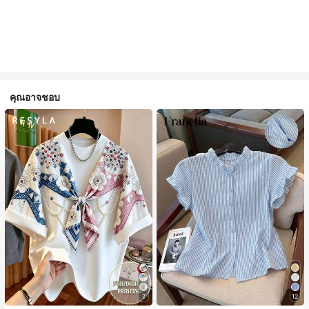
คุณอาจชอบ
7
12