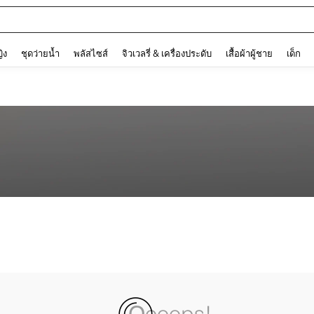
and down arrow keys to navigate search การค้นหาล่าสุด and ค้นหา. Press Enter to
ญิง
ชุดว่ายน้ำ
พลัสไซส์
จิวเวลรี่ & เครื่องประดับ
เสื้อผ้าผู้ชาย
เด็ก