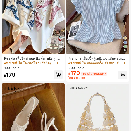
7
12
Resyla เสื้อยืดลำลองพิมพ์ลายปักลูกปัด
Franclia เสื้อเชิ้ตผู้หญิงแขนสั้นคอระบา
รูปโบว์ขนาดใหญ่สำหรับผู้หญิง
ยกระดุมเดี่ยวลายทาง
#3 ขายดี
ใน โอเวอร์ไซส์ เสื้อยืดผู้หญิง
#1 ขายดี
ใน ปลอกคอตั้ง เสื้อสตรี เสื้อเบลาส์ & Tee
100+ sold
600+ sold
170
179
฿
-10%
2 วันสุดท้าย
฿
โดยประมาณ