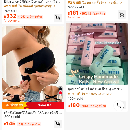
Bikinx ชุดบิกินี่ผู้หญิงสายถักไหล่ เสื้อว่า
งินสไตล์มินิมอลเรโทร, เสื้อยืดผู้หญิงทร
#2 ขายดี
ใน หลวม เสื้อยืดลำลองพื้นฐาน
ยน้ำวันพีซมีโครงพร้อมสายผูกหลังสีตัด
งหลวมสบาย, พิมพ์ตัวอักษรและตัวเลข
#2 ขายดี
ใน บล็อกสี ชุดบิกินี่ผู้หญิง
300+ sold
กัน สำหรับเที่ยวพักผ่อน ชายหาด ฤดูร้อ
ภาษาอังกฤษ, เสื้อสำหรับออกไปเที่ยวฤ
70+ sold
161
น
฿
-10%
2 วันสุดท้าย
ดูร้อน, ลวดลายดีไซน์, ความรู้สึกพรีเมีย
332
฿
-10%
2 วันสุดท้าย
โดยประมาณ
ม, ลำลองอเนกประสงค์, สวมใส่ประจำวั
โดยประมาณ
น, กลางแจ้ง, ช้อปปิ้ง, การเดินทาง, เสื้อ
ผ้ากลางแจ้ง
ลูกบอลบีบช้าคืนตัวนุ่ม สีชมพู แท่งเนย
บีบคลายเครียด นุ่มยืดหยุ่น ของเล่นบีบ
#1 ขายดี
ใน ของเล่นและเกม
4 ออนซ์ ของเล่นเกลือ เหมาะสำหรับขอ
100+ sold
งขวัญวันหยุด ของขวัญสนุกและน่ารัก
1
180
ของขวัญวันเกิด ของขวัญอีสเตอร์ ของ
Save ฿4
฿
-18%
2 วันสุดท้าย
1
ขวัญฮาโลวีน ของขวัญคริสต์มาส ของข
เสื้อชั้นในสตรีไร้ตะเข็บ ไร้โครง เซ็กซี่ ด้
วัญปาร์ตี้ สกวิชชี่ ของเล่นสกวิชชี่ ของเ
านข้างไม่ลื่น แผ่นรองถอดได้ ลายไขว้ห
300+ sold
ล่นคลายเครียดสกวิชชี่ สกวิชชี่เกี๊ยว ขอ
ลัง ไร้สาย สบายตลอดวัน
งเล่นสำหรับผู้ใหญ่ ผู้หญิง สกวิชชี่กรอบ
145
฿
-3%
2 วันสุดท้าย
สกวิชชี่เนยกรอบ บีบ ลูกบอลสลัชชี่