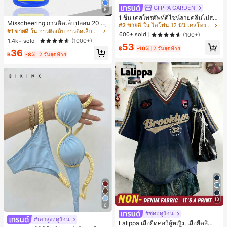
GIIPPA GARDEN
6
1 ชิ้น เคสโทรศัพท์ดีไซน์ลายคลื่นไม่สม
Misscheering กาวติดเล็บปลอม 20 กรั
มาตรสำหรับ Phone 17 Pro Max, เหม
#2 ขายดี
ใน ไอโฟน 12 มินิ เคสโทรศัพท์แฟชั่น
ม แรงยึดสูง เจลสติกเกอร์เล็บนุ่ม แห้งเร็
าะสำหรับ Phone 16 Pro Max, 15 Pro
#1 ขายดี
ใน กาวติดเล็บ กาวติดเล็บและสารยึดติด
600+ sold
(100+)
ว เหมาะสำหรับผู้เริ่มต้นทำเล็บ ติดทนน
Max, 14 Pro Max, เคสโทรศัพท์สไตล์เ
1.4k+ sold
(1000+)
าน
53
กาหลีและน่าสนใจ, เข้ากันได้กับ 11/12/
฿
-10%
2 วันสุดท้าย
36
13/14/15/16 Pro Max Plus, ดีไซน์หรู
฿
-8%
2 วันสุดท้าย
หราเหมาะสำหรับทั้งชายและหญิง, ของ
ขวัญในอุดมคติสำหรับคริสต์มาส, วันว
าเลนไทน์, อีสเตอร์, ฤดูแต่งงานและวันเ
กิดสำหรับแฟนสาว
13
6
#ชุดฤดูร้อน
#เอวสูงฤดูร้อน
Lalippa เสื้อยืดคอวีผู้หญิง, เสื้อยืดสีน้ำเ