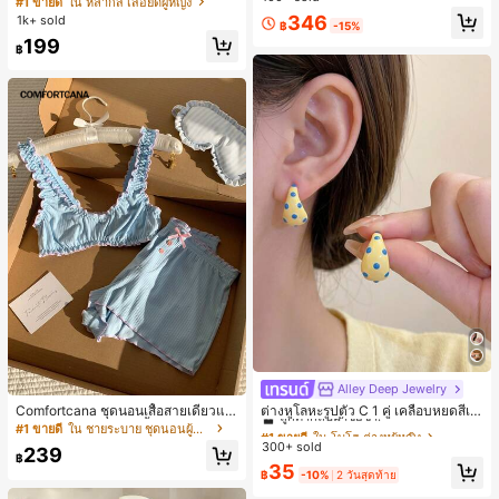
#1 ขายดี
ใน หลากสี เสื้อยืดผู้หญิง
ส่ประจำวันและไปเที่ยวพักผ่อน
สปอร์ตแฟชั่นมินิมอล ของขวัญสำหรับเ
ลูกค้ากลับมาซื้อซ้ำ!
346
1k+ sold
฿
-15%
พื่อน
199
฿
Alley Deep Jewelry
#1 ขายดี
ใน โบโฮ ต่างหูผู้หญิง
ลูกค้ากลับมาซื้อซ้ำ!
Comfortcana ชุดนอนเสื้อสายเดี่ยวแต่
ต่างหูโลหะรูปตัว C 1 คู่ เคลือบหยดสีเห
งระบายและกางเกงขาสั้นสำหรับผู้หญิง
ลือง ลายจุดสีน้ำเงิน สไตล์ยุโรปและอเม
เกือบหมดแล้ว!
#1 ขายดี
ใน ชายระบาย ชุดนอนผู้หญิง
#1 ขายดี
#1 ขายดี
ใน โบโฮ ต่างหูผู้หญิง
ใน โบโฮ ต่างหูผู้หญิง
ริกัน แฟชั่นส่วนตัว หวานและสง่างาม
300+ sold
ลูกค้ากลับมาซื้อซ้ำ!
ลูกค้ากลับมาซื้อซ้ำ!
239
สำหรับผู้หญิงและเด็กหญิง สำหรับการเ
฿
เกือบหมดแล้ว!
เกือบหมดแล้ว!
#1 ขายดี
ใน โบโฮ ต่างหูผู้หญิง
35
ดินทาง งานแต่งงาน ปาร์ตี้ วันเกิด ของ
฿
-10%
2 วันสุดท้าย
ลูกค้ากลับมาซื้อซ้ำ!
ขวัญคริสต์มาส 2026