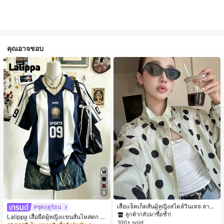
คุณอาจชอบ
#1 ขายดี
ใน กระเป๋า เสื้อคลุมลำลอง
9
ลูกค้ากลับมาซื้อซ้ำ!
#1 ขายดี
#1 ขายดี
ใน กระเป๋า เสื้อคลุมลำลอง
ใน กระเป๋า เสื้อคลุมลำลอง
เสื้อแจ็คเก็ตสั้นผู้หญิงสไตล์วินเทจ ลายจุ
#ชุดฤดูร้อน
ดขนาดใหญ่ คอตั้ง เอวเข้ารูป แขนพอง
ลูกค้ากลับมาซื้อซ้ำ!
ลูกค้ากลับมาซื้อซ้ำ!
Lalippa เสื้อยืดผู้หญิงแขนสั้นไหล่ตก ค
ทรงหลวม แฟชั่นอเนกประสงค์ สำหรับใ
100+ sold
#1 ขายดี
ใน กระเป๋า เสื้อคลุมลำลอง
อวีปกเสื้อ ลายพิมพ์ดิจิทัลลายทาง สไตล์