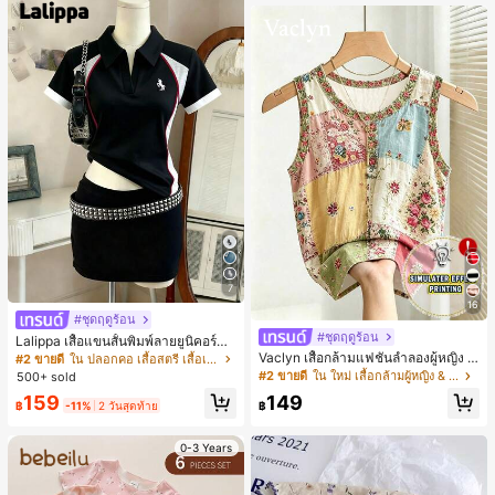
เกือบหมดแล้ว!
7
16
#ชุดฤดูร้อน
#ชุดฤดูร้อน
Lalippa เสื้อแขนสั้นพิมพ์ลายยูนิคอร์นล
ายทางสีตัดกันสำหรับผู้หญิง สไตล์วิทย
Vaclyn เสื้อกล้ามแฟชั่นลำลองผู้หญิง ล
#2 ขายดี
ใน ปลอกคอ เสื้อสตรี เสื้อเบลาส์ & Tee
าลัย
ายแพตช์เวิร์ก แขนกุด คอกลม ติดกระดุ
#2 ขายดี
ใน ใหม่ เสื้อกล้ามผู้หญิง & Camis
500+ sold
ม
159
149
฿
-11%
2 วันสุดท้าย
฿
0-3 Years