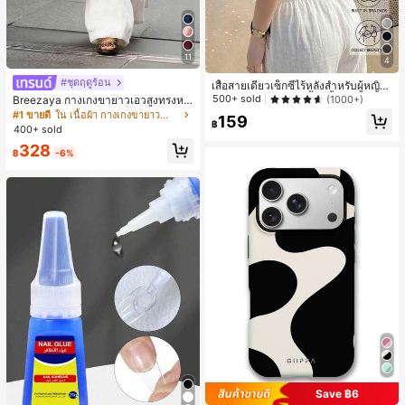
11
4
#ชุดฤดูร้อน
เสื้อสายเดี่ยวเซ็กซี่ไร้หลังสำหรับผู้หญิง
พร้อมบราแบบมีฟองน้ำ, เสื้อกล้ามแขน
500+ sold
(1000+)
Breezaya กางเกงขายาวเอวสูงทรงหล
กุด, เสื้อลำลองสีดำสำหรับฤดูร้อน
วมขาบานสำหรับผู้หญิง สีขาวเรียบหรูส
#1 ขายดี
ใน เนื้อผ้า กางเกงขายาวลำลองผ้า
159
฿
ไตล์ชิค เหมาะสำหรับใส่เที่ยวทะเล วันห
400+ sold
ยุดพักผ่อนฤดูร้อน ลุคสบายๆ ใส่ได้หลา
328
ยโอกาสในชีวิตประจำวัน
฿
-6%
Save ฿6