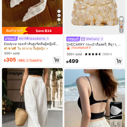
5
Save ฿34
5
#ปาร์ตี้ก่อนแต่งงาน
SheCarry
#1 ขายดี
ใน บรรยากาศฤดูร้อน กระเป๋าหูหิ้วด้านบนผู้หญิง
Eladyva รองเท้าส้นสูงรัดส้นผู้หญิงมีดอ
เกือบหมดแล้ว!
SHECARRY กระเป๋าถือสตรี, สีขาว, แฟ
กไม้ประดับตาข่ายเสริมและสามารถสว
ชั่น, สง่างาม, วันหยุด, งานปาร์ตี้
#1 ขายดี
ใน สง่างาม ปั๊มผู้หญิง
#1 ขายดี
#1 ขายดี
ใน บรรยากาศฤดูร้อน กระเป๋าหูหิ้วด้านบนผู้หญิง
ใน บรรยากาศฤดูร้อน กระเป๋าหูหิ้วด้านบนผู้หญิง
มได้สองแบบ ส้นสูง 7 ซม. รูปแบบโรมัน
500+ sold
เกือบหมดแล้ว!
เกือบหมดแล้ว!
300+ sold
(100+)
หรูหรา ส้นเข็ม ลุคเทพนิยาย
305
#1 ขายดี
ใน บรรยากาศฤดูร้อน กระเป๋าหูหิ้วด้านบนผู้หญิง
499
฿
-10%
2 วันสุดท้าย
฿
เกือบหมดแล้ว!