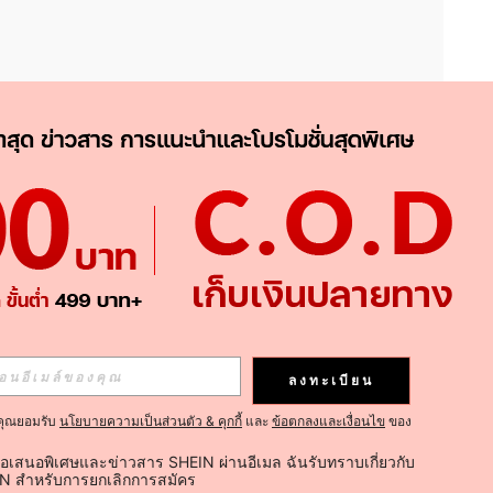
APP
ติดตามเลย
ลงทะเบียน
คุณยอมรับ
นโยบายความเป็นส่วนตัว & คุกกี้
และ
ข้อตกลงและเงื่อนไข
ของ
ติดตาม
้อเสนอพิเศษและข่าวสาร SHEIN ผ่านอีเมล ฉันรับทราบเกี่ยวกับ
IN สำหรับการยกเลิกการสมัคร
ติดตามเลย