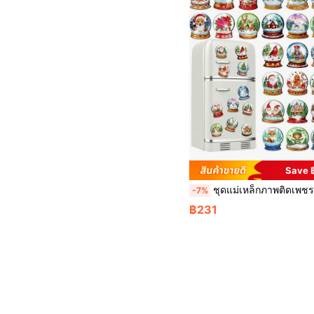
Save 
ชุดแม่เหล็กภาพติดเพชรลูกโลกคริสต์มาส 30ชิ้น, แม่เหล็กภาพเพชรติดตู้เย็น, ของขวัญแฮนด์เมดสำหรับผู้เริ่มต้นและผ
-7%
฿231