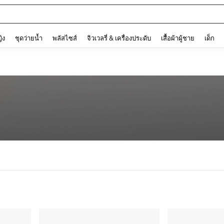
and down arrow keys to navigate search การค้นหาล่าสุด and ค้นหา. Press Enter to
ญิง
ชุดว่ายน้ำ
พลัสไซส์
จิวเวลรี่ & เครื่องประดับ
เสื้อผ้าผู้ชาย
เด็ก