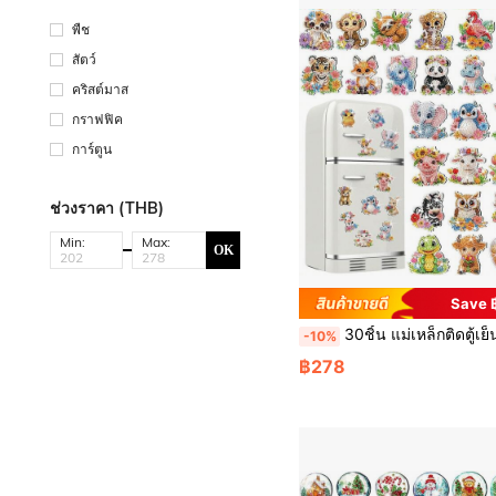
พืช
สัตว์
คริสต์มาส
กราฟฟิค
การ์ตูน
ช่วงราคา (THB)
Min:
Max:
OK
Save 
30ชิ้น แม่เหล็กติดตู้เย็นใส่ภาพวาดเพชรรูปสัตว์น่ารัก, ชุดแม่เหล็กติดตู้เย็นภาพจีวรคริสตัล พืช เหมาะสำหรับมือใหม่ ผู้ใหญ่ งานประ
-10%
฿278