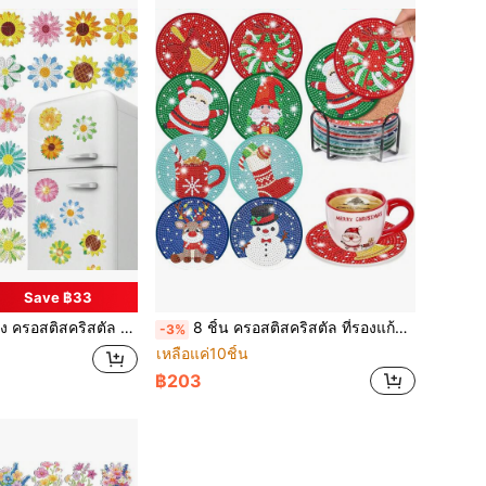
Save ฿33
 สะท้อนแสง เพชร สติ๊กเกอร์ สำหรับ รถ , 5D ไดมอนด์อาร์ต ตกแต่ง DIY สำหรับ , ดอกไม้
8 ชิ้น ครอสติสคริสตัล ที่รองแก้ว เซ็ต พร้อมขาตั้ง , คริสต์มาส รูปปั้นมนุษย์หิมะ ออกแบบ 5D ไดมอนด์อาร์ต ภาพวาด ชุด , เหมาะสม สำหรับ ผู้ใหญ่ , ผู้เริ่มต้น , เด็กๆ , งานประดิษฐ์ ของขวัญคริสต์มาส
-3%
เหลือแค่10ชิ้น
฿203