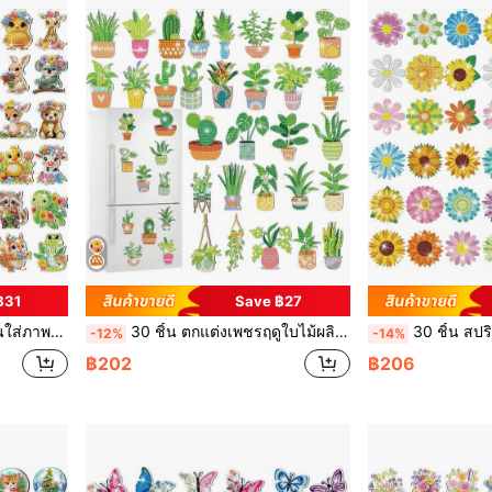
฿31
Save ฿27
ดิษฐ์ตกแต่งบ้าน ของขวัญแสดงความยินดีย้ายบ้าน
30 ชิ้น ตกแต่งเพชรฤดูใบไม้ผลิแม่เหล็กติดตู้เย็น ชุดตกแต่งเพชร สติกเกอร์ติดตู้เย็น สะท้อนแสง ศิลปะเพชร 5D ติดรถ เรือสำราญ ประตู พาเหรดพื้นผิวโลหะ งาน DIY (ดอกไม้)
30 ชิ้น สปริง ครอสติสคริสตัล แม่เหล็กติดตู้เย็น ชุด ,
-12%
-14%
฿202
฿206