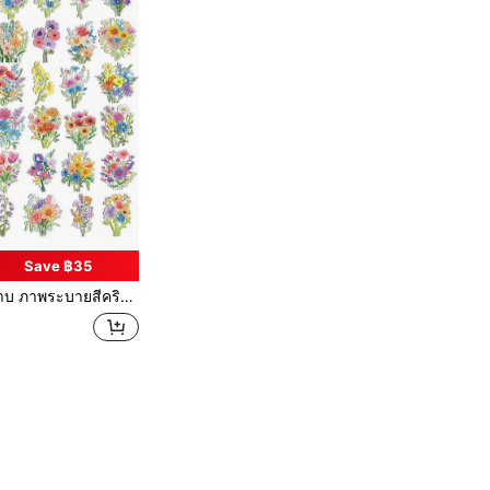
Save ฿35
าพวาดเพชรผลึก 5D, สติกเกอร์รถสะท้อนแสง, แท่นพาราดนตรีบนเรือสำราญ, ตกแต่งพื้นผิวโลหะ DIY