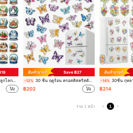
฿18
Save ฿27
ู้ใหญ่ตกแต่งบ้าน (ลูกโลกคริสตัล)
30 ชิ้น ฤดูร้อน ครอสติสคริสตัล แม่เหล็กติดตู้เย็น + ครอสติสคริสตัล ชุด สติ๊กเกอร์ สำหรับ ตู้เย็น , รถ , โลหะ ผิวพื้น ตกแต่ง พร้อม 5D ไดมอนด์อาร์ต ( ผีเสื้อ )
30ชิ้น กุหลาบ ภาพระบายสีคริสตัล วางตู้เย็น แม่เหล็ก ชุดภ
-12%
-14%
฿202
฿214
1
รวม 1 หน้า