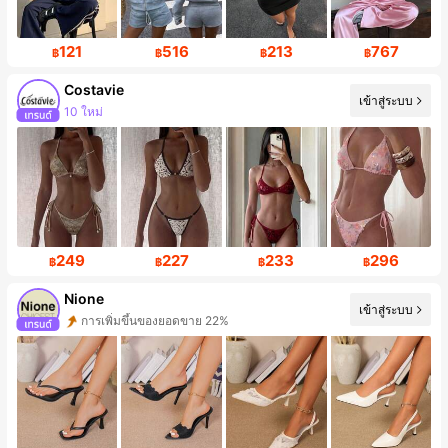
121
516
213
767
฿
฿
฿
฿
Costavie
เข้าสู่ระบบ
10 ใหม่
ผู้ติดตาม 22K คน
249
227
233
296
฿
฿
฿
฿
Nione
เข้าสู่ระบบ
การเพิ่มขึ้นของยอดขาย 22%