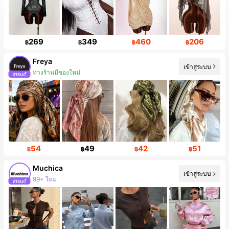
269
349
460
206
฿
฿
฿
฿
Freya
เข้าสู่ระบบ
ทางร้านมีของใหม่
54
49
42
51
฿
฿
฿
฿
Muchica
เข้าสู่ระบบ
99+ ใหม่