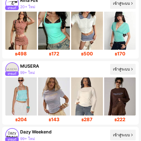
Rina Fox
เข้าสู่ระบบ
20+ ใหม่
ผู้ติดตาม 139K คน
498
172
500
170
฿
฿
฿
฿
MUSERA
เข้าสู่ระบบ
99+ ใหม่
ผู้ติดตาม 4.3M คน
204
143
287
222
฿
฿
฿
฿
Dazy Weekend
เข้าสู่ระบบ
99+ ใหม่