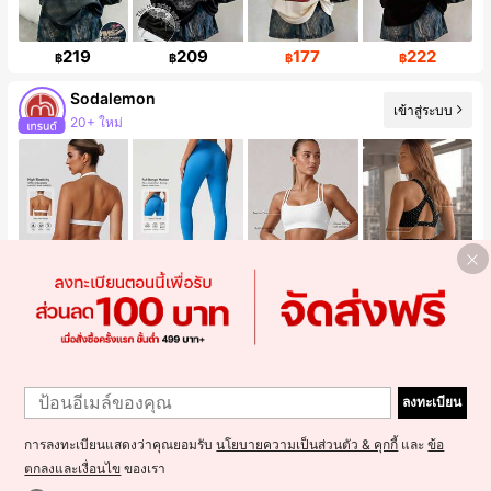
219
209
177
222
฿
฿
฿
฿
Sodalemon
เข้าสู่ระบบ
20+ ใหม่
260
360
360
376
฿
฿
฿
฿
Eladyva
เข้าสู่ระบบ
ผู้ติดตาม 13K คน
ลงทะเบียน
การลงทะเบียนแสดงว่าคุณยอมรับ
นโยบายความเป็นส่วนตัว & คุกกี้
และ
ข้อ
ตกลงและเงื่อนไข
ของเรา