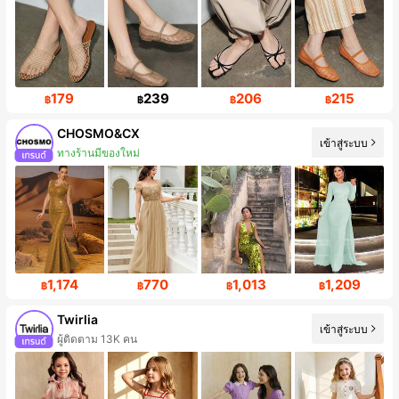
179
239
206
215
฿
฿
฿
฿
CHOSMO&CX
เข้าสู่ระบบ
ทางร้านมีของใหม่
1,174
770
1,013
1,209
฿
฿
฿
฿
Twirlia
เข้าสู่ระบบ
ผู้ติดตาม 13K คน