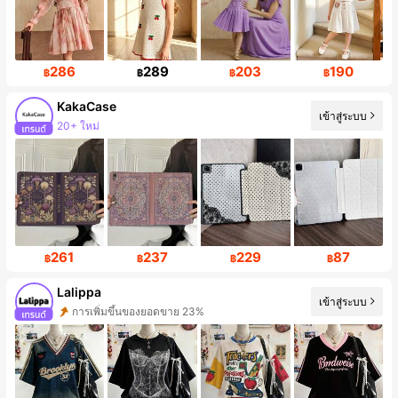
286
289
203
190
฿
฿
฿
฿
KakaCase
เข้าสู่ระบบ
20+ ใหม่
261
237
229
87
฿
฿
฿
฿
Lalippa
เข้าสู่ระบบ
การเพิ่มขึ้นของยอดขาย 23%
ผู้ติดตาม 109K คน