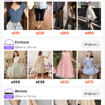
ผู้ติดตาม 947K คน
210
220
263
480
฿
฿
฿
฿
Enchyza
เข้าสู่ระบบ
ผู้ติดตาม 24K คน
359
539
332
275
฿
฿
฿
฿
Bholvia
เข้าสู่ระบบ
ผู้ติดตาม 13K คน
การเพิ่มขึ้นของยอดขาย 15%