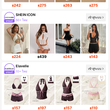
242
275
263
275
฿
฿
฿
฿
SHEIN ICON
เข้าสู่ระบบ
50+ ใหม่
ผู้ติดตาม 1.8M คน
224
439
243
143
฿
฿
฿
฿
Elavelle
เข้าสู่ระบบ
10+ ใหม่
157
197
157
110
฿
฿
฿
฿