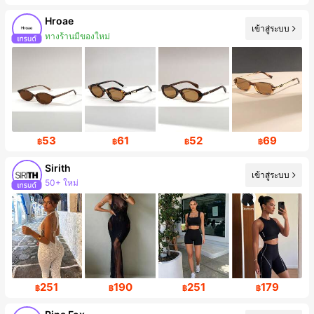
Hroae
เข้าสู่ระบบ
ทางร้านมีของใหม่
ผู้ติดตาม 55K คน
53
61
52
69
฿
฿
฿
฿
Sirith
เข้าสู่ระบบ
50+ ใหม่
การเพิ่มขึ้นของผู้ติดตาม 15%
251
190
251
179
฿
฿
฿
฿