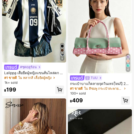
9
#ชุดฤดูร้อน
4
Lalippa เสื้อยืดผู้หญิงแขนสั้นไหล่ตก ค
อวีปกเสื้อ ลายพิมพ์ดิจิทัลลายทาง สไตล์
#1 ขายดี
ใน หลากสี เสื้อยืดผู้หญิง
TUU
สปอร์ตแฟชั่นมินิมอล ของขวัญสำหรับเ
1k+ sold
กระเป๋าบาแก็ตลายจุดวินเทจใหม่ปี 20
พื่อน
26 สำหรับผู้หญิง กระเป๋าเจลลี่แฟชั่นสไ
199
#1 ขายดี
ใน สีชมพู กระเป๋าสะพายผู้หญิง
฿
ตล์หวาน ความจุขนาดใหญ่ กระเป๋าสะ
100+ sold
พายไหล่สำหรับเดินทางไปทำงาน
409
฿