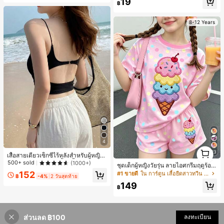
19
กลางแจ้ง ช่วยให้เท้าของคุณอบอุ่นและ
฿
สบาย ทำให้เป็นของตกแต่งบ้านส่วนตัว
สำหรับห้องนอนหรือห้องน้ำ
8-12 Years
4
1
23
เสื้อสายเดี่ยวเซ็กซี่ไร้หลังสำหรับผู้หญิง
1
พร้อมบราแบบมีฟองน้ำ, เสื้อกล้ามแขน
500+ sold
(1000+)
ชุดเด็กผู้หญิงวัยรุ่น ลายไอศกรีมฤดูร้อน
กุด, เสื้อลำลองสีดำสำหรับฤดูร้อน
แบบมินิมอลน่ารัก ลายจุดสีสันสดใส สไ
152
#1 ขายดี
ใน การ์ตูน เสื้อยืดสาวทวีน Co-ord
฿
-4%
2 วันสุดท้าย
ตล์ครีมหวาน สไตล์วันหยุด ชุด 2 ชิ้น แ
149
ขนสั้นและกางเกงขาสั้น เหมาะสำหรับฤ
฿
ดูร้อน กราฟิก สบาย ชุดเด็กผู้หญิง Y2K
คาวาอิ
ส่วนลด ฿100
ลงทะเบียน