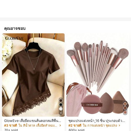
คุณอาจชอบ
4
GlowEve เสื้อยืดแขนสั้นคอกลมสีพื้นลำ
ชุดแปรงแต่งหน้า 16 ชิ้น ประกอบด้วยแ
ลองอเนกประสงค์สำหรับผู้หญิง
ปรงแต่งหน้า 13 ชิ้น, ฟองน้ำแต่งหน้ารู
#3 ขายดี
ใน สีน้ำตาล เสื้อยืดลำลองพื้นฐาน
#2 ขายดี
ใน การแต่งหน้า ชุดแปรง
ปหยดน้ำ 1 ชิ้น, แปรงแป้งรองพื้นกลม 1
70+ sold
600+ sold