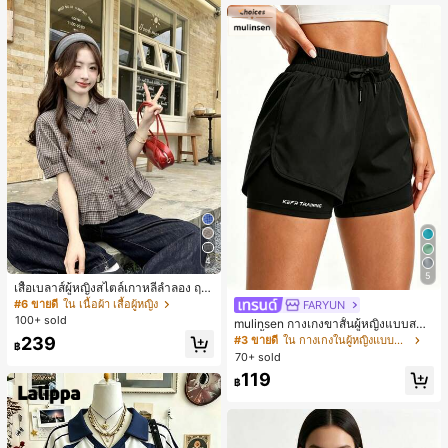
4
5
เสื้อเบลาส์ผู้หญิงสไตล์เกาหลีลำลอง ฤดู
ใบไม้ผลิ/ฤดูร้อนใหม่ ชายระบาย ชิคแล
#6 ขายดี
ใน เนื้อผ้า เสื้อผู้หญิง
FARYUN
ะหรูหรา
100+ sold
mulinsen กางเกงขาสั้นผู้หญิงแบบสบา
ยๆ สีพื้น หลวม อเนกประสงค์ กางเกงขา
239
#3 ขายดี
ใน กางเกงในผู้หญิงแบบแอคทีฟ
฿
สั้นกีฬา 2-In-1 สำหรับวิ่ง ฟิตเนส และก
70+ sold
ารฝึกซ้อมกีฬาในฤดูร้อน
119
฿