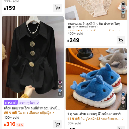
ายพิมพ์แมวน่ารัก, เสื้อสำหรับออกไปเที่
100+ sold
ยวฤดูร้อน, ดีไซน์กราฟิก, ความรู้สึกพรีเ
159
฿
มียม, ลำลองอเนกประสงค์, สวมใส่ประ
จำวัน, กลางแจ้ง, ช้อปปิ้ง, การเดินทาง
6
เสื้อผ้ากลางแจ้ง
#1 ขายดี
ใน ชุด 5 ชิ้น กางเกงชั้นในผู้หญิง
ลูกค้ากลับมาซื้อซ้ำ!
ชุดกางเกงในลูกไม้ 5 ชิ้น สำหรับใส่ทุกวั
น
#1 ขายดี
#1 ขายดี
ใน ชุด 5 ชิ้น กางเกงชั้นในผู้หญิง
ใน ชุด 5 ชิ้น กางเกงชั้นในผู้หญิง
400+ sold
ลูกค้ากลับมาซื้อซ้ำ!
ลูกค้ากลับมาซื้อซ้ำ!
#1 ขายดี
ใน ชุด 5 ชิ้น กางเกงชั้นในผู้หญิง
249
฿
ลูกค้ากลับมาซื้อซ้ำ!
8
#ชุดฤดูร้อน
5
เสื้อแขนยาวแร็กแลนสีดำพร้อมหัวเข็ม
ขัดโลหะ ฤดูใบไม้ผลิ/ฤดูร้อน สไตล์โบฮีเ
#9 ขายดี
ใน ยาว เสื้อเบลาส์ผู้หญิง
1 คู่ รองเท้าแตะขนฟูดีไซน์ฉลามการ์ตู
มียนวินเทจ เหมาะสำหรับงานแต่งงาน
100+ sold
น น่ารักและสนุกสนาน เหมาะสำหรับฤดู
#1 ขายดี
ใน ยูโร42-43 รองเท้าแตะใส่ในบ้าน
งานปาร์ตี้ การเดินทางไปทำงาน และสุ
ใบไม้ร่วง/ฤดูหนาว รองเท้าแตะยูนิเซ็ก
316
60+ sold
นทรียศาสตร์
฿
-4%
ซ์เหล่านี้สามารถสวมใส่ได้ทั้งในร่มและ