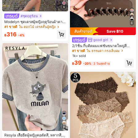
6
#ชุดฤดูร้อน
Modelyn ชุดเดรสผู้หญิงฤดูร้อนผ้าตาข่
6
ายพิมพ์ลาย คอไม่สมมาตร จับจีบ หรูหร
#1 ขายดี
ใน ดอกไม้ เดรสสั้นผู้หญิง
า เซ็กซี่
Save ฿10
316
฿
-4%
good girl
2/1ชิ้น กิ๊บติดผมแฟชั่นขนาดใหญ่สีน้ำ
ตาลชานมสำหรับผู้หญิง เหมาะสำหรับก
#1 ขายดี
ใน ธรรมดา กรงเล็บผม
ารอาบน้ำ ล้างหน้า และจัดแต่งทรงผม
1k+ sold
39
฿
-20%
3 วันสุดท้าย
6
Resyla เสื้อยืดผู้หญิงคอตัดสี, หลากสี, ล