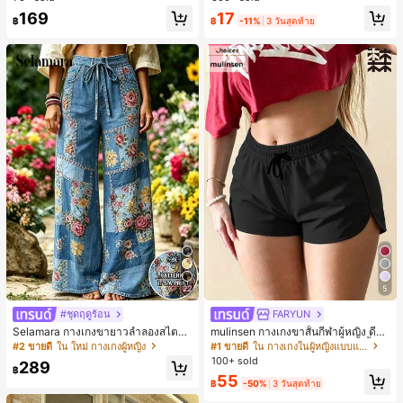
ชิ้น และฟองน้ำแต่งหน้ารูปสามเหลี่ยม
17
169
1 ชิ้น - ชุดคลาสสิก ทำจากขนสังเคราะ
฿
-11%
3 วันสุดท้าย
฿
ห์นุ่มและเป็นมิตรต่อผิว เหมาะสำหรับผู้
หญิงและเด็กผู้หญิง เหมาะสำหรับฤดูใบ
ไม้ร่วงและฤดูหนาว
22
5
#ชุดฤดูร้อน
FARYUN
Selamara กางเกงขายาวลำลองสไตล์โ
mulinsen กางเกงขาสั้นกีฬาผู้หญิง ดีไซ
บฮีเมียนสำหรับพักผ่อน สีกากี ผิวสัมผัส
น์ปลายเปิด เอวยืดหยุ่น กางเกงขาสั้น
#2 ขายดี
ใน ใหม่ กางเกงผู้หญิง
#1 ขายดี
ใน กางเกงในผู้หญิงแบบแอคทีฟ
มีเท็กซ์เจอร์ เอวสูงทรงหลวม เอวยางยืด
ลำลองกีฬาฤดูร้อน ความยาว 3/4
100+ sold
289
พร้อมเชือกรูด ทรงขาตรงทิ้งตัว ขากว้า
฿
55
ง สำหรับชายหาด ลำลอง พักผ่อน และเ
฿
-50%
3 วันสุดท้าย
ดินทาง