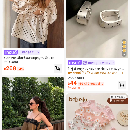
#ชุดฤดูร้อน
9
Serisse เสื้อเชิ้ตลายจุดผูกหลังแบบลำล
องสำหรับฤดูร้อน
60+ sold
Rovog Jewelry
268
1 คู่ ต่างหูห่วงทองแดงขัดเงา ลายจุดเร
฿
-4%
ขาคณิตสไตล์มินิมอล เหมาะสำหรับสว
#2 ขายดี
ใน โลหะผสมทองแดง ต่างหูผู้หญิง
มใส่ประจำวันแบบสบายๆ สำหรับผู้หญิง
200+ sold
44
฿
-10%
3 วันสุดท้าย
โดยประมาณ
0-3 Years