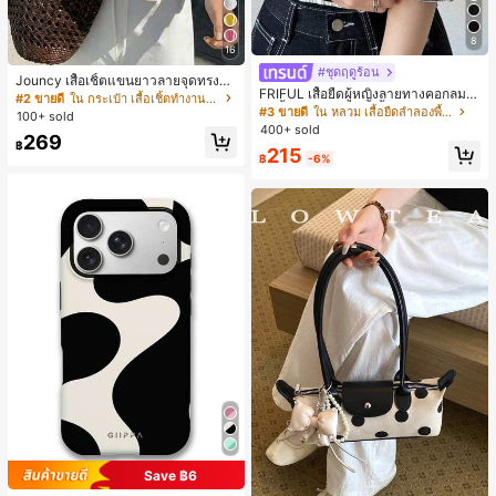
8
16
#ชุดฤดูร้อน
Jouncy เสื้อเชิ้ตแขนยาวลายจุดทรงหล
FRIFUL เสื้อยืดผู้หญิงลายทางคอกลมแ
วมสำหรับผู้หญิง
#2 ขายดี
ใน กระเป๋า เสื้อเชิ้ตทำงานมีกระเป๋า
ขนสั้นปลายแขนพับ เสื้อยืดกราฟิกฤดูร้
#3 ขายดี
ใน หลวม เสื้อยืดลำลองพื้นฐาน
100+ sold
อน
400+ sold
269
฿
215
฿
-6%
Save ฿6