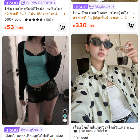
GIIPPA GARDEN
Magic cik
1 ชิ้น เคสโทรศัพท์ดีไซน์ลายคลื่นไม่สม
Low Tea กระเป๋าสะพายไหล่ผู้หญิง 1 ชิ้
มาตรสำหรับ Phone 17 Pro Max, เหม
#2 ขายดี
ใน ไอโฟน 16e เคสโทรศัพท์แฟชั่น
น ลายจุด ผ้า PU สไตล์วินเทจแฟชั่น ทร
าะสำหรับ Phone 16 Pro Max, 15 Pro
#1 ขายดี
ใน ผู้ปลูกชั้นนำรายสัปดาห์ กระเป๋าสะพายไหล่ผู้หญิง
500+ sold
(100+)
งเกี๊ยว ดีไซน์หูหิ้วคู่ด้านบน ปิดด้วยกระ
Max, 14 Pro Max, เคสโทรศัพท์สไตล์เ
330
ดุมแป๊ก สายสะพายปรับได้ ใช้สะพายไ
53
กาหลีและน่าสนใจ, เข้ากันได้กับ 11/12/
฿
-8%
฿
-10%
หล่หรือถือได้ เหมาะสำหรับไปทำงาน ก
13/14/15/16 Pro Max Plus, ดีไซน์หรู
ลางแจ้ง ท่องเที่ยว และออกไปข้างนอก
หราเหมาะสำหรับทั้งชายและหญิง, ของ
(พร้อมจี้ห้อย)
ขวัญในอุดมคติสำหรับคริสต์มาส, วันว
าเลนไทน์, อีสเตอร์, ฤดูแต่งงานและวันเ
กิดสำหรับแฟนสาว
#1 ขายดี
ใน กระเป๋า เสื้อคลุมลำลอง
ลูกค้ากลับมาซื้อซ้ำ!
เสื้อแจ็คเก็ตสั้นผู้หญิงสไตล์วินเทจ ลายจุ
#ชุดฤดูร้อน
ดขนาดใหญ่ คอตั้ง เอวเข้ารูป แขนพอง
#1 ขายดี
#1 ขายดี
ใน กระเป๋า เสื้อคลุมลำลอง
ใน กระเป๋า เสื้อคลุมลำลอง
เสื้อกล้ามสายเดี่ยวลูกไม้ปะติดปะต่อสไ
ทรงหลวม แฟชั่นอเนกประสงค์ สำหรับใ
90+ sold
ลูกค้ากลับมาซื้อซ้ำ!
ลูกค้ากลับมาซื้อซ้ำ!