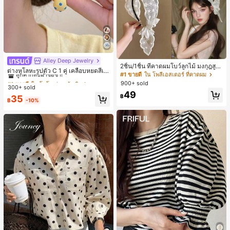
Alley Deep Jewelry
#1 ขายดี
ใน โบโฮ ต่างหูผู้หญิง
2ชิ้น/1ชิ้น ที่คาดผมโบว์ลูกไม้ มงกุฎสูง
ลูกค้ากลับมาซื้อซ้ำ!
ต่างหูโลหะรูปตัว C 1 คู่ เคลือบหยดสีเห
แถบกว้าง สีดำ สีขาว สำหรับใส่ประจำ
#1 ขายดี
ใน โพลีเอสเตอร์ ที่คาดผม
ลือง ลายจุดสีน้ำเงิน สไตล์ยุโรปและอเม
เกือบหมดแล้ว!
#1 ขายดี
#1 ขายดี
ใน โบโฮ ต่างหูผู้หญิง
ใน โบโฮ ต่างหูผู้หญิง
วัน กิ๊บติดผม ยางรัดผม (ลายปักดอกไม้
900+ sold
ริกัน แฟชั่นส่วนตัว หวานและสง่างาม
300+ sold
จัดวางแบบสุ่ม)
ลูกค้ากลับมาซื้อซ้ำ!
ลูกค้ากลับมาซื้อซ้ำ!
สำหรับผู้หญิงและเด็กหญิง สำหรับการเ
49
฿
เกือบหมดแล้ว!
เกือบหมดแล้ว!
#1 ขายดี
ใน โบโฮ ต่างหูผู้หญิง
35
ดินทาง งานแต่งงาน ปาร์ตี้ วันเกิด ของ
฿
-10%
ลูกค้ากลับมาซื้อซ้ำ!
ขวัญคริสต์มาส 2026
เกือบหมดแล้ว!