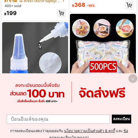
ตล์เกาหลี, สุนทรียศาสตร์ Y2K, เสื้อผ้าส
ส่ประจำวันและไปเที่ยวพักผ่อน
#1 ขายดี
ใน สีเขียว เสื้อกล้ามผู้หญิง & Camis
#1 ขายดี
ใน กระเป๋า เสื้อคลุมลำลอง
368
ตรีทแวร์ลำลองฤดูร้อน
฿
-10%
400+ sold
ลูกค้ากลับมาซื้อซ้ำ!
199
฿
500 ชิ้น ฟิล์มถนอมอาหารยืดหยุ่น - ฝา
6
1
ครอบจานใสยืดหยุ่น, ใช้ซ้ำได้, หลากห
#1 ขายดี
ใน หลากสี ฝาปิดอาหาร
Misscheering กาวติดเล็บปลอม 20 กรั
1
ลายฟังก์ชัน, ไม่มีกลิ่น, ป้องกันฝุ่น เหมา
400+ sold
ม แรงยึดสูง เจลสติกเกอร์เล็บนุ่ม แห้งเร็
ะสำหรับบ้าน, ร้านอาหาร, ปิกนิก - เหม
ลงทะเบียน
#1 ขายดี
ใน กาวติดเล็บ กาวติดเล็บและสารยึดติด
36
ว เหมาะสำหรับผู้เริ่มต้นทำเล็บ ติดทนน
าะกับขนาดจานทุกขนาด, สิ่งจำเป็นสำ
฿
-8%
1.4k+ sold
(1000+)
าน
หรับปิกนิก | ฟิล์มบรรจุภัณฑ์ตกแต่ง | ฟิ
การลงทะเบียนแสดงว่าคุณยอมรับ
นโยบายความเป็นส่วนตัว & คุกกี้
และ
ข้อ
37
ล์มพลาสติกใช้ซ้ำได้, ฟิล์มพลาสติกอาห
฿
-5%
าร, สิ่งจำเป็นในครัว
ตกลงและเงื่อนไข
ของเรา