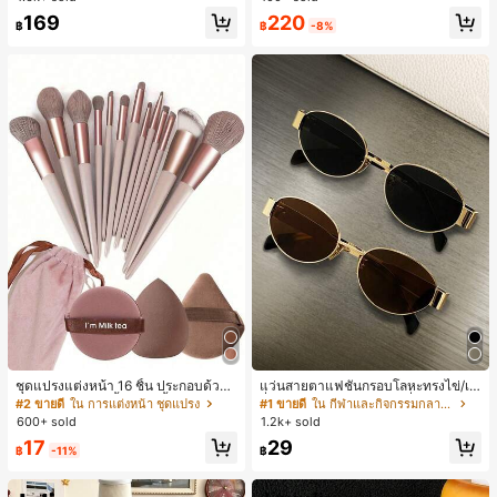
ทำงานและลำลอง สีขาว
ลูกค้ากลับมาซื้อซ้ำ!
220
169
฿
-8%
฿
ชุดแปรงแต่งหน้า 16 ชิ้น ประกอบด้วยแ
แว่นสายตาแฟชั่นกรอบโลหะทรงไข่/เห
ปรงแต่งหน้า 13 ชิ้น, ฟองน้ำแต่งหน้ารู
ลี่ยมสำหรับผู้หญิง (กรอบครึ่ง), เหมาะ
#2 ขายดี
ใน การแต่งหน้า ชุดแปรง
#1 ขายดี
ใน กีฬาและกิจกรรมกลางแจ้ง
ปหยดน้ำ 1 ชิ้น, แปรงแป้งรองพื้นกลม 1
สำหรับใส่ในชีวิตประจำวันและกิจกรรม
600+ sold
1.2k+ sold
ชิ้น และฟองน้ำแต่งหน้ารูปสามเหลี่ยม
กลางแจ้ง
17
29
1 ชิ้น - ชุดคลาสสิก ทำจากขนสังเคราะ
฿
-11%
฿
ห์นุ่มและเป็นมิตรต่อผิว เหมาะสำหรับผู้
หญิงและเด็กผู้หญิง เหมาะสำหรับฤดูใบ
ไม้ร่วงและฤดูหนาว