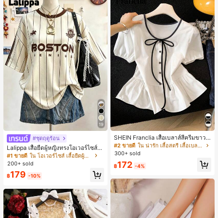
19
SHEIN Franclia เสื้อเบลาส์สีครีมขาวนุ่
#ชุดฤดูร้อน
มนวล เอวรูด, แต่งขอบตัดกัน + โบว์ผูก,
#2 ขายดี
ใน น่ารัก เสื้อสตรี เสื้อเบลาส์ & Tee
Lalippa เสื้อยืดผู้หญิงทรงโอเวอร์ไซส์ค
แขนพอง จับคู่กับกระโปรงชายระบาย,
300+ sold
วามยาวกลาง คอกลม ไหล่ตก ลายพิมพ์
#1 ขายดี
ใน โอเวอร์ไซส์ เสื้อยืดผู้หญิง
ลดอายุและดูดี, นุ่มและเก๋ไก๋สำหรับใส่ทุ
ตัวอักษรและลายทางแนวตั้ง สไตล์แฟชั่
172
200+ sold
กวัน
฿
-4%
นมินิมอล ของขวัญให้เพื่อน
179
฿
-10%