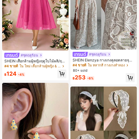
5
#ชุดฤดูร้อน
#ชุดฤดูร้อน
SHEIN Elenzya กางเกงคูลอตลายจุดเ
SHEIN เสื้อกล้ามผู้หญิงฤดูใบไม้ผลิ/ฤดูร้
อวสูงแบบใหม่สำหรับฤดูใบไม้ผลิ/ฤดูร้อ
#4 ขายดี
ใน หลากสี กางเกงลำลอง
อน ใหม่ สไตล์มินิมอลลำลองหรูหรา สีบ
#4 ขายดี
ใน ใหม่ เสื้อกล้ามผู้หญิง & Camis
น, สไตล์หรูหราเหมาะสำหรับใส่ในชีวิต
ล็อก ลายจุด คอวี แพตช์เวิร์ก ชายระบา
80+ sold
124
ประจำวันและทำงาน, ให้ความรู้สึกวินเ
ย แขนกุด ทรงเข้ารูป อเนกประสงค์, เสื้อ
฿
-4%
253
ทจสำหรับฤดูรับปริญญา, เทศกาลดนตร
ผู้หญิงฤดูใบไม้ผลิ/ฤดูร้อน, เสื้อหรูหราผู้
฿
-6%
ี, การแข่งม้าดาร์บี้, วันประกาศอิสรภาพ
หญิง, เสื้อเที่ยวพักผ่อนผู้หญิง