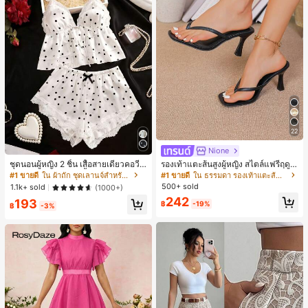
22
Nione
ชุดนอนผู้หญิง 2 ชิ้น เสื้อสายเดี่ยวคอวีลู
รองเท้าแตะส้นสูงผู้หญิง สไตล์แฟรี่ฤดูร้
กไม้ พร้อมกางเกงขาสั้นแต่งลูกไม้ แต่ง
อน ส้นบาง แบบคีบ แต่งสายคาดผม รอ
#1 ขายดี
ใน ผ้าถัก ชุดเลานจ์สำหรับผู้หญิง
#1 ขายดี
ใน ธรรมดา รองเท้าแตะส้นสูงผู้หญิง
โบว์ที่เอว ชุดลำลองผู้หญิงนุ่มสบายน่ารั
งเท้าแตะชายหาดสำหรับเที่ยวพักผ่อน
500+ sold
1.1k+ sold
(1000+)
ก สไตล์เอสเธติก
แฟชั่นสายไขว้ สำหรับเดทไนท์
242
193
฿
-19%
฿
-3%