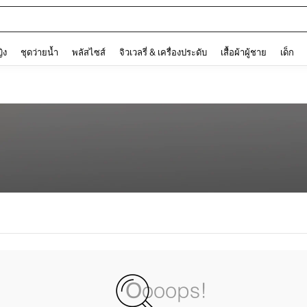
and down arrow keys to navigate search การค้นหาล่าสุด and ค้นหา. Press Enter to
ญิง
ชุดว่ายน้ำ
พลัสไซส์
จิวเวลรี่ & เครื่องประดับ
เสื้อผ้าผู้ชาย
เด็ก