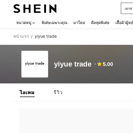
เดรส
Use up 
หมวดหมู่
พิเศษเฉพาะคุณ
มาใหม่
ดีลสุดพิเศษ
เสื้อผ้าผู้ห
หน้าแรก
yiyue trade
/
yiyue trade
5.00
ไอเทม
รีวิว