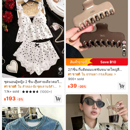
6
Save ฿10
2/1ชิ้น กิ๊บติดผมแฟชั่นขนาดใหญ่สีน้ำ
ตาลชานมสำหรับผู้หญิง เหมาะสำหรับก
#1 ขายดี
ใน ธรรมดา กรงเล็บผม
ารอาบน้ำ ล้างหน้า และจัดแต่งทรงผม
900+ sold
ชุดนอนผู้หญิง 2 ชิ้น เสื้อสายเดี่ยวคอวีลู
39
กไม้ พร้อมกางเกงขาสั้นแต่งลูกไม้ แต่ง
#1 ขายดี
ใน ลำลอง-ยัง ชุดเลานจ์สำหรับผู้หญิง
฿
-20%
โบว์ที่เอว ชุดลำลองผู้หญิงนุ่มสบายน่ารั
1.1k+ sold
(1000+)
ก สไตล์เอสเธติก
193
฿
-3%