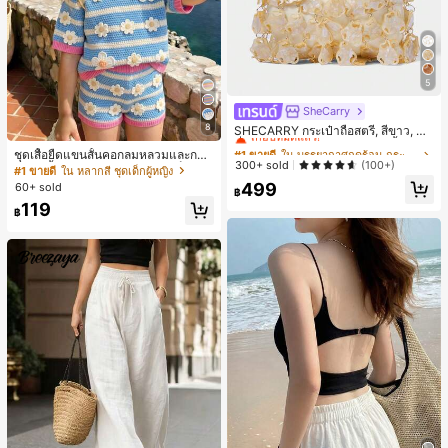
5
SheCarry
#1 ขายดี
ใน บรรยากาศฤดูร้อน กระเป๋าหูหิ้วด้านบนผู้หญิง
8
เกือบหมดแล้ว!
SHECARRY กระเป๋าถือสตรี, สีขาว, แฟ
ชั่น, สง่างาม, วันหยุด, งานปาร์ตี้
#1 ขายดี
#1 ขายดี
ใน บรรยากาศฤดูร้อน กระเป๋าหูหิ้วด้านบนผู้หญิง
ใน บรรยากาศฤดูร้อน กระเป๋าหูหิ้วด้านบนผู้หญิง
ชุดเสื้อยืดแขนสั้นคอกลมหลวมและกาง
เกือบหมดแล้ว!
เกือบหมดแล้ว!
300+ sold
(100+)
เกงขาสั้นไบค์เกอร์รัดรูปสำหรับเด็กผู้ห
#1 ขายดี
ใน หลากสี ชุดเด็กผู้หญิง
ญิง สไตล์มินิมอล เหมาะสำหรับฤดูใบไ
#1 ขายดี
ใน บรรยากาศฤดูร้อน กระเป๋าหูหิ้วด้านบนผู้หญิง
499
60+ sold
฿
ม้ผลิและฤดูร้อน
เกือบหมดแล้ว!
119
฿