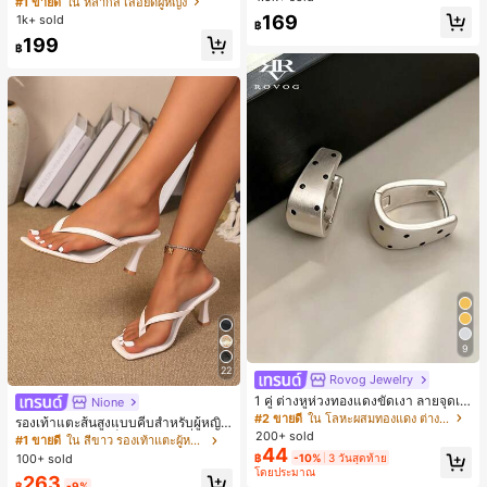
#1 ขายดี
ใน หลากสี เสื้อยืดผู้หญิง
สปอร์ตแฟชั่นมินิมอล ของขวัญสำหรับเ
ลูกค้ากลับมาซื้อซ้ำ!
169
1k+ sold
฿
พื่อน
199
฿
9
22
Rovog Jewelry
1 คู่ ต่างหูห่วงทองแดงขัดเงา ลายจุดเร
Nione
ขาคณิตสไตล์มินิมอล เหมาะสำหรับสว
#2 ขายดี
ใน โลหะผสมทองแดง ต่างหูผู้หญิง
รองเท้าแตะส้นสูงแบบคีบสำหรับผู้หญิง
มใส่ประจำวันแบบสบายๆ สำหรับผู้หญิง
200+ sold
สไตล์คลาสสิก สีบล็อก สไตล์แฟรี่ฤดูร้อ
#1 ขายดี
ใน สีขาว รองเท้าแตะผู้หญิง
44
น ส้นเข็ม รองเท้าแตะแบบคีบ รองเท้าแ
100+ sold
฿
-10%
3 วันสุดท้าย
ตะชายหาดแฟชั่นสายไขว้ รองเท้าผู้ห
โดยประมาณ
263
ญิง สำหรับออฟฟิศ บ้าน กลางแจ้ง ดีไซ
฿
-9%