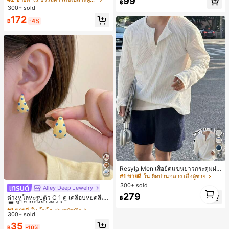
99
จำวัน
฿
แขนพอง จับคู่กับกระโปรงชายระบาย,
300+ sold
ลดอายุและดูดี, นุ่มและเก๋ไก๋สำหรับใส่ทุ
172
กวัน
฿
-4%
4
Resyla Men เสื้อยืดแขนยาวกระดุมผ่า
ครึ่งสีพื้นอเนกประสงค์ลำลองสำหรับผู้ช
#1 ขายดี
ใน ยืดปานกลาง เสื้อผู้ชาย
าย
300+ sold
Alley Deep Jewelry
#1 ขายดี
ใน โบโฮ ต่างหูผู้หญิง
1
279
1
ลูกค้ากลับมาซื้อซ้ำ!
ต่างหูโลหะรูปตัว C 1 คู่ เคลือบหยดสีเห
฿
ลือง ลายจุดสีน้ำเงิน สไตล์ยุโรปและอเม
เกือบหมดแล้ว!
#1 ขายดี
#1 ขายดี
ใน โบโฮ ต่างหูผู้หญิง
ใน โบโฮ ต่างหูผู้หญิง
ริกัน แฟชั่นส่วนตัว หวานและสง่างาม
300+ sold
ลูกค้ากลับมาซื้อซ้ำ!
ลูกค้ากลับมาซื้อซ้ำ!
สำหรับผู้หญิงและเด็กหญิง สำหรับการเ
เกือบหมดแล้ว!
เกือบหมดแล้ว!
#1 ขายดี
ใน โบโฮ ต่างหูผู้หญิง
35
ดินทาง งานแต่งงาน ปาร์ตี้ วันเกิด ของ
฿
-10%