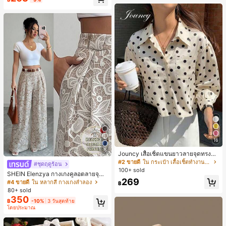
น์หัวเหลี่ยม ชิคและหรูหรา สำหรับเดทไ
นท์
16
5
Jouncy เสื้อเชิ้ตแขนยาวลายจุดทรงหล
วมสำหรับผู้หญิง
#2 ขายดี
ใน กระเป๋า เสื้อเชิ้ตทำงานมีกระเป๋า
#ชุดฤดูร้อน
100+ sold
SHEIN Elenzya กางเกงคูลอตลายจุดเ
269
อวสูงแบบใหม่สำหรับฤดูใบไม้ผลิ/ฤดูร้อ
#4 ขายดี
ใน หลากสี กางเกงลำลอง
฿
น, สไตล์หรูหราเหมาะสำหรับใส่ในชีวิต
80+ sold
ประจำวันและทำงาน, ให้ความรู้สึกวินเ
350
฿
-10%
3 วันสุดท้าย
ทจสำหรับฤดูรับปริญญา, เทศกาลดนตร
โดยประมาณ
ี, การแข่งม้าดาร์บี้, วันประกาศอิสรภาพ