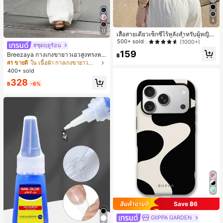
4
11
เสื้อสายเดี่ยวเซ็กซี่ไร้หลังสำหรับผู้หญิง
พร้อมบราแบบมีฟองน้ำ, เสื้อกล้ามแขน
500+ sold
(1000+)
#ชุดฤดูร้อน
กุด, เสื้อลำลองสีดำสำหรับฤดูร้อน
159
Breezaya กางเกงขายาวเอวสูงทรงหล
฿
วมขาบานสำหรับผู้หญิง สีขาวเรียบหรูส
#1 ขายดี
ใน เนื้อผ้า กางเกงขายาวลำลองผ้า
ไตล์ชิค เหมาะสำหรับใส่เที่ยวทะเล วันห
400+ sold
ยุดพักผ่อนฤดูร้อน ลุคสบายๆ ใส่ได้หลา
328
ยโอกาสในชีวิตประจำวัน
฿
-6%
Save ฿6
GIIPPA GARDEN