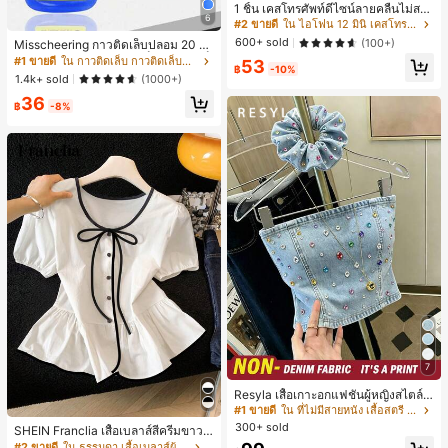
1 ชิ้น เคสโทรศัพท์ดีไซน์ลายคลื่นไม่สม
6
มาตรสำหรับ Phone 17 Pro Max, เหม
#2 ขายดี
ใน ไอโฟน 12 มินิ เคสโทรศัพท์แฟชั่น
าะสำหรับ Phone 16 Pro Max, 15 Pro
600+ sold
(100+)
Misscheering กาวติดเล็บปลอม 20 กรั
Max, 14 Pro Max, เคสโทรศัพท์สไตล์เ
ม แรงยึดสูง เจลสติกเกอร์เล็บนุ่ม แห้งเร็
#1 ขายดี
ใน กาวติดเล็บ กาวติดเล็บและสารยึดติด
53
กาหลีและน่าสนใจ, เข้ากันได้กับ 11/12/
฿
-10%
ว เหมาะสำหรับผู้เริ่มต้นทำเล็บ ติดทนน
13/14/15/16 Pro Max Plus, ดีไซน์หรู
1.4k+ sold
(1000+)
าน
หราเหมาะสำหรับทั้งชายและหญิง, ของ
36
ขวัญในอุดมคติสำหรับคริสต์มาส, วันว
฿
-8%
าเลนไทน์, อีสเตอร์, ฤดูแต่งงานและวันเ
กิดสำหรับแฟนสาว
7
Resyla เสื้อเกาะอกแฟชั่นผู้หญิงสไตล์ซั
มเมอร์อเนกประสงค์ลายเดนิม แนะนำ
#1 ขายดี
ใน ที่ไม่มีสายหนัง เสื้อสตรี เสื้อเบลาส์ & Tee
สำหรับงานหนัก ขายดี ตกแต่งเพชรสีสั
300+ sold
SHEIN Franclia เสื้อเบลาส์สีครีมขาวนุ่
นสดใสพิมพ์ลาย เหมาะสำหรับใส่ประ
มนวล เอวรูด, แต่งขอบตัดกัน + โบว์ผูก,
#2 ขายดี
ใน ธรรมดา เสื้อเบลาส์ผู้หญิง