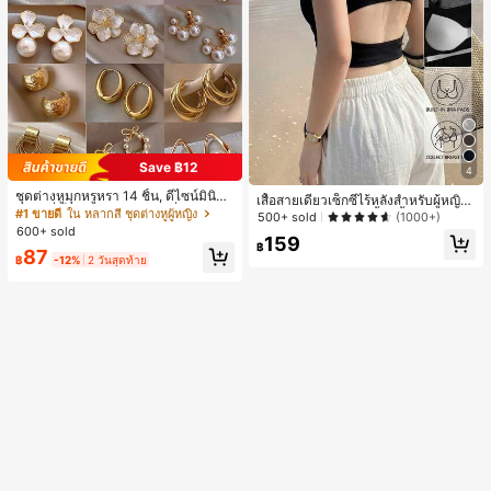
Save ฿12
4
ชุดต่างหูมุกหรูหรา 14 ชิ้น, ดีไซน์มินิมอ
เสื้อสายเดี่ยวเซ็กซี่ไร้หลังสำหรับผู้หญิง
ลใหม่ที่เป็นเอกลักษณ์ ต่างหูที่สง่างาม
#1 ขายดี
ใน หลากสี ชุดต่างหูผู้หญิง
พร้อมบราแบบมีฟองน้ำ, เสื้อกล้ามแขน
500+ sold
(1000+)
สำหรับผู้หญิง, ของขวัญสำหรับเธอ
กุด, เสื้อลำลองสีดำสำหรับฤดูร้อน
600+ sold
159
฿
87
฿
-12%
2 วันสุดท้าย