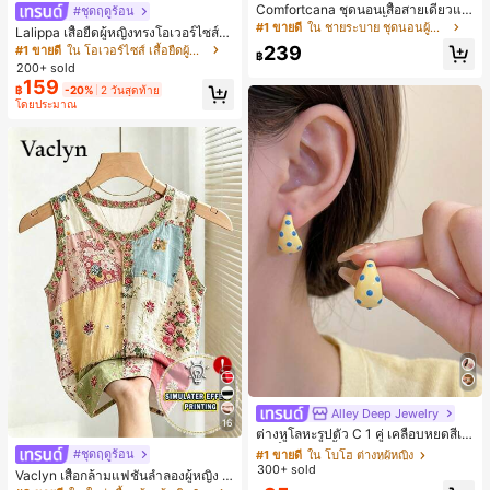
Comfortcana ชุดนอนเสื้อสายเดี่ยวแต่
#ชุดฤดูร้อน
งระบายและกางเกงขาสั้นสำหรับผู้หญิง
#1 ขายดี
ใน ชายระบาย ชุดนอนผู้หญิง
Lalippa เสื้อยืดผู้หญิงทรงโอเวอร์ไซส์ค
วามยาวกลาง คอกลม ไหล่ตก ลายพิมพ์
239
#1 ขายดี
ใน โอเวอร์ไซส์ เสื้อยืดผู้หญิง
฿
ตัวอักษรและลายทางแนวตั้ง สไตล์แฟชั่
200+ sold
นมินิมอล ของขวัญให้เพื่อน
159
฿
-20%
2 วันสุดท้าย
โดยประมาณ
Alley Deep Jewelry
#1 ขายดี
ใน โบโฮ ต่างหูผู้หญิง
16
ลูกค้ากลับมาซื้อซ้ำ!
ต่างหูโลหะรูปตัว C 1 คู่ เคลือบหยดสีเห
ลือง ลายจุดสีน้ำเงิน สไตล์ยุโรปและอเม
เกือบหมดแล้ว!
#1 ขายดี
#1 ขายดี
ใน โบโฮ ต่างหูผู้หญิง
ใน โบโฮ ต่างหูผู้หญิง
#ชุดฤดูร้อน
ริกัน แฟชั่นส่วนตัว หวานและสง่างาม
300+ sold
ลูกค้ากลับมาซื้อซ้ำ!
ลูกค้ากลับมาซื้อซ้ำ!
Vaclyn เสื้อกล้ามแฟชั่นลำลองผู้หญิง ล
สำหรับผู้หญิงและเด็กหญิง สำหรับการเ