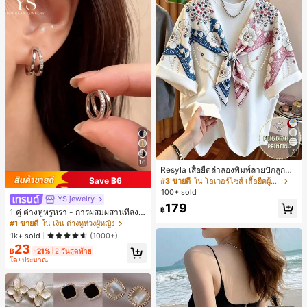
7
16
Resyla เสื้อยืดลำลองพิมพ์ลายปักลูกปัด
รูปโบว์ขนาดใหญ่สำหรับผู้หญิง
Save ฿6
#3 ขายดี
ใน โอเวอร์ไซส์ เสื้อยืดผู้หญิง
100+ sold
YS jewelry
179
฿
1 คู่ ต่างหูหรูหรา - การผสมผสานที่ลงตั
วของแฟชั่นและความซับซ้อน, ดีไซน์ส
#1 ขายดี
ใน เงิน ต่างหูห่วงผู้หญิง
องชั้น, เหมาะสำหรับสุภาพสตรีและนักเ
1k+ sold
(1000+)
รียน, ต่างหูทองแดงฝังไมโคร
23
฿
-21%
2 วันสุดท้าย
โดยประมาณ