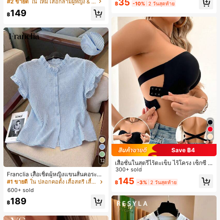
ายแพตช์เวิร์ก แขนกุด คอกลม ติดกระดุ
เกือบหมดแล้ว!
เกือบหมดแล้ว!
#1 ขายดี
ใน โบโฮ ต่างหูผู้หญิง
35
#2 ขายดี
ใน ใหม่ เสื้อกล้ามผู้หญิง & Camis
ดินทาง งานแต่งงาน ปาร์ตี้ วันเกิด ของ
฿
-10%
2 วันสุดท้าย
ม
ลูกค้ากลับมาซื้อซ้ำ!
ขวัญคริสต์มาส 2026
149
฿
เกือบหมดแล้ว!
Save ฿4
12
เสื้อชั้นในสตรีไร้ตะเข็บ ไร้โครง เซ็กซี่ ด้
านข้างไม่ลื่น แผ่นรองถอดได้ ลายไขว้ห
300+ sold
Franclia เสื้อเชิ้ตผู้หญิงแขนสั้นคอระบา
ลัง ไร้สาย สบายตลอดวัน
145
ยกระดุมเดี่ยวลายทาง
#1 ขายดี
ใน ปลอกคอตั้ง เสื้อสตรี เสื้อเบลาส์ & Tee
฿
-3%
2 วันสุดท้าย
600+ sold
189
฿