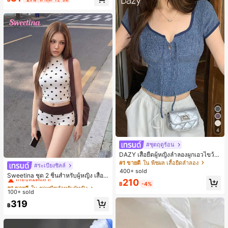
เกือบหมดแล้ว!
อง, งานปาร์ตี้, การเดินทาง, การพักผ่อ
น, การมัดผม, การจัดทรงผม, การแต่งห
น้า, การจับคู่ชุด, อุปกรณ์เสริมประดับผ
ม
4
#ชุดฤดูร้อน
DAZY เสื้อยืดผู้หญิงลำลองผูกเอวไขว้
สำหรับฤดูร้อน
#1 ขายดี
ใน พืชผล เสื้อยืดลำลอง
#ระเบียงชิลล์
#1 ขายดี
ใน ชุดทูพีซสำหรับผู้หญิง
400+ sold
เกือบหมดแล้ว!
Sweetina ชุด 2 ชิ้นสำหรับผู้หญิง เสื้อก
210
ล้ามเข้ารูปพิมพ์ลายจุดสีบล็อกหลังเปิด
#1 ขายดี
#1 ขายดี
ใน ชุดทูพีซสำหรับผู้หญิง
ใน ชุดทูพีซสำหรับผู้หญิง
฿
-4%
และกางเกงขาสั้นเอวพับ
100+ sold
เกือบหมดแล้ว!
เกือบหมดแล้ว!
#1 ขายดี
ใน ชุดทูพีซสำหรับผู้หญิง
319
฿
เกือบหมดแล้ว!