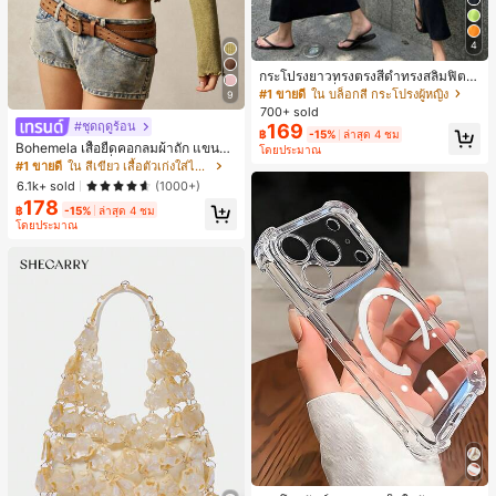
4
กระโปรงยาวทรงตรงสีดำทรงสลิมฟิต,
กระโปรงแฟชั่นผู้หญิงโพลีเอสเตอร์แบบ
#1 ขายดี
ใน บล็อกสี กระโปรงผู้หญิง
9
สบายๆสำหรับงานปาร์ตี้, อเนกประสงค์
700+ sold
และน่ารัก, เหมาะสำหรับสวมใส่ประจำ
#ชุดฤดูร้อน
169
฿
-15%
ล่าสุด 4 ชม
วัน, วันหยุดฤดูร้อน. เหมาะสำหรับชาย
Bohemela เสื้อยืดคอกลมผ้าถัก แขนยา
โดยประมาณ
หาด, เทศกาลดนตรี และวันหยุดฤดูร้อ
ว สีเรียบ ใช้งานทั่วไป สำหรับผู้หญิง
#1 ขายดี
ใน สีเขียว เสื้อตัวเก่งใส่ได้ทุกวัน
น, ยุค 90
6.1k+ sold
(1000+)
178
฿
-15%
ล่าสุด 4 ชม
โดยประมาณ
#1 ขายดี
ใน ไอโฟน XR เคสโทรศัพท์แบบพื้นฐาน