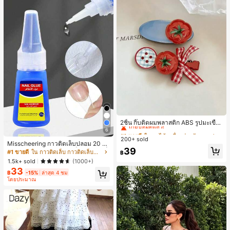
#1 ขายดี
ใน ผลไม้ เครื่องประดับผมผู้หญิง
เกือบหมดแล้ว!
2ชิ้น กิ๊บติดผมพลาสติก ABS รูปมะเขือเ
ทศสีแดงน่ารัก สไตล์เกาหลีมินิมอล สำ
6
#1 ขายดี
#1 ขายดี
ใน ผลไม้ เครื่องประดับผมผู้หญิง
ใน ผลไม้ เครื่องประดับผมผู้หญิง
หรับติดผมหน้าม้า ใส่ประจำวันและไปโ
200+ sold
เกือบหมดแล้ว!
เกือบหมดแล้ว!
Misscheering กาวติดเล็บปลอม 20 กรั
รงเรียน กิ๊บติดผม
#1 ขายดี
ใน ผลไม้ เครื่องประดับผมผู้หญิง
39
ม แรงยึดสูง เจลสติกเกอร์เล็บนุ่ม แห้งเร็
#1 ขายดี
ใน กาวติดเล็บ กาวติดเล็บและสารยึดติด
฿
ว เหมาะสำหรับผู้เริ่มต้นทำเล็บ ติดทนน
เกือบหมดแล้ว!
1.5k+ sold
(1000+)
าน
33
฿
-15%
ล่าสุด 4 ชม
โดยประมาณ