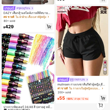
#ชุดฤดูร้อน
DAZY เสื้อกล้ามสไตล์เกาหลีที่สบายสำ
หรับผู้หญิง, เสื้อน่ารักสำหรับฤดูใบไม้ผล
#6 ขายดี
ใน ผ้าฝ้าย เสื้อเบลาส์ผู้หญิง
ิ/ฤดูร้อน, เสื้อสำหรับโรงเรียน
80+ sold
429
฿
5
FARYUN
mulinsen กางเกงขาสั้นกีฬาผู้หญิง ดีไซ
น์ปลายเปิด เอวยืดหยุ่น กางเกงขาสั้น
#1 ขายดี
ใน กางเกงในผู้หญิงแบบแอคทีฟ
ลำลองกีฬาฤดูร้อน ความยาว 3/4
200+ sold
55
฿
-50%
ล่าสุด 12 ชม
#1 ขายดี
ใน อุปกรณ์สำนักงานและโรงเรียน
1
1
ลูกค้ากลับมาซื้อซ้ำ!
ปากกากลิตเตอร์ 24/48 สี ปลายคู่ หมึก