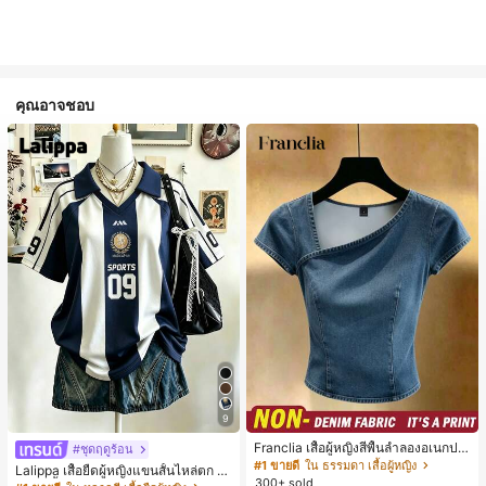
คุณอาจชอบ
9
Franclia เสื้อผู้หญิงสีพื้นลำลองอเนกปร
#ชุดฤดูร้อน
ะสงค์สำหรับใส่ประจำวัน
#1 ขายดี
ใน ธรรมดา เสื้อผู้หญิง
Lalippa เสื้อยืดผู้หญิงแขนสั้นไหล่ตก ค
300+ sold
อวีปกเสื้อ ลายพิมพ์ดิจิทัลลายทาง สไตล์