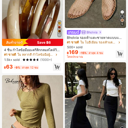
5
Bholvia
10
Bholvia รองเท้าแตะชายหาดแบบแบน
สบาย ๆ ลายฉลุมาใหม่สำหรับผู้หญิง
#1 ขายดี
ใน โบฮีเมียน รองเท้าแตะผู้หญิง
Save ฿6
500+ sold
4 ชิ้น กำไลข้อมืออะคริลิกกลมสไตล์วินเ
169
฿
-15%
ล่าสุด 4 ชม
ทจหรูหราสำหรับผู้หญิง, ดีไซน์เรียบง่าย
#1 ขายดี
ใน หลากสี กำไลข้อมือผู้หญิง
โดยประมาณ
ทันสมัย, เหมาะสำหรับสวมใส่ในชีวิตปร
1.5k+ sold
(1000+)
ะจำวันและโอกาสต่างๆ, ของขวัญสำหรั
63
บเธอ
฿
-9%
ล่าสุด 12 ชม