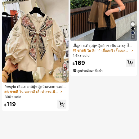
6
เสื้อสายเดี่ยวผู้หญิงผ้าซาตินแต่งลูกไม้
- เสื้อสายเดี่ยวฤดูร้อนสีคากีมีรอยผ่าด้า
#1 ขายดี
ใน สีกากี เสื้อสตรี เสื้อเบลาส์ & Tee
นข้างที่น่าดึงดูดแบบสบายๆ
1.6k+ sold
169
฿
ลูกค้ากลับมาซื้อซ้ำ!
5
Resyla เสื้อเบลาส์ผู้หญิงวินเทจตกแต่ง
ลายดอกไม้ แขนพอง คอกลม สำหรับฤดู
#8 ขายดี
ใน หลากสี เสื้อทำงานเนื้อผ้านุ่ม
ร้อน
300+ sold
119
฿