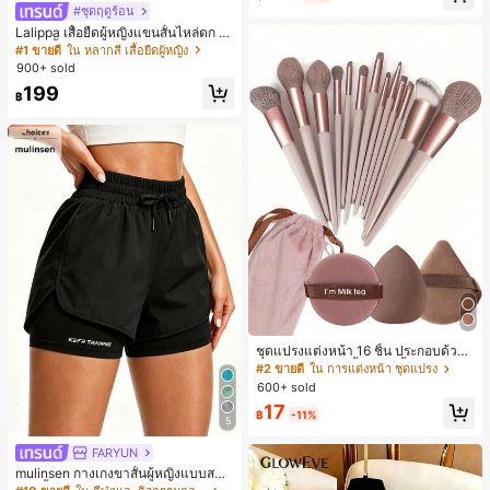
#ชุดฤดูร้อน
Lalippa เสื้อยืดผู้หญิงแขนสั้นไหล่ตก ค
อวีปกเสื้อ ลายพิมพ์ดิจิทัลลายทาง สไตล์
#1 ขายดี
ใน หลากสี เสื้อยืดผู้หญิง
สปอร์ตแฟชั่นมินิมอล ของขวัญสำหรับเ
900+ sold
พื่อน
199
฿
ชุดแปรงแต่งหน้า 16 ชิ้น ประกอบด้วยแ
ปรงแต่งหน้า 13 ชิ้น, ฟองน้ำแต่งหน้ารู
#2 ขายดี
ใน การแต่งหน้า ชุดแปรง
ปหยดน้ำ 1 ชิ้น, แปรงแป้งรองพื้นกลม 1
600+ sold
ชิ้น และฟองน้ำแต่งหน้ารูปสามเหลี่ยม
17
1 ชิ้น - ชุดคลาสสิก ทำจากขนสังเคราะ
฿
-11%
5
ห์นุ่มและเป็นมิตรต่อผิว เหมาะสำหรับผู้
หญิงและเด็กผู้หญิง เหมาะสำหรับฤดูใบ
FARYUN
ไม้ร่วงและฤดูหนาว
mulinsen กางเกงขาสั้นผู้หญิงแบบสบา
ยๆ สีพื้น หลวม อเนกประสงค์ กางเกงขา