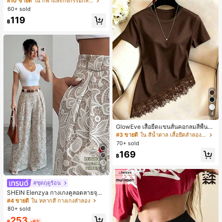
#10 ขายดี
ใน กีฬาและกิจกรรมกลางแจ้ง
สั้นกีฬา 2-In-1 สำหรับวิ่ง ฟิตเนส และก
60+ sold
ารฝึกซ้อมกีฬาในฤดูร้อน
119
฿
4
GlowEve เสื้อยืดแขนสั้นคอกลมสีพื้นลำ
ลองอเนกประสงค์สำหรับผู้หญิง
#3 ขายดี
ใน สีน้ำตาล เสื้อยืดลำลองพื้นฐาน
70+ sold
169
฿
5
#ชุดฤดูร้อน
SHEIN Elenzya กางเกงคูลอตลายจุดเ
อวสูงแบบใหม่สำหรับฤดูใบไม้ผลิ/ฤดูร้อ
#4 ขายดี
ใน หลากสี กางเกงลำลอง
น, สไตล์หรูหราเหมาะสำหรับใส่ในชีวิต
80+ sold
ประจำวันและทำงาน, ให้ความรู้สึกวินเ
253
ทจสำหรับฤดูรับปริญญา, เทศกาลดนตร
฿
-6%