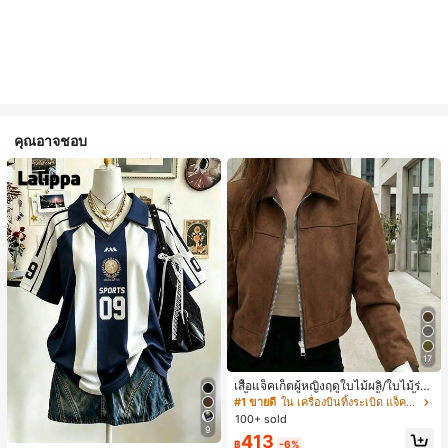
คุณอาจชอบ
17
เสื้อแจ็คเก็ตผู้หญิงฤดูใบไม้ผลิ/ใบไม้ร่วง
สีพื้น หนังเทียม สไตล์ปกคอเสื้อ ซิปขึ้น
#1 ขายดี
ใน เครื่องบินทิ้งระเบิด แจ็คเก็ตผู้หญิง
แขนยาว สไตล์ลำลอง วิทยาลัย สนามบิ
100+ sold
น เสื้อนอก สีน้ำตาล สไตล์สบายๆ ฤดูใบ
9
413
ไม้ร่วง
฿
-6%