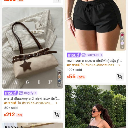
ี, การแข่งม้าดาร์บี้, วันประกาศอิสรภาพ
5
FARYUN
mulinsen กางเกงขาสั้นกีฬาผู้หญิง ดีไซ
น์ปลายเปิด เอวยืดหยุ่น กางเกงขาสั้น
#2 ขายดี
ใน กีฬาและกิจกรรมกลางแจ้ง
ลำลองกีฬาฤดูร้อน ความยาว 3/4
100+ sold
55
฿
-50%
14
Bagify
กระเป๋าถือและกระเป๋าสะพายแฟชั่นให
ม่ ตกแต่งด้วยเข็มขัด เหมาะสำหรับงาน
#1 ขายดี
ใน สีขาว กระเป๋าสะพายผู้หญิง
ปาร์ตี้ การรวมตัว การออกไปข้างนอก ก
80+ sold
ารท่องเที่ยว การช้อปปิ้ง และการใช้งาน
212
ประจำวัน สามารถเก็บเหรียญ โทรศัพท์
฿
-3%
เหมาะสำหรับกระเป๋าทำงานของพนักง
านออฟฟิศ นักศึกษามหาวิทยาลัย และ
พนักงานออฟฟิศ กระเป๋าผู้หญิงที่หรูหรา