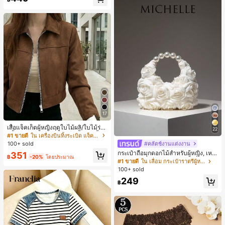
17
เสื้อแจ็คเก็ตผู้หญิงฤดูใบไม้ผลิ/ใบไม้ร่วง
22
สีพื้น หนังเทียม สไตล์ปกคอเสื้อ ซิปขึ้น
#1 ขายดี
ใน เครื่องบินทิ้งระเบิด แจ็คเก็ตผู้หญิง
แขนยาว สไตล์ลำลอง วิทยาลัย สนามบิ
#คลัตช์งานแต่งงาน
100+ sold
น เสื้อนอก สีน้ำตาล สไตล์สบายๆ ฤดูใบ
กระเป๋าถือมุกดอกไม้สำหรับผู้หญิง, เหม
351
ไม้ร่วง
฿
-20%
โดยประมาณ
าะสำหรับชุดราตรี, ชุดบอล, เครื่องประ
#1 ขายดี
ใน เลื่อม กระเป๋าราตรีผู้หญิง
ดับงานแต่งงาน, กระเป๋าสตางค์สุภาพส
100+ sold
ตรีหรูหรา, ของขวัญสำหรับผู้หญิง (ลาย
249
สุ่ม)
฿