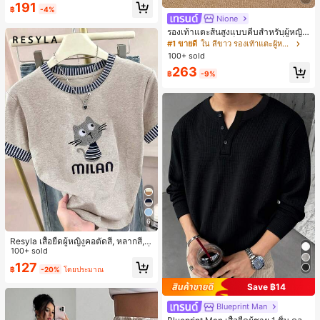
191
฿
-4%
Nione
รองเท้าแตะส้นสูงแบบคีบสำหรับผู้หญิง
สไตล์คลาสสิก สีบล็อก สไตล์แฟรี่ฤดูร้อ
#1 ขายดี
ใน สีขาว รองเท้าแตะผู้หญิง
น ส้นเข็ม รองเท้าแตะแบบคีบ รองเท้าแ
100+ sold
ตะชายหาดแฟชั่นสายไขว้ รองเท้าผู้ห
263
ญิง สำหรับออฟฟิศ บ้าน กลางแจ้ง ดีไซ
฿
-9%
น์หัวเหลี่ยม ชิคและหรูหรา สำหรับเดทไ
นท์
6
Resyla เสื้อยืดผู้หญิงคอตัดสี, หลากสี, ล
ายพิมพ์แมวน่ารัก, เสื้อสำหรับออกไปเที่
100+ sold
ยวฤดูร้อน, ดีไซน์กราฟิก, ความรู้สึกพรีเ
127
฿
-20%
โดยประมาณ
มียม, ลำลองอเนกประสงค์, สวมใส่ประ
จำวัน, กลางแจ้ง, ช้อปปิ้ง, การเดินทาง
Save ฿14
เสื้อผ้ากลางแจ้ง
Blueprint Man