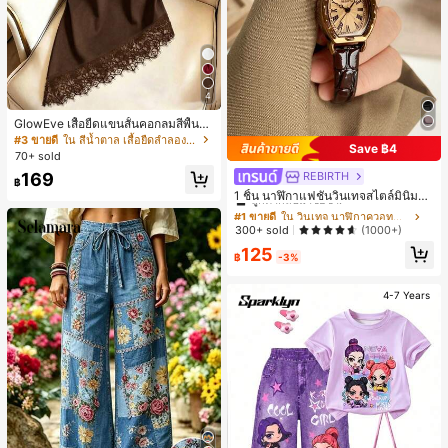
4
GlowEve เสื้อยืดแขนสั้นคอกลมสีพื้นลำ
ลองอเนกประสงค์สำหรับผู้หญิง
#3 ขายดี
ใน สีน้ำตาล เสื้อยืดลำลองพื้นฐาน
Save ฿4
70+ sold
169
REBIRTH
#1 ขายดี
ใน วินเทจ นาฬิกาควอทซ์ผู้หญิง
฿
ลูกค้ากลับมาซื้อซ้ำ!
1 ชิ้น นาฬิกาแฟชั่นวินเทจสไตล์มินิมอล
เลขโรมันสำหรับผู้หญิง เหมาะสำหรับก
#1 ขายดี
#1 ขายดี
ใน วินเทจ นาฬิกาควอทซ์ผู้หญิง
ใน วินเทจ นาฬิกาควอทซ์ผู้หญิง
ารตกแต่งประจำวัน
ลูกค้ากลับมาซื้อซ้ำ!
ลูกค้ากลับมาซื้อซ้ำ!
300+ sold
(1000+)
#1 ขายดี
ใน วินเทจ นาฬิกาควอทซ์ผู้หญิง
125
฿
-3%
ลูกค้ากลับมาซื้อซ้ำ!
4-7 Years