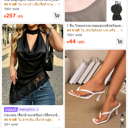
าหลัง คอปกพับ แขนยาว ผ้าทอสีพื้น กร
#5 ขายดี
ใน กระเป๋า เสื้อเชิ้ตทำงานมีกระเป๋า
ะเป๋าผ่าหน้าติดกระดุม สไตล์เรียบหรูสำ
100+ sold
หรับใส่ไปทำงานและใส่ประจำวัน ฤดูใ
257
บไม้ผลิ/ใบไม้ร่วง สีขาว ลุคสมาร์ทแคช
฿
-8%
ชวล
1 ชิ้น วิกผมทรงมวยผมยุ่งเหยิงพร้อมคลิ
ปหนีบผม, คลิปหนีบผมสังเคราะห์ที่ได้รั
#4 ขายดี
ใน เส้นใยสังเคราะห์ เครื่องประดับผมผู้หญิง
บการอัปเกรดแฟชั่น, วิกผมเส้นใยทนคว
100+ sold
ามร้อนสูงที่ออกแบบมาสำหรับผู้หญิง, ใ
44
ช้งานง่ายโดยไม่ต้องใช้เครื่องมือ, เหมา
฿
-25%
ะสำหรับสไตล์สบายๆ, อุปกรณ์เสริมผมที่
สมบูรณ์แบบสำหรับผู้หญิง คลิปหนีบผม
คลิปหนีบผมสบายๆ แฟชั่นผม คลิปหนีบ
ผมหรูหรา ฤดูร้อน ชายหาด วันหยุด
#ชุดฤดูร้อน
Cévolie เสื้อกล้ามแฟชั่นปาร์ตี้ทรงเข้า
รูป เซ็กซี่ คอเดรป คอคาวล์ จับย่น แต่ง
#5 ขายดี
ใน ผ้าซาติน เสื้อกล้ามผู้หญิง & Camis
ลูกไม้ ดีไซน์ต่อผ้า เปิดหลัง แขนกุด
50+ sold
22