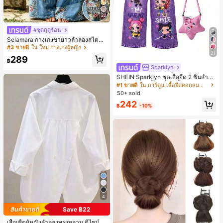
22
#ชุดฤดูร้อน
Selamara กางเกงขายาวลำลองสไตล์โ
บฮีเมียนสำหรับพักผ่อน สีกากี ผิวสัมผัส
#3 ขายดี
ใน ใหม่ กางเกงผู้หญิง
มีเท็กซ์เจอร์ เอวสูงทรงหลวม เอวยางยืด
21
289
พร้อมเชือกรูด ทรงขาตรงทิ้งตัว ขากว้า
฿
ง สำหรับชายหาด ลำลอง พักผ่อน และเ
Sparklyn
ดินทาง
SHEIN Sparklyn ชุดเสื้อยืด 2 ชิ้นสำหรั
บเด็กผู้หญิง, เสื้อยืดแขนสั้นคอกลมสีม่ว
#1 ขายดี
ใน การ์ตูน เสื้อยืดคอกลมสำหรับเด็กผู้หญิง
งพร้อมพิมพ์การ์ตูนอนิเมะน่ารัก, กางเกง
50+ sold
ขายาวทรงตรงพิมพ์ลายยีนส์เทียมพร้อม
242
กระเป๋า, ชุดแฟชั่นเด็กฤดูร้อน, บรรยาก
฿
-10%
าศฤดูร้อนที่สดใส, โดดเด่นสำหรับการเ
ดินทางและโรงเรียน
4
Save ฿22
เสื้อเชิ้ตผู้หญิงลำลองทรงหลวม ดีไซน์ผ่