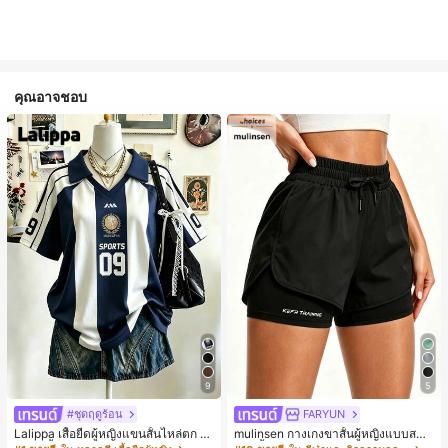
คุณอาจชอบ
9
5
#ชุดฤดูร้อน
FARYUN
Lalippa เสื้อยืดผู้หญิงแขนสั้นไหล่ตก ค
mulinsen กางเกงขาสั้นผู้หญิงแบบสบา
อวีปกเสื้อ ลายพิมพ์ดิจิทัลลายทาง สไตล์
ยๆ สีพื้น หลวม อเนกประสงค์ กางเกงขา