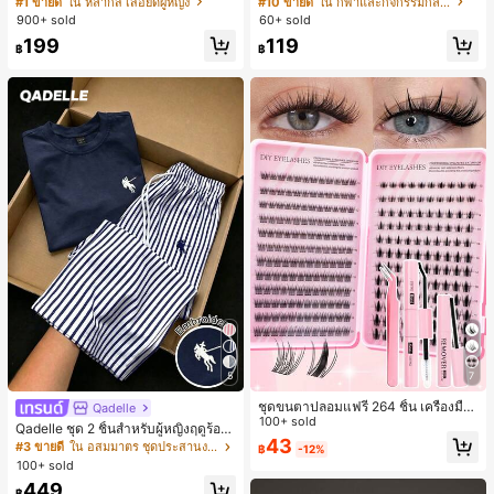
#1 ขายดี
ใน หลากสี เสื้อยืดผู้หญิง
#10 ขายดี
ใน กีฬาและกิจกรรมกลางแจ้ง
สปอร์ตแฟชั่นมินิมอล ของขวัญสำหรับเ
สั้นกีฬา 2-In-1 สำหรับวิ่ง ฟิตเนส และก
900+ sold
60+ sold
พื่อน
ารฝึกซ้อมกีฬาในฤดูร้อน
199
119
฿
฿
5
7
ชุดขนตาปลอมแฟรี่ 264 ชิ้น เครื่องมือ
Qadelle
แต่งหน้าฤดูร้อน ธรรมชาติและเบา สร้า
100+ sold
Qadelle ชุด 2 ชิ้นสำหรับผู้หญิงฤดูร้อน
งลุคตาการ์ตูนที่ประณีต ออกแบบความ
43
แบบสบายๆ สำหรับใส่ทุกวัน, กางเกงขา
#3 ขายดี
ใน อสมมาตร ชุดประสานงานสตรี
฿
-12%
ยาวผสม ตัดแต่งง่าย เหมาะสำหรับรูปต
ยาวลายทางสีน้ำเงินเข้มและสีขาว, เสื้อ
100+ sold
าต่างๆ ใช้ซ้ำได้ คุ้มค่าสูง เหมาะสำหรับ
ยืดแขนสั้นคอกลมปักลายรัดรูป
ผู้เริ่มต้นแต่งหน้า
449
฿