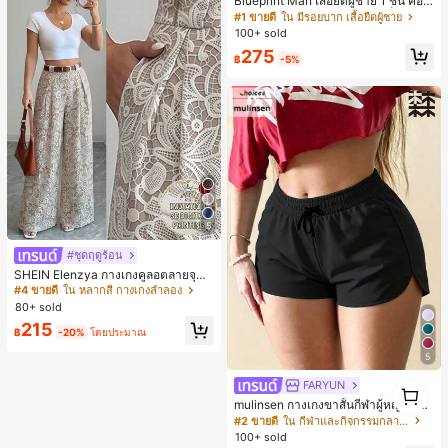
Blueprint Man เสื้อยืดผู้ชาย 1 ชิ้น คอเ
ฮนลีย์ ผ้าถักลายวาฟเฟิล คอวีเล็ก ทรงห
#1 ขายดี
ใน มีรอยบาก เสื้อยืดผู้ชาย
ลวม บาง ระบายอากาศได้ดี ใส่สบาย มี
100+ sold
กระดุม สไตล์ Old Money ทรงยุโรป ไซ
275
ส์ใหญ่กว่าปกติ กรุณาเลือกไซส์เล็กลงเพื่
฿
-5%
อให้พอดีขึ้น
5
#ชุดฤดูร้อน
SHEIN Elenzya กางเกงคูลอตลายจุดเ
อวสูงแบบใหม่สำหรับฤดูใบไม้ผลิ/ฤดูร้อ
#4 ขายดี
ใน หลากสี กางเกงลำลอง
น, สไตล์หรูหราเหมาะสำหรับใส่ในชีวิต
80+ sold
ประจำวันและทำงาน, ให้ความรู้สึกวินเ
215
ทจสำหรับฤดูรับปริญญา, เทศกาลดนตร
฿
-20%
โดยประมาณ
ี, การแข่งม้าดาร์บี้, วันประกาศอิสรภาพ
5
1
FARYUN
1
mulinsen กางเกงขาสั้นกีฬาผู้หญิง ดีไซ
น์ปลายเปิด เอวยืดหยุ่น กางเกงขาสั้น
#2 ขายดี
ใน กีฬาและกิจกรรมกลางแจ้ง
ลำลองกีฬาฤดูร้อน ความยาว 3/4
100+ sold