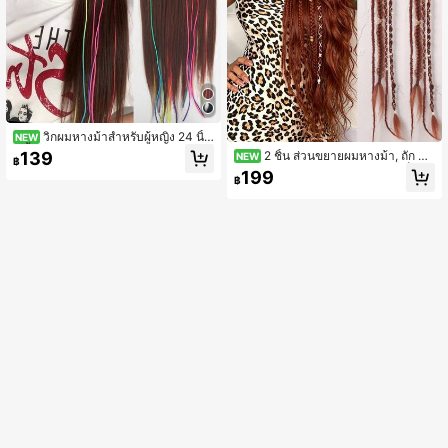
วิกผมหางม้าสำหรับผู้หญิง 24 นิ้ว
NEW
1 ชิ้น พร้อมตกแต่งเชือกสีสันสดใส เส้นใ
139
2 ชิ้น ส่วนขยายผมหางม้า, ถัก 4 เ
NEW
฿
ยสังเคราะห์ทนความร้อน เหมาะสำหรับ
ส้นบาง พร้อมคลิป BB, สไตล์เดรดล็อก
199
ใส่ประจำวัน
฿