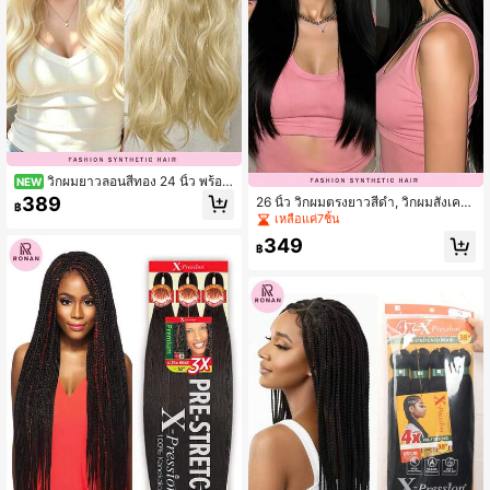
วิกผมยาวลอนสีทอง 24 นิ้ว พร้อม
NEW
หมวกเบเร่ต์สีแดง หมวกวิกถอดได้ ทนค
389
26 นิ้ว วิกผมตรงยาวสีดำ, วิกผมสังเครา
฿
วามร้อน เหมาะสำหรับสวมใส่ประจำวัน
ะห์ทนความร้อนสำหรับผู้หญิง
เหลือแค่7ชิ้น
349
฿