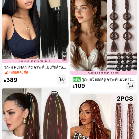
วิกผม RONAN สังเคราะห์แบบรัดศีรษะ
สีดำธรรมชาติ 1B ยาวตรงธรรมชาติ สำ
เหลือแค่6ชิ้น
หรับใส่ประจำวันปาร์ตี้คอสเพลย์ใยควา
389
วิกผมเปียถักสังเคราะห์แบบหางม้
NEW
มร้อนทนทานการระบายอากาศเป็นธรร
฿
าคู่ 2 ชิ้น ขนาด 18 นิ้ว สำหรับผู้หญิง ใส่
มชาติในช่วงฤดูร้อน
109
฿
ได้ทุกวัน