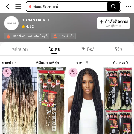
ต่อผมสังเคราะห์
RONAN HAIR
กำลังติดตาม
1.3K ผู้ติดตาม
4.82
10K ชิ้นที่ขายไปเมื่อเร็วๆ นี้
1.5K ซื้อซ้ำ
หน้าแรก
ไอเทม
ใหม่
รีวิว
แนะนำ
ที่นิยมมากที่สุด
ราคา
ตัวกรอง