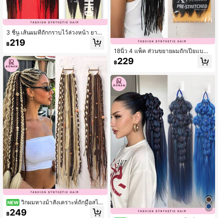
3 ชิ้น เส้นผมที่ถักกราบไว้ล่วงหน้า ยาว
26 นิ้ว กันไฟ เรียบสำหรับทำ cornrow
219
฿
ผมทอเสริมสังเคราะห์โครเชต์สำหรับผู้ช
18นิ้ว 4 แพ็ค ส่วนขยายผมถักเปียแบบยื
ายและผู้หญิง ทุกเชื้อชาติ
ดล่วงหน้า, ผมโครเชต์สังเคราะห์พรีเมีย
229
฿
มพร้อมพื้นผิวถักเปีย, ออกแบบมาสำหรั
บ
วิกผมหางม้าสังเคราะห์ถักมือสไต
NEW
ล์โบฮีเมียน Maillard ขนาด 24 นิ้ว
249
฿