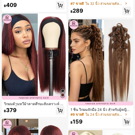
ถวกลาง ไม่ใช้กาววิกผมลูกไม้สังเคราะ
- เส้นใยอะคริลิกเรียบ, เส้นใยสังเคราะห์
#7 ขายดี
ใน 32 นิ้ว ส่วนขยายสังเคราะห์
409
฿
ห์ ความยาวไหล่ บ็อบตรงสั้น ไม่มีหน้าม่
ทนไฟ เหมาะสำหรับผู้หญิงทุกคน
289
าน สำหรับผู้หญิงใช้ในชีวิตประจำวันแล
฿
ะงานปาร์ตี้
วิกผมด้ามหวีผ้าคาดศีรษะสังเคราะห์ ย
าว 26 นิ้ว สีแดงเลือดนก สำหรับสตรี
379
1 ชิ้น วิกผมถักมือ 24 นิ้ว สำหรับผู้หญิง,
฿
หางม้าถักสังเคราะห์, แฟชั่นและสง่างา
#9 ขายดี
ใน 24 นิ้ว ส่วนขยายสังเคราะห์
ม, เหมาะสำหรับผู้หญิง
159
฿