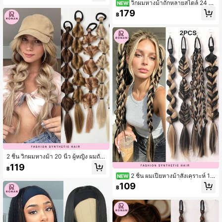
วิกผมหางม้าถักหลายสไตล์ 24 นิ้
NEW
ว 1 ชิ้น ทนความร้อน เหมาะสำหรับใส่ป
179
฿
ระจำวัน งานปาร์ตี้ และเทศกาล
2 ชิ้น วิกผมหางม้า 20 นิ้ว ผู้หญิง ผมถักเ
ปีย ย้อมสีธรรมชาติ ผมถักเปีย ผูกรวบ ผ
119
฿
มถักเปียลูกโป่ง 1 ผมถักเปียโคมไฟหาง
2 ชิ้น ผมเปียหางม้าสังเคราะห์ 18
NEW
ม้า
นิ้ว, ผมเปียหางม้าคู่แบบบ็อกซิ่ง, ผมเปีย
109
฿
เดรดล็อก, อุปกรณ์เสริมผม, ผมเปียปลอ
มแบบบิด