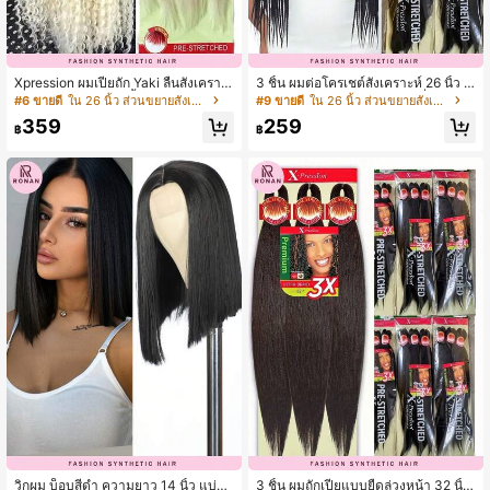
Xpression ผมเปียถัก Yaki ลื่นสังเคราะ
3 ชิ้น ผมต่อโครเชต์สังเคราะห์ 26 นิ้ว ท
ห์แบบยืดล่วงหน้า 6 ชิ้น
นไฟ ลายข้าวโพดเรียบ ผมถักที่ยืดล่วงห
#6 ขายดี
ใน 26 นิ้ว ส่วนขยายสังเคราะห์
#9 ขายดี
ใน 26 นิ้ว ส่วนขยายสังเคราะห์
น้า เหมาะสำหรับผู้หญิงทุกเชื้อชาติ
359
259
฿
฿
วิกผม บ็อบสีดำ ความยาว 14 นิ้ว แบ่งแ
3 ชิ้น ผมถักเปียแบบยืดล่วงหน้า 32 นิ้ว