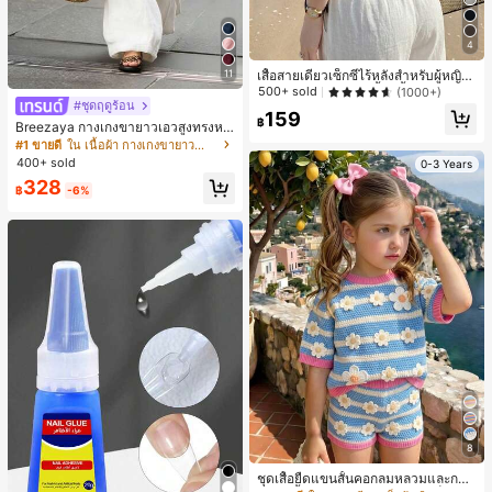
4
เสื้อสายเดี่ยวเซ็กซี่ไร้หลังสำหรับผู้หญิง
11
พร้อมบราแบบมีฟองน้ำ, เสื้อกล้ามแขน
500+ sold
(1000+)
#ชุดฤดูร้อน
กุด, เสื้อลำลองสีดำสำหรับฤดูร้อน
159
฿
Breezaya กางเกงขายาวเอวสูงทรงหล
วมขาบานสำหรับผู้หญิง สีขาวเรียบหรูส
#1 ขายดี
ใน เนื้อผ้า กางเกงขายาวลำลองผ้า
ไตล์ชิค เหมาะสำหรับใส่เที่ยวทะเล วันห
400+ sold
0-3 Years
ยุดพักผ่อนฤดูร้อน ลุคสบายๆ ใส่ได้หลา
328
ยโอกาสในชีวิตประจำวัน
฿
-6%
8
ชุดเสื้อยืดแขนสั้นคอกลมหลวมและกาง