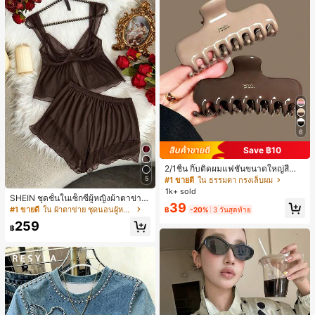
6
Save ฿10
2/1ชิ้น กิ๊บติดผมแฟชั่นขนาดใหญ่สีน้ำ
ตาลชานมสำหรับผู้หญิง เหมาะสำหรับก
5
#1 ขายดี
ใน ธรรมดา กรงเล็บผม
ารอาบน้ำ ล้างหน้า และจัดแต่งทรงผม
1k+ sold
SHEIN ชุดชั้นในเซ็กซี่ผู้หญิงผ้าตาข่าย
39
มีโครงคัพบาง
#1 ขายดี
ใน ผ้าตาข่าย ชุดนอนผู้หญิง
฿
-20%
3 วันสุดท้าย
259
฿