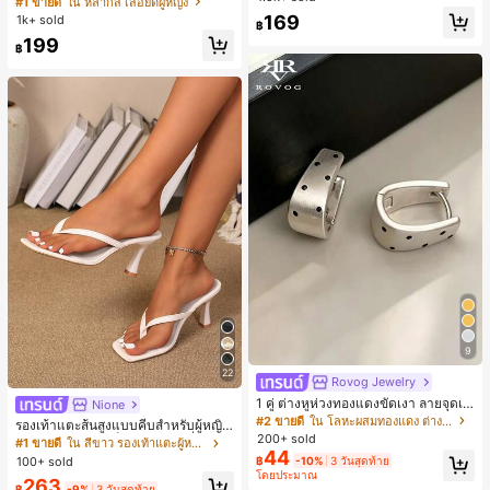
#1 ขายดี
ใน หลากสี เสื้อยืดผู้หญิง
สปอร์ตแฟชั่นมินิมอล ของขวัญสำหรับเ
ลูกค้ากลับมาซื้อซ้ำ!
169
1k+ sold
฿
พื่อน
199
฿
9
22
Rovog Jewelry
1 คู่ ต่างหูห่วงทองแดงขัดเงา ลายจุดเร
Nione
ขาคณิตสไตล์มินิมอล เหมาะสำหรับสว
#2 ขายดี
ใน โลหะผสมทองแดง ต่างหูผู้หญิง
รองเท้าแตะส้นสูงแบบคีบสำหรับผู้หญิง
มใส่ประจำวันแบบสบายๆ สำหรับผู้หญิง
200+ sold
สไตล์คลาสสิก สีบล็อก สไตล์แฟรี่ฤดูร้อ
#1 ขายดี
ใน สีขาว รองเท้าแตะผู้หญิง
44
น ส้นเข็ม รองเท้าแตะแบบคีบ รองเท้าแ
100+ sold
฿
-10%
3 วันสุดท้าย
ตะชายหาดแฟชั่นสายไขว้ รองเท้าผู้ห
โดยประมาณ
263
ญิง สำหรับออฟฟิศ บ้าน กลางแจ้ง ดีไซ
฿
-9%
3 วันสุดท้าย