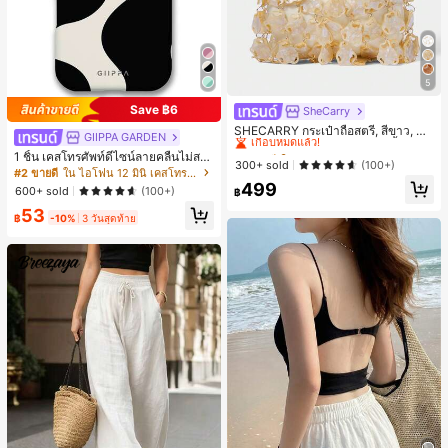
5
Save ฿6
SheCarry
#1 ขายดี
ใน บรรยากาศฤดูร้อน กระเป๋าหูหิ้วด้านบนผู้หญิง
เกือบหมดแล้ว!
SHECARRY กระเป๋าถือสตรี, สีขาว, แฟ
GIIPPA GARDEN
ชั่น, สง่างาม, วันหยุด, งานปาร์ตี้
#1 ขายดี
#1 ขายดี
ใน บรรยากาศฤดูร้อน กระเป๋าหูหิ้วด้านบนผู้หญิง
ใน บรรยากาศฤดูร้อน กระเป๋าหูหิ้วด้านบนผู้หญิง
1 ชิ้น เคสโทรศัพท์ดีไซน์ลายคลื่นไม่สม
เกือบหมดแล้ว!
เกือบหมดแล้ว!
300+ sold
(100+)
มาตรสำหรับ Phone 17 Pro Max, เหม
#2 ขายดี
ใน ไอโฟน 12 มินิ เคสโทรศัพท์แฟชั่น
#1 ขายดี
ใน บรรยากาศฤดูร้อน กระเป๋าหูหิ้วด้านบนผู้หญิง
าะสำหรับ Phone 16 Pro Max, 15 Pro
499
600+ sold
(100+)
฿
Max, 14 Pro Max, เคสโทรศัพท์สไตล์เ
เกือบหมดแล้ว!
53
กาหลีและน่าสนใจ, เข้ากันได้กับ 11/12/
฿
-10%
3 วันสุดท้าย
13/14/15/16 Pro Max Plus, ดีไซน์หรู
หราเหมาะสำหรับทั้งชายและหญิง, ของ
ขวัญในอุดมคติสำหรับคริสต์มาส, วันว
าเลนไทน์, อีสเตอร์, ฤดูแต่งงานและวันเ
กิดสำหรับแฟนสาว