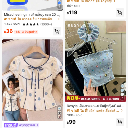
เกงขาสั้นไบค์เกอร์รัดรูปสำหรับเด็กผู้ห
#1 ขายดี
ใน หลากสี ชุดเด็กผู้หญิง
ญิง สไตล์มินิมอล เหมาะสำหรับฤดูใบไ
60+ sold
6
ม้ผลิและฤดูร้อน
119
฿
Misscheering กาวติดเล็บปลอม 20 กรั
ม แรงยึดสูง เจลสติกเกอร์เล็บนุ่ม แห้งเร็
#1 ขายดี
ใน กาวติดเล็บ กาวติดเล็บและสารยึดติด
ว เหมาะสำหรับผู้เริ่มต้นทำเล็บ ติดทนน
1.4k+ sold
(1000+)
าน
36
฿
-8%
3 วันสุดท้าย
7
Resyla เสื้อเกาะอกแฟชั่นผู้หญิงสไตล์ซั
มเมอร์อเนกประสงค์ลายเดนิม แนะนำ
#1 ขายดี
ใน ที่ไม่มีสายหนัง เสื้อสตรี เสื้อเบลาส์ & Tee
สำหรับงานหนัก ขายดี ตกแต่งเพชรสีสั
300+ sold
นสดใสพิมพ์ลาย เหมาะสำหรับใส่ประ
99
จำวัน
฿
#ชุดฤดูร้อน