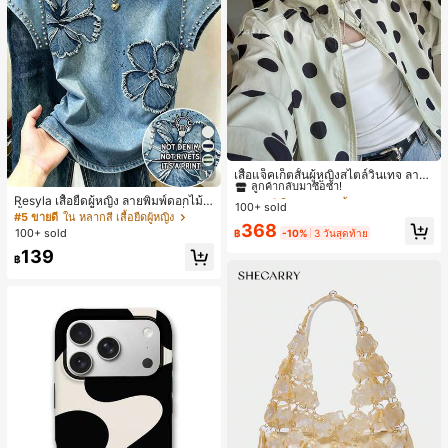
#1 ขายดี
ใน กระเป๋า เสื้อคลุมลำลอง
ลูกค้ากลับมาซื้อซ้ำ!
เสื้อแจ็คเก็ตสั้นผู้หญิงสไตล์วินเทจ ลายจุ
17
ดขนาดใหญ่ คอตั้ง เอวเข้ารูป แขนพอง
#1 ขายดี
#1 ขายดี
ใน กระเป๋า เสื้อคลุมลำลอง
ใน กระเป๋า เสื้อคลุมลำลอง
Resyla เสื้อยืดผู้หญิง ลายพิมพ์ดอกไม้สี
ทรงหลวม แฟชั่นอเนกประสงค์ สำหรับใ
100+ sold
ลูกค้ากลับมาซื้อซ้ำ!
ลูกค้ากลับมาซื้อซ้ำ!
น้ำเงินวินเทจ เสื้อสำหรับออกไปเที่ยวฤ
ส่ประจำวันและไปเที่ยวพักผ่อน
#5 ขายดี
ใน หลากสี เสื้อยืดผู้หญิง
#1 ขายดี
ใน กระเป๋า เสื้อคลุมลำลอง
368
ดูร้อน ดีไซน์กราฟิก สบายๆ อเนกประสง
100+ sold
฿
-10%
3 วันสุดท้าย
ค์ สวมใส่ประจำวัน กลางแจ้ง ช้อปปิ้ง ท่
ลูกค้ากลับมาซื้อซ้ำ!
139
องเที่ยวกลางแจ้ง
฿