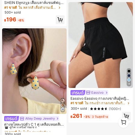
SHEIN Elenzya เสื้อเบลาส์แขนพัฟแต่
งระบายสีพื้นสีน้ำเงินสำหรับผู้หญิง, เสื้อ
#1 ขายดี
ใน หลากสี เสื้อทำงานเนื้อผ้านุ่ม
ครอปเข้ารูปผูกโบว์คอวีตัดกันสำหรับฤ
500+ sold
ดูร้อน
196
฿
-6%
14
Eassivo
Eassivo Eassivo กางเกงขาสั้นผู้หญิงรั
น 2 ใน 1 ฤดูร้อนที่สบายและกางเกงขา
#1 ขายดี
ใน กระเป๋า กางเกงขาสั้นกีฬาผู้หญิง
สั้นพรางแสงแดด
300+ sold
(1000+)
261
฿
-3%
3 วันสุดท้าย
Alley Deep Jewelry
#1 ขายดี
ใน โบโฮ ต่างหูผู้หญิง
1
1
ลูกค้ากลับมาซื้อซ้ำ!
ต่างหูโลหะรูปตัว C 1 คู่ เคลือบหยดสีเห
ลือง ลายจุดสีน้ำเงิน สไตล์ยุโรปและอเม
เกือบหมดแล้ว!
#1 ขายดี
#1 ขายดี
ใน โบโฮ ต่างหูผู้หญิง
ใน โบโฮ ต่างหูผู้หญิง
ริกัน แฟชั่นส่วนตัว หวานและสง่างาม
300+ sold
ลูกค้ากลับมาซื้อซ้ำ!
ลูกค้ากลับมาซื้อซ้ำ!