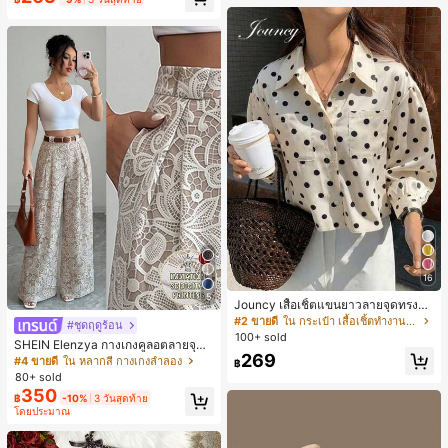
น์หัวเหลี่ยม ชิคและหรูหรา สำหรับเดทไ
นท์
16
5
Jouncy เสื้อเชิ้ตแขนยาวลายจุดทรงหล
วมสำหรับผู้หญิง
#2 ขายดี
ใน กระเป๋า เสื้อเชิ้ตทำงานมีกระเป๋า
#ชุดฤดูร้อน
100+ sold
SHEIN Elenzya กางเกงคูลอตลายจุดเ
269
อวสูงแบบใหม่สำหรับฤดูใบไม้ผลิ/ฤดูร้อ
#4 ขายดี
ใน หลากสี กางเกงลำลอง
฿
น, สไตล์หรูหราเหมาะสำหรับใส่ในชีวิต
80+ sold
ประจำวันและทำงาน, ให้ความรู้สึกวินเ
350
฿
-10%
3 วันสุดท้าย
ทจสำหรับฤดูรับปริญญา, เทศกาลดนตร
โดยประมาณ
ี, การแข่งม้าดาร์บี้, วันประกาศอิสรภาพ