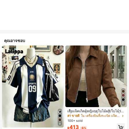
คุณอาจชอบ
17
เสื้อแจ็คเก็ตผู้หญิงฤดูใบไม้ผลิ/ใบไม้ร่วง
สีพื้น หนังเทียม สไตล์ปกคอเสื้อ ซิปขึ้น
#1 ขายดี
ใน เครื่องบินทิ้งระเบิด แจ็คเก็ตผู้หญิง
แขนยาว สไตล์ลำลอง วิทยาลัย สนามบิ
100+ sold
น เสื้อนอก สีน้ำตาล สไตล์สบายๆ ฤดูใบ
9
413
ไม้ร่วง
฿
-6%