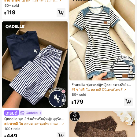
#10 ขายดี
ใน กีฬาและกิจกรรมกลางแจ้ง
สั้นกีฬา 2-In-1 สำหรับวิ่ง ฟิตเนส และก
60+ sold
ารฝึกซ้อมกีฬาในฤดูร้อน
119
฿
5
Franclia ชุดเดรสผู้หญิงลายทางสีดำขา
วแบบแพตช์เวิร์กเอฟเฟกต์เดนิม สำหรั
#1 ขายดี
ใน หลากสี มินิเดรสโทนสี
บฤดูร้อน รุ่นใหม่ พิมพ์ดิจิทัลลายทางแบ
80+ sold
บไม่เดนิม ดีไซน์นิช แขนสั้น
179
฿
5
Qadelle
Qadelle ชุด 2 ชิ้นสำหรับผู้หญิงฤดูร้อน
แบบสบายๆ สำหรับใส่ทุกวัน, กางเกงขา
#3 ขายดี
ใน อสมมาตร ชุดประสานงานสตรี
ยาวลายทางสีน้ำเงินเข้มและสีขาว, เสื้อ
100+ sold
ยืดแขนสั้นคอกลมปักลายรัดรูป
449
฿