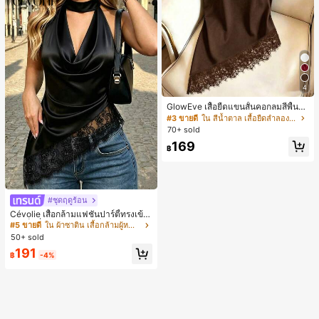
4
GlowEve เสื้อยืดแขนสั้นคอกลมสีพื้นลำ
ลองอเนกประสงค์สำหรับผู้หญิง
#3 ขายดี
ใน สีน้ำตาล เสื้อยืดลำลองพื้นฐาน
70+ sold
169
฿
#ชุดฤดูร้อน
Cévolie เสื้อกล้ามแฟชั่นปาร์ตี้ทรงเข้า
รูป เซ็กซี่ คอเดรป คอคาวล์ จับย่น แต่ง
#5 ขายดี
ใน ผ้าซาติน เสื้อกล้ามผู้หญิง & Camis
ลูกไม้ ดีไซน์ต่อผ้า เปิดหลัง แขนกุด
50+ sold
191
฿
-4%