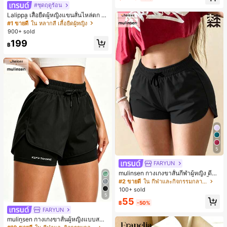
#ชุดฤดูร้อน
Lalippa เสื้อยืดผู้หญิงแขนสั้นไหล่ตก ค
อวีปกเสื้อ ลายพิมพ์ดิจิทัลลายทาง สไตล์
#1 ขายดี
ใน หลากสี เสื้อยืดผู้หญิง
สปอร์ตแฟชั่นมินิมอล ของขวัญสำหรับเ
900+ sold
พื่อน
199
฿
5
FARYUN
mulinsen กางเกงขาสั้นกีฬาผู้หญิง ดีไซ
น์ปลายเปิด เอวยืดหยุ่น กางเกงขาสั้น
#2 ขายดี
ใน กีฬาและกิจกรรมกลางแจ้ง
ลำลองกีฬาฤดูร้อน ความยาว 3/4
100+ sold
5
55
฿
-50%
FARYUN
mulinsen กางเกงขาสั้นผู้หญิงแบบสบา
ยๆ สีพื้น หลวม อเนกประสงค์ กางเกงขา