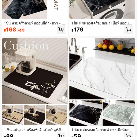
1ชิ้น พรมครัวลายหินอ่อนสีดำ-ขาว - พ
1ชิ้น แผ่นรองเครื่องซักผ้า เนื้อหินอ่อนสี
รมไนลอนที่ซักได้ กันลื่น ฉนวนความร้อ
ดำขาวสุดพิเศษ ผ้ารองตู้อบผ้า แผ่นรอง
168
179
฿
-6%
฿
น ซึมซับ ทำความสะอาดง่าย สไตล์โมเ
พื้นมัลติฟังก์ชั่น ที่คุ้มครองพื้นผิว แผ่นรอ
ดิร์นนอร์ดิก เหมาะสำหรับห้องทางเข้า
งผึ่งผ้า ทันสมัยและทันสมัย ดูดซึมได้ดีแ
ห้องซักรีด โต๊ะ ป้อนอาหารสัตว์เลี้ยง ทัน
ละกันลื่น
สมัยและเป็นแฟชั่น ของขวัญที่ดี
1 ชิ้น แผ่นรองเครื่องซักผ้าสไตล์นอร์ดิกรู
1 ชิ้น แผ่นรองแก้วกาแฟ ลายเนื้อหินอ่อ
ปทรงขั้นต่ำ/แผ่นรองแก้วกาแฟ น้ำหนัก
น เหมาะสำหรับเครื่องชงกาแฟและเครื่
89
59