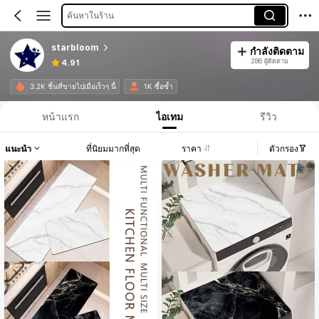
ค้นหาในร้าน
starbloom
กำลังติดตาม
286 ผู้ติดตาม
4.91
3.2K ชิ้นที่ขายไปเมื่อเร็วๆ นี้
1K ซื้อซ้ำ
หน้าแรก
ไอเทม
รีวิว
แนะนำ
ที่นิยมมากที่สุด
ราคา
ตัวกรอง