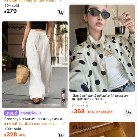
#1 ขายดี
ใน สีชมพู ชุดนอนเด็กผู้หญิง
ขาสั้น ขอบระบาย สวมใส่สบาย
90+ sold
279
฿
#1 ขายดี
ใน กระเป๋า เสื้อคลุมลำลอง
ลูกค้ากลับมาซื้อซ้ำ!
เสื้อแจ็คเก็ตสั้นผู้หญิงสไตล์วินเทจ ลายจุ
ดขนาดใหญ่ คอตั้ง เอวเข้ารูป แขนพอง
#1 ขายดี
#1 ขายดี
ใน กระเป๋า เสื้อคลุมลำลอง
ใน กระเป๋า เสื้อคลุมลำลอง
ทรงหลวม แฟชั่นอเนกประสงค์ สำหรับใ
11
100+ sold
ลูกค้ากลับมาซื้อซ้ำ!
ลูกค้ากลับมาซื้อซ้ำ!
ส่ประจำวันและไปเที่ยวพักผ่อน
368
#1 ขายดี
ใน กระเป๋า เสื้อคลุมลำลอง
฿
-10%
3 วันสุดท้าย
#ชุดฤดูร้อน
ลูกค้ากลับมาซื้อซ้ำ!
Breezaya กางเกงขายาวเอวสูงทรงหล
วมขาบานสำหรับผู้หญิง สีขาวเรียบหรูส
#1 ขายดี
ใน เนื้อผ้า กางเกงขายาวลำลองผ้า
ไตล์ชิค เหมาะสำหรับใส่เที่ยวทะเล วันห
400+ sold
ยุดพักผ่อนฤดูร้อน ลุคสบายๆ ใส่ได้หลา
328
฿
-6%
ยโอกาสในชีวิตประจำวัน