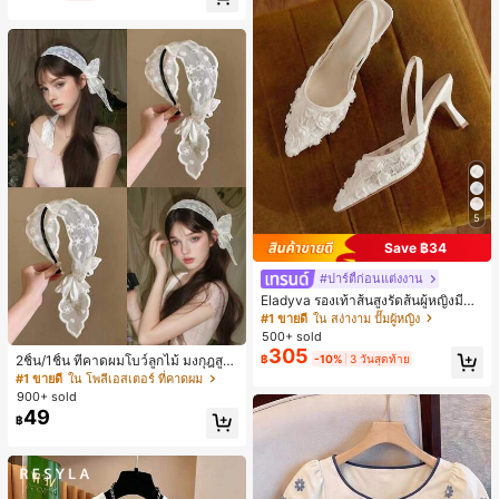
5
Save ฿34
#ปาร์ตี้ก่อนแต่งงาน
Eladyva รองเท้าส้นสูงรัดส้นผู้หญิงมีดอ
กไม้ประดับตาข่ายเสริมและสามารถสว
#1 ขายดี
ใน สง่างาม ปั๊มผู้หญิง
มได้สองแบบ ส้นสูง 7 ซม. รูปแบบโรมัน
500+ sold
หรูหรา ส้นเข็ม ลุคเทพนิยาย
305
฿
-10%
3 วันสุดท้าย
2ชิ้น/1ชิ้น ที่คาดผมโบว์ลูกไม้ มงกุฎสูง
แถบกว้าง สีดำ สีขาว สำหรับใส่ประจำ
#1 ขายดี
ใน โพลีเอสเตอร์ ที่คาดผม
วัน กิ๊บติดผม ยางรัดผม (ลายปักดอกไม้
900+ sold
จัดวางแบบสุ่ม)
49
฿