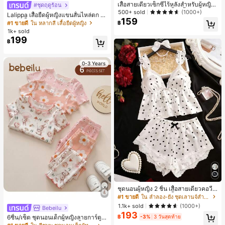
เสื้อสายเดี่ยวเซ็กซี่ไร้หลังสำหรับผู้หญิง
#ชุดฤดูร้อน
พร้อมบราแบบมีฟองน้ำ, เสื้อกล้ามแขน
500+ sold
(1000+)
Lalippa เสื้อยืดผู้หญิงแขนสั้นไหล่ตก ค
กุด, เสื้อลำลองสีดำสำหรับฤดูร้อน
159
อวีปกเสื้อ ลายพิมพ์ดิจิทัลลายทาง สไตล์
#1 ขายดี
ใน หลากสี เสื้อยืดผู้หญิง
฿
สปอร์ตแฟชั่นมินิมอล ของขวัญสำหรับเ
1k+ sold
พื่อน
199
฿
0-3 Years
ชุดนอนผู้หญิง 2 ชิ้น เสื้อสายเดี่ยวคอวีลู
กไม้ พร้อมกางเกงขาสั้นแต่งลูกไม้ แต่ง
#1 ขายดี
ใน ลำลอง-ยัง ชุดเลานจ์สำหรับผู้หญิง
โบว์ที่เอว ชุดลำลองผู้หญิงนุ่มสบายน่ารั
1.1k+ sold
(1000+)
Bebeilu
ก สไตล์เอสเธติก
193
฿
-3%
3 วันสุดท้าย
6ชิ้น/เซ็ต ชุดนอนเด็กผู้หญิงลายการ์ตูน
หมีและดอกไม้ คอกลม แขนสั้น กางเกง