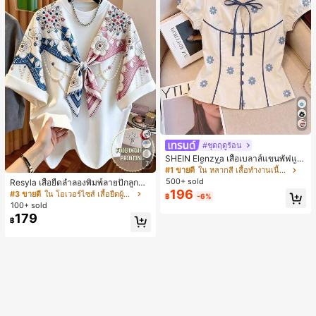
#ชุดฤดูร้อน
SHEIN Elenzya เสื้อเบลาส์แขนพัฟแต่
7
งระบายสีพื้นสีน้ำเงินสำหรับผู้หญิง, เสื้อ
#1 ขายดี
ใน หลากสี เสื้อทำงานเนื้อผ้านุ่ม
ครอปเข้ารูปผูกโบว์คอวีตัดกันสำหรับฤ
500+ sold
Resyla เสื้อยืดลำลองพิมพ์ลายปักลูกปัด
ดูร้อน
196
รูปโบว์ขนาดใหญ่สำหรับผู้หญิง
#3 ขายดี
ใน โอเวอร์ไซส์ เสื้อยืดผู้หญิง
฿
-6%
100+ sold
179
฿