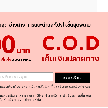
APP
ติดตามเลย
ลงทะเบียน
คุณยอมรับ
นโยบายความเป็นส่วนตัว & คุกกี้
และ
ข้อตกลงและเงื่อนไข
ของ
ติดตาม
้อเสนอพิเศษและข่าวสาร SHEIN ผ่านอีเมล ฉันรับทราบเกี่ยวกับ
IN สำหรับการยกเลิกการสมัคร
ติดตามเลย