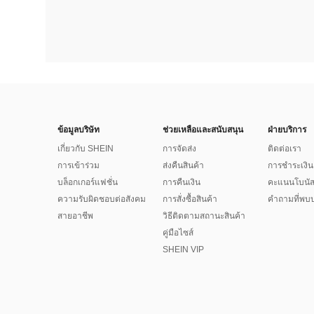
ข้อมูลบริษัท
ช่วยเหลือและสนับสนุน
ฝ่ายบริการ
เกี่ยวกับ SHEIN
การจัดส่ง
ติดต่อเรา
การเข้าร่วม
ส่งคืนสินค้า
การชำระเงิน
บล็อกเกอร์แฟชั่น
การคืนเงิน
คะแนนโบนั
ความรับผิดชอบต่อสังคม
การสั่งซื้อสินค้า
คำถามที่พบบ
สายอาชีพ
วิธีติดตามสถานะสินค้า
คู่มือไซส์
SHEIN VIP