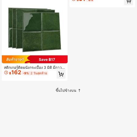
สติกเกอร์ติดกระเบื้อง สไตล์แมนดาลาส
ร้างสรรค์แบบมีกาวในตัว, สติกเกอร์ติด
ผนังทรงสี่เหลี่ยมแบบถอดได้กันน้ำมีกา
วในตัว, เหมาะสำหรับห้องครัว, ห้องน้ำ,
ห้องนั่งเล่น
Save ฿17
สติกเกอร์ติดผนังกระเบื้อง 3 มิติ มีกาวใ
162
นตัว, สติ๊กเกอร์ติดผนังแบบถอดได้, กัน
฿
-9%
2 วันสุดท้าย
น้ำ กันน้ำมัน กันความชื้น, ไม่ต้องเจาะ,
วัสดุ PET ทนความร้อน
ขึ้นไปข้างบน