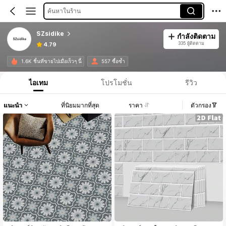
ค้นหาในร้าน
SZsidike
กำลังติดตาม
335 ผู้ติดตาม
4.79
1.6K ชิ้นที่ขายไปเมื่อเร็วๆ นี้
557 ซื้อซ้ำ
ไอเทม
โปรโมชั่น
รีวิว
แนะนำ
ที่นิยมมากที่สุด
ราคา
ตัวกรอง