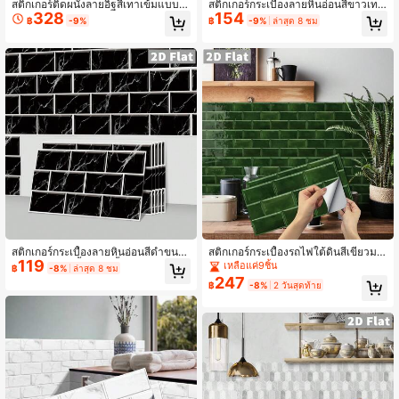
สติกเกอร์ติดผนังลายอิฐสีเทาเข้มแบบตั
สติกเกอร์กระเบื้องลายหินอ่อนสีขาวเทา
328
154
ดได้ DIY แบบลอกติดเอง สำหรับตกแต่
แบบมินิมอล 30*15 ซม. สติกเกอร์ติดผ
฿
-9%
฿
-9%
ล่าสุด 8 ชม
งห้องนั่งเล่นและเตาผิง
นังแบบ 2D ผิวมันวาวคริสตัล กาวในตัว
ลายซับเวย์ กันน้ำ ทำความสะอาดง่าย
สำหรับผนังกันกระเด็นในครัวและห้อง
น้ำสไตล์โมเดิร์น
สติกเกอร์กระเบื้องลายหินอ่อนสีดำขนา
สติกเกอร์กระเบื้องรถไฟใต้ดินสีเขียวมะ
119
ด 11.81*5.91 นิ้ว, กระเบื้องติดผนังคริส
กอกวินเทจ 30x15 ซม. ถอดออกได้ กา
เหลือแค่9ชิ้น
฿
-8%
ล่าสุด 8 ชม
ตัล 2D แบบติดเอง, วอลล์เปเปอร์กันน้ำ
วในตัว กันน้ำ ตกแต่งผนัง เหมาะสำหรั
247
฿
-8%
2 วันสุดท้าย
กันกระเด็นแบบลอกและติด, เหมาะสำห
บผนังครัว ตู้ห้องน้ำ ตกแต่งบ้านเช่า
รับการตกแต่งห้องครัวและห้องน้ำ