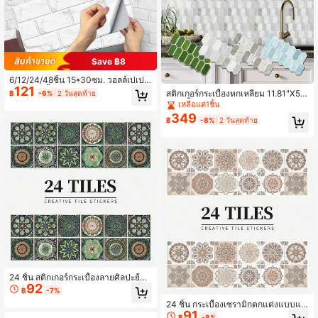
Save ฿8
6/12/24/48ชิ้น 15*30ซม. วอลล์เปเปอ
121
ร์ลายกระเบื้องเซรามิก ลายหินสีขาวสไ
สติกเกอร์กระเบื้องหกเหลี่ยม 11.81"X5.9
฿
-6%
2 วันสุดท้าย
ตล์เรโทรคลาสสิก แบบลอกแล้วติดได้,
1", 6 ชิ้น หนา 0.45 มม. สามารถถอดออ
เหลือแค่1ชิ้น
ของตกแต่งผนังไวนิล, ของตกแต่งผนังบ้
กได้ กันน้ำ สำหรับผนังห้องครัว ห้องน้ำ
349
าน, ห้องนั่งเล่น, กันน้ำสำหรับห้องน้ำ, แ
฿
-8%
2 วันสุดท้าย
ผ่นรองกันกระเด็นสำหรับห้องครัว
24 ชิ้น สติกเกอร์กระเบื้องลายศิลปะย้อน
92
ยุค, สติกเกอร์ติดผนัง 3 มิติ มีกาวในตัว
฿
-7%
วอลล์เปเปอร์แบบลอกและติด ภาพจิตร
24 ชิ้น กระเบื้องเซรามิกตกแต่งแบบแข
กรรมฝาผนังกันน้ำสำหรับตกแต่งห้องนั่ง
91
วน, สติกเกอร์ติดผนังลายดอกไม้ศิลปะ,
เล่น ห้องน้ำ
฿
-8%