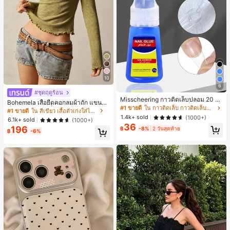
10
6
#ชุดฤดูร้อน
Misscheering กาวติดเล็บปลอม 20 กรั
Bohemela เสื้อยืดคอกลมผ้าถัก แขนยา
ม แรงยึดสูง เจลสติกเกอร์เล็บนุ่ม แห้งเร็
#1 ขายดี
ใน กาวติดเล็บ กาวติดเล็บและสารยึดติด
ว สีเรียบ ใช้งานทั่วไป สำหรับผู้หญิง
#1 ขายดี
ใน สีเขียว เสื้อตัวเก่งใส่ได้ทุกวัน
ว เหมาะสำหรับผู้เริ่มต้นทำเล็บ ติดทนน
1.4k+ sold
(1000+)
6.1k+ sold
(1000+)
าน
36
196
฿
-8%
2 วันสุดท้าย
฿
-6%