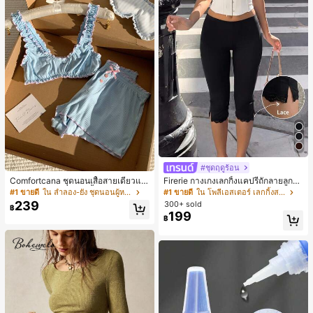
#ชุดฤดูร้อน
Comfortcana ชุดนอนเสื้อสายเดี่ยวแต่
Firerie กางเกงเลกกิ้งแคปรีถักลายลูกไม้
งระบายและกางเกงขาสั้นสำหรับผู้หญิง
สีดำหรูหราสำหรับผู้หญิง อเนกประสงค์
#1 ขายดี
ใน ลำลอง-ยัง ชุดนอนผู้หญิง
#1 ขายดี
ใน โพลีเอสเตอร์ เลกกิ้งสตรี
สำหรับกีฬา แฟชั่น ชายหาด เทศกาลด
239
300+ sold
฿
นตรี ฤดูร้อนแบบสบายๆ
199
฿