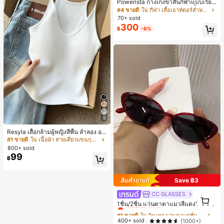
Powerista กางเกงขาสั้นกีฬาแบบเรียบ
ง่าย สไตล์วันทุกวัน กางเกงขาสั้นสบาย
#4 ขายดี
ใน กีฬา เสื้อเอาท์ดอร์สำหรับผู้หญิง&กางเกงกลางแจ้ง
พร้อมเสวตเตอร์
70+ sold
300
฿
-6%
5
Resyla เสื้อกล้ามผู้หญิงสีพื้น ลำลอง อเ
นกประสงค์ เหมาะสำหรับใส่ซ้อนหรือใส่
#1 ขายดี
ใน เนื้อผ้า สายเดี่ยวแขนกุดสีสดใส
เดี่ยว
800+ sold
99
฿
Save ฿3
CC GLASSES
#1 ขายดี
ใน วินเทจ แว่นตาแฟชั่นผู้หญิง
1
เกือบหมดแล้ว!
1ชิ้น/2ชิ้น แว่นตาตาแมวสีแดงวินเทจ
1
สำหรับสาวฮอต - ดีไซน์กรอบมินิมอล เ
#1 ขายดี
#1 ขายดี
ใน วินเทจ แว่นตาแฟชั่นผู้หญิง
ใน วินเทจ แว่นตาแฟชั่นผู้หญิง
หมาะสำหรับชายหาดในฤดูร้อน
เกือบหมดแล้ว!
เกือบหมดแล้ว!
400+ sold
(1000+)