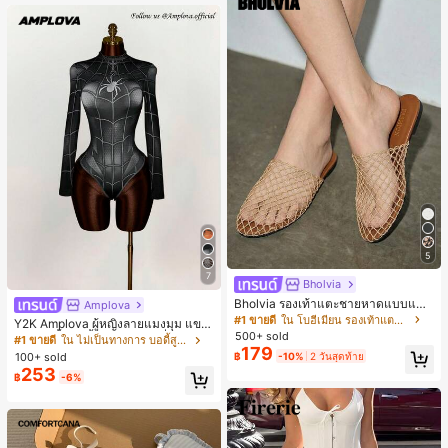
5
7
Bholvia
Bholvia รองเท้าแตะชายหาดแบบแบน
Amplova
สบาย ๆ ลายฉลุมาใหม่สำหรับผู้หญิง
#1 ขายดี
ใน โบฮีเมียน รองเท้าแตะผู้หญิง
Y2K Amplova ผู้หญิงลายแมงมุม แขน
500+ sold
ยาว คอตั้ง บอดี้สูท, สไตล์แฟชั่นดาร์ก
#1 ขายดี
ใน ไม่เป็นทางการ บอดี้สูทผู้หญิง
179
บอดี้สูทผู้หญิง บอดี้สูทฮาโลวีน บอดี้สูท
100+ sold
฿
-10%
2 วันสุดท้าย
ลายใยแมงมุม
253
฿
-6%