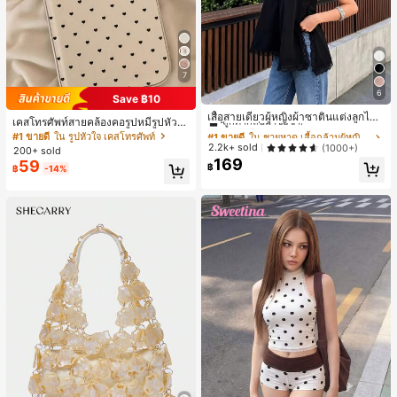
7
6
Save ฿10
#1 ขายดี
ใน ชายหาด เสื้อกล้ามผู้หญิง & Camis
ลูกค้ากลับมาซื้อซ้ำ!
เสื้อสายเดี่ยวผู้หญิงผ้าซาตินแต่งลูกไม้
เคสโทรศัพท์สายคล้องคอรูปหมีรูปหัวใจ
- เสื้อสายเดี่ยวฤดูร้อนสีขากีมีรอยผ่าด้า
#1 ขายดี
#1 ขายดี
ใน ชายหาด เสื้อกล้ามผู้หญิง & Camis
ใน ชายหาด เสื้อกล้ามผู้หญิง & Camis
สำหรับ 17 Pro Max สไตล์มินิมอลเกาห
#1 ขายดี
ใน รูปหัวใจ เคสโทรศัพท์
นข้างที่น่าดึงดูด ลำลองสีดำ สำหรับเธอ
ลีสำหรับผู้หญิง ใช้ได้กับ 16/15/14 Pro
ลูกค้ากลับมาซื้อซ้ำ!
ลูกค้ากลับมาซื้อซ้ำ!
2.2k+ sold
(1000+)
200+ sold
เคสแข็งกันกระแทกแบบเต็มตัว
169
#1 ขายดี
ใน ชายหาด เสื้อกล้ามผู้หญิง & Camis
59
฿
฿
-14%
ลูกค้ากลับมาซื้อซ้ำ!