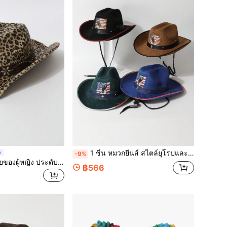
1 ชิ้น หมวกยีนส์ สไตล์ยุโรปและอเมริกันใหม่ที่ทันสมัยพร้อมตกแต่งเข็มขัดพิมพ์, หมวกกันแดดวัสดุหนังกลับคุณภาพสูงรูปทรงวินเทจตะวันตก ระบายอากาศได้, หมวกปีกกว้างปรับได้ด้วยเชือกที่ทันสมัยและน่าสนใจ, เหมาะสำหรับงานปาร์ตี้, งานธีมตะวันตก, การรวมตัว, การแสดงบทบาท, พิธีรับปริญญา, งานปาร์ตี้ชุด, วันหยุด, งานฉลองวันเกิด, เทศกาลดนตรี, การเดินทาง, การเดินป่า
-9%
1 ชิ้น หมวกคาวบอยของผู้หญิง ประดับลายเสือดาว พื้นหนังเทียม หมวกแจ๊สที่มีความแฟชั่นและอเนกประสงค์ เหมาะสำหรับการแต่งตัวประจำวัน งานตะวันตก งานปาร์ตี้ คอนเสิร์ต ร้านเลานจ์ ฤดูใบไม้ผลิ/ใบไม้ร่วง
฿566