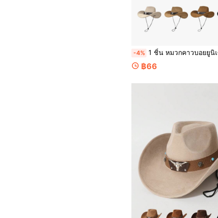
1 ชิ้น หมวกคาวบอยยูนิเซ็กซ์ ผ้าสแูด เทียม ตกแต่งด้วยหนัง สไตล์วินเทจไซเบอร์พังก์ โบฮีเมียน ปรับขนาดได้ ขอบกว้าง แฟชั่น สำหรับสตรีทสไตล์ ของขวัญสำหรับผู้ชาย เหมาะสำหรับงานปาร์ตี้ กิจกรรมวิถีตะวันตก การรวมตัว คอสเ
-4%
฿66