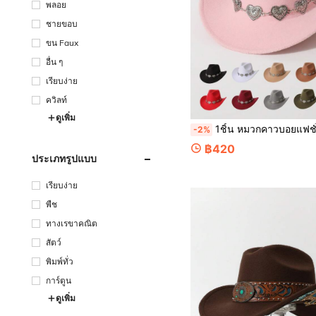
พลอย
ชายขอบ
ขน Faux
อื่น ๆ
เรียบง่าย
ควิลท์
ดูเพิ่ม
1ชิ้น หมวกคาวบอยแฟชั่นประดับโซ่รูปหัวใจสำหรับผู้หญิง, หมวกคาวบอยตะวันตกอเนกประสงค์สไตล์มินิมอล, เหมาะสำหรับกิจกรรมกลางแจ้ง, กันลม, บังแดด, การแสดงกลางแจ้งแฟ
-2%
฿420
ประเภทรูปแบบ
เรียบง่าย
พืช
ทางเรขาคณิต
สัตว์
พิมพ์ทั่ว
การ์ตูน
ดูเพิ่ม