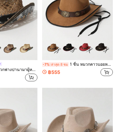
1 ชิ้น หมวกคาวบอยหนังวัวแฟชั่นยูนิเซ็กซ์ ระบายอากาศได้ เจาะรู รูปทรงวินเทจตะวันตก วัสดุหนังกลับคุณภาพสูง กันลม เชือกปรับได้ หมวกกันแดดแฟชั่นส่วนตัว เท่ แปลกใหม่ น่าสนใจ ปีกกว้าง เหมาะสำหรับงานปาร์ตี้ งานธีมตะวันตก การรวมตัว การแสดงบทบาท พิธีรับปริญญา งานปาร์ตี้ชุด เทศกาล งานฉลองวันเกิด เทศกาลดนตรี การเดินทาง การเดินป่า
-7%
ล่าสุด 8 ชม
หนังวัวและแพตช์ งานแฮนด์เมดถัก สำหรับฤดูใบไม้ผลิ/ฤดูร้อน สไตล์เฟโดราตะวันตกแบบยุโรปและอเมริกัน หมวกกันแดดแฟชั่นอเนกประสงค์ หมวกขี่ม้า เหมาะสำหรับใส่ประจำวัน เที่ยวชายหาด ไปต่างประเทศ งานธีมคาวบอย เทศกาลดนตรี และฟุตบอลโลก
฿555