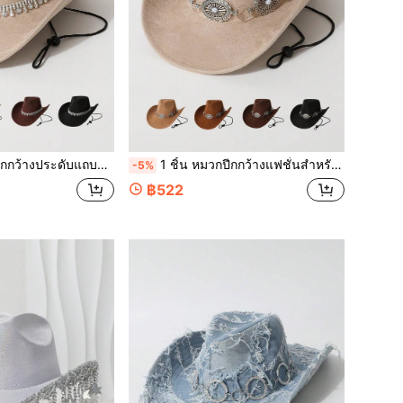
หมาะสำหรับสวมใส่ในชีวิตประจำวัน, งานปาร์ตี้, กิจกรรมธีมตะวันตก, การสังสรรค์, คอสเพลย์, พิธีสำเร็จการศึกษา, งานเลี้ยงสวมหน้ากาก, วันหยุด, งานเลี้ยงวันเกิด, คอนเสิร์ต
1 ชิ้น หมวกปีกกว้างแฟชั่นสำหรับผู้หญิง ตกแต่งโซ่ คุณภาพสูง สไตล์คาวบอยตะวันตกแบบยุโรปและอเมริกา หมวกแจ๊สอเนกประสงค์มินิมอล เหมาะสำหรับใส่ในชีวิตประจำวัน, ปาร์ตี้, งานอีเวนต์ธีมตะวันตก, คอสเพลย์, เทศกาลดนตรี, ชายหาด, ท่องเที่ยว
-5%
฿522