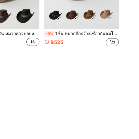
สูงสำหรับผู้หญิง, สไตล์ตะวันตกใหม่ทันสมัย, หมวกแจ๊ส ยูนิเซกส์, เหมาะสำหรับสวมใส่ในชีวิตประจำวัน, งานอีเวนต์ธีมตะวันตก, ปาร์ตี้, เทศกาล, เทศกาลดนตรี, ฤดูร้อน, ชายหาด, วันหยุด, การเดินทาง
1ชิ้น หมวกปีกกว้างเชือกกันลมโซ่เซอร์โคเนียสำหรับผู้หญิง สไตล์ยุโรปและอเมริกัน หมวกคาวบอยตะวันตก หมวกแจ๊สแฟชั่นมินิมอลอเนกประสงค์ เหมาะสำหรับสวมใส่ประจำวัน งานปาร์ตี้ งานธีมตะวันตก การรวมตัว คอสเพลย์ พิธีรับปริญญา งานเต้นรำหน้ากาก เทศกาล งานฉลองวันเกิด คอนเสิร์ต
-9%
฿525