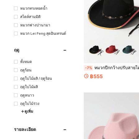
หมวกทรงหยดน้ำ
สไตล์สามมิติ
หมวกฟางปานามา
หมวก Lei Feng สุดอินเทรนด์
ฤดู
ทั้งหมด
หมวกปีกกว้างปรับสายได้ 1 ชิ้น ยูนิเซ็กซ์ แฟชั่นใหม่ แต่งหมุด เจาะรู ระบายอากาศได้ ผ้าเดนิม ทรงคาวบอยวินเทจ วัสดุหนังกลับเกรดพรีเมียม กันลม เหมาะสำหรับปาร์ตี้ งานธีมคาวบอย งานสังสรรค์ คอสเพลย์ พิธีรับปริญญา 
-7%
ฤดูร้อน
฿555
ฤดูใบไม้ผลิ / ฤดูร้อน
ฤดูใบไม้ผลิ
ฤดูหนาว
ฤดูใบไม้ร่วง
ดูเพิ่ม
รายละเอียด