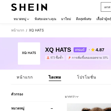
เด็กโ
Use up 
หมวดหมู่
พิเศษเฉพาะคุณ
มาใหม่
ดีลสุดพิเศษ
เสื้อผ้าผู้ห
หน้าแรก
XQ HATS
/
XQ HATS
4.87
973 ซื้อซ้ำ
การเพิ่มขึ้นของยอดขาย 10%
หน้าแรก
ไอเทม
โปรโมชั่น
ตัวกรอง
มากกว่า
หมวดหมู่