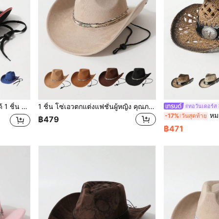
ปาร์ตี้แฟนซี เทศกาล ฉลองวันเกิด เทศกาลดนตรี และใส่เดินทางเดินป่า
1 ชิ้น โซ่เอวตกแต่งแฟชั่นผู้หญิง คุณภาพสูง สไตล์คาวบอย ยุโรปและอเมริกันตะวันตก หมวกเฟโดราแฟชั่นมินิมอล ยูนิเซ็กซ์ เหมาะสำหรับใส่ประจำวัน งานปาร์ตี้ งานธีมตะวันตก งานรวมตัว คอสเพลย์ พิธีรับปริญญา งานเต้นรำหน้ากาก เทศกาล งานฉลองวันเกิด เทศกาลดนตรี การเดินป่า
#ทอวันเดอร์ส
หมวกฟางปานามาผู้หญิง 1 ชิ้น แต่งขอบด้วย
-17%
วันสุดท้าย
฿479
฿471