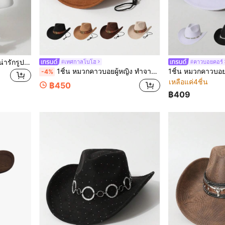
1 ชิ้น หมวกบีนนี่ถักมือรูปหูหมีน่ารักรูปแมงกะพรุนสำหรับผู้หญิง, ฤดูใบไม้ร่วง/ฤดูหนาว ใหม่ พังก์หวาน Y2K นุ่มหนาอบอุ่น ป้องกันหู หมวกถัก, แฟชั่นหลากสีสันหลากหลาย, ฤดูร้อน, ชายหาด, วันหยุด, ท่องเที่ยว
#เทศกาลโบโฮ
#คาวบอยคอร์
1ชิ้น หมวกคาวบอยผู้หญิง ทำจากหนังวัวและกำมะหยี่ สไตล์ตะวันตก แฟชั่นมินิมอลยูนิเซ็กซ์ หมวกแจ๊ส เหมาะสำหรับสวมใส่ประจำวัน งานปาร์ตี้ งานเทศกาลธีมตะวันตก คอสเพลย์ เทศกาลดนตรี
-4%
เหลือแค่4ชิ้น
฿450
฿409