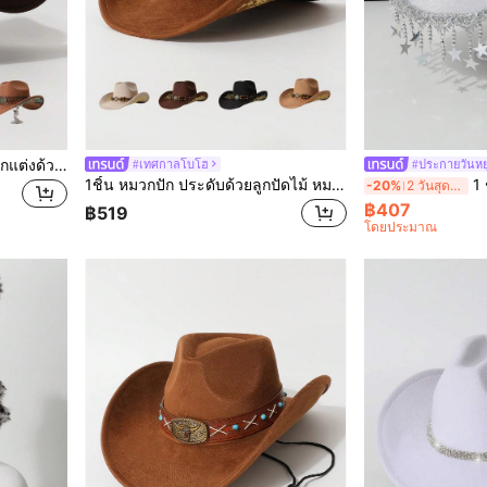
1ชิ้น หมวกแฟชั่นผู้หญิงใหม่ ตกแต่งด้วยหมุดและปักขอบ, สไตล์คาวบอยตะวันตกยุโรปและอเมริกา, แจ๊ส, เหมาะสำหรับงานปาร์ตี้, งานธีมตะวันตก, การรวมตัว, คอสเพลย์, พิธีรับปริญญา, งานมาสเคอเรด, วันหยุด, การเฉลิมฉลองวันเกิด, เทศกาลดนตรี, การเดินทางและการเดินป่า, งานกีฬา
#เทศกาลโบโฮ
#ประกายวันหย
1ชิ้น หมวกปัก ประดับด้วยลูกปัดไม้ หมวกคาวบอยแบบมินิมอล ใช้ได้หลากหลาย สำหรับสวมใส่ประจำวัน งานวันเกิด งานสังสรรค์ งานธีมตะวันตก เทศกาลดนตรี
1 ชิ้น หมวกแจ
-20%
2 วันสุดท้าย
฿407
฿519
โดยประมาณ