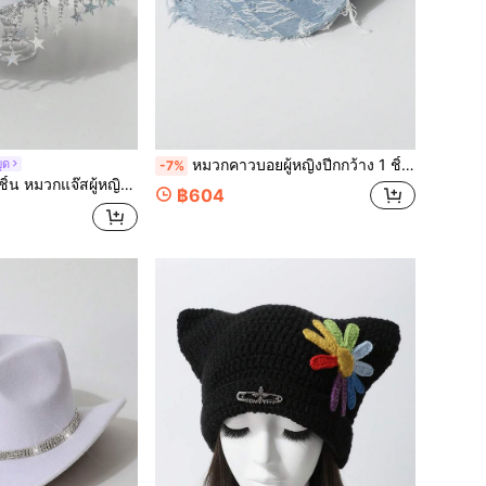
หมวกคาวบอยผู้หญิงปีกกว้าง 1 ชิ้น แต่งพลอยเทียมทรงวงกลม สไตล์ยุโรปและอเมริกัน หมวกคาวบอยแฟชั่นมินิมอลอเนกประสงค์ เหมาะสำหรับใส่ประจำวัน ปาร์ตี้ งานธีมตะวันตก งานสังสรรค์ คอสเพลย์ พิธีรับปริญญา งานเต้นรำสวมหน้ากาก เทศกาล ฉลองวันเกิด และคอนเสิร์ต
ุด
-7%
๊สผู้หญิง ลูกปัดห้าแฉก มีพู่ พร้อมจี้กระพรวน, หมวกคาวบอย เหมาะสำหรับงานปาร์ตี้ งานแต่งงาน การแสดงเวที ใส่ได้ตลอดปี
฿604