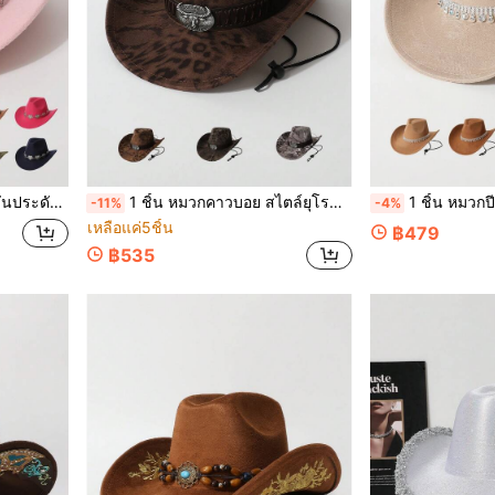
ชั่น, ปาร์ตี้, สไตล์มินิมอลอเนกประสงค์สำหรับทุกเพศ
1 ชิ้น หมวกคาวบอย สไตล์ยุโรปและอเมริกัน สำหรับผู้หญิง ลายเสือดาวเทียม หนังวัว เข็มขัดแฟชั่นส่วนตัว วินเทจ กันลม เชือก ปีกกว้าง หมวกแจ๊ส สไตล์มินิมอลที่หลากหลาย เหมาะสำหรับสวมใส่ประจำวัน งานปาร์ตี้ งานธีมตะวันตก การรวมตัว คอสเพลย์ พิธีรับปริญญา งานมาสเคอเรด เทศกาล งานฉลองวันเกิด คอนเสิร์ต
1 ชิ้น หมวกปีกกว้างประดับแถบหมวก พลอยเทียม กันลมคุณภาพสูงสำหรับผู้หญิง, สไตล์คาวเกิร์ลตะวันตก, Fedora มินิมอลแฟชั่น, เ
-11%
-4%
เหลือแค่5ชิ้น
฿479
฿535