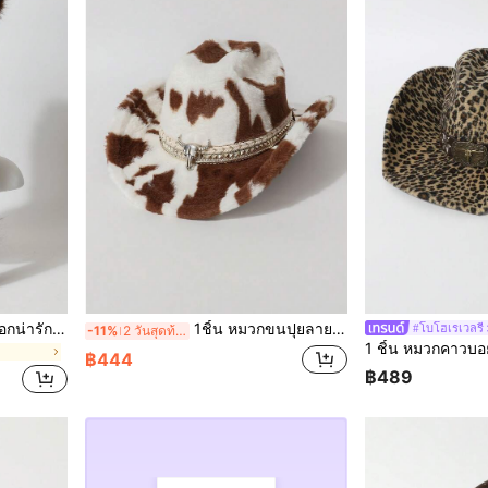
1 ชิ้น หมวกบีนนี่ผ้าพลัฌหูจิ้งจอกน่ารักทำจากขนสัตว์เทียมสไตล์อนิเมะที่ไม่เหมือนใครสำหรับผู้หญิงฤดูใบไม้ร่วง/ฤดูหนาว, หมวกกันลมให้ความอบอุ่น
1ชิ้น หมวกขนปุยลายวัวพิมพ์ลายหนังเทียม ยูนิเซกส์, แฟชั่นขนเฟอร์เทียมฤดูใบไม้ร่วง/ฤดูหนาว หมวกคาวบอยตะวันตกเรียบง่ายอเนกประสงค์ใหม่, เหมาะสำหรับสวมใส่ในชีวิตประจำวัน, ปาร์ตี้, กิจกรรมธีมตะวันตก, งานสังสรรค์, คอสเพลย์, พิธีสำเร็จการศึกษา, งานเลี้ยงสวมหน้ากาก, เทศกาล, งานเลี้ยงวันเกิด, คอนเสิร์ต (เข็มขัดหัววัวถอดออกได้)
#โบโฮเรเวลรี
-11%
2 วันสุดท้าย
฿444
฿489