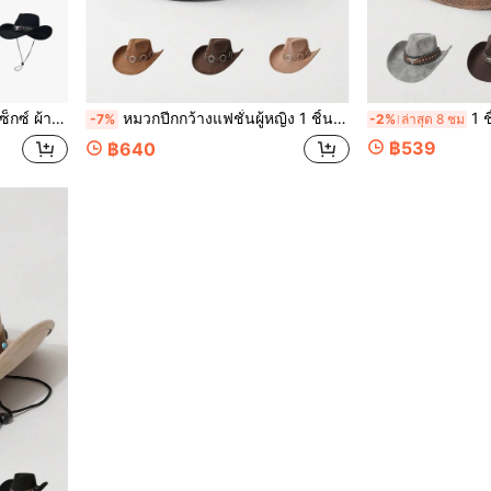
พลย์ รับปริญญา งานแสดงหน้ากาก งานเทศกาล วันเกิด เทศกาลดนตรี การเดินป่า
หมวกปีกกว้างแฟชั่นผู้หญิง 1 ชิ้น ลายดาวประดับไรน์สโตนพร้อมโซ่กลม ผ้าเดนิม ทรงวินเทจสไตล์เวสเทิร์น วัสดุหนังกลับเกรดพรีเมียม ดีไซน์เท่เก๋ไม่ซ้ำใคร เหมาะสำหรับปาร์ตี้ งานธีมเวสเทิร์น งานสังสรรค์ คอสเพลย์ พิธีรับปริญญา งานมาสเคอเรด เทศกาล งานฉลองวันเกิด คอนเสิร์ตดนตรี ท่องเที่ยว และเดินป่า
1 ชิ้น หมวกคาวบอยหนัง PU คุณภาพ
-7%
-2%
ล่าสุด 8 ชม
฿539
฿640