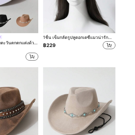
1ชิ้น เข็มกลัดรูปหูดอกเดซี่แมวน่ารักทำมือ หมวกถักแฟชั่น, หมวกไหมพรมกันหนาวฤดูใบไม้ร่วง/ฤดูหนาว, หมวกเครื่องแต่งกาย, ฤดูร้อน, ชายหาด, วันหยุด, ท่องเที่ยว
1ชิ้น หมวกคาวบอยตะวันตกตกแต่งด้วยเพชรพลอย เหมาะสำหรับงานอีเวนต์ธีมคาวบอย งานเทศกาล งานวันเกิด การแต่งกายแฟนซี กิจกรรมกลางแจ้ง การสวมใส่ประจำวัน
฿229