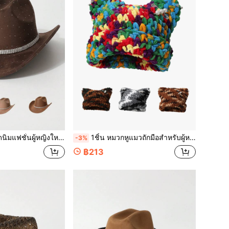
นส่วนตัวเท่แปลกใหม่น่าสนใจ, เหมาะสำหรับงานปาร์ตี้, งานธีมตะวันตก, การรวมตัว, การแสดงบทบาท, พิธีจบการศึกษา, งานปาร์ตี้ชุด, เทศกาล, งานฉลองวันเกิด, เทศกาลดนตรี, การเดินทาง, การเดินป่า
1ชิ้น หมวกหูแมวถักมือสำหรับผู้หญิง หมวกบีนนี่สีบล็อกหนา พร้อมเข็มกลัดมุกและ พลอยเทียม ที่ถอดได้ แฟชั่นอเนกประสงค์สำหรับฤดูใบไม้ร่วงและฤดูหนาว
-3%
฿213