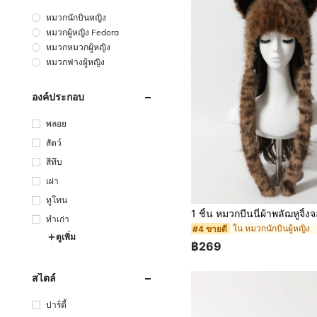
หมวกนักบินหญิง
หมวกผู้หญิง Fedora
หมวกหมวกผู้หญิง
หมวกฟางผู้หญิง
องค์ประกอบ
พลอย
สัตว์
สีทึบ
เผ่า
ทูโทน
ทำเก่า
ใน หมวกนักบินผู้หญิง
#4 ขายดี
ดูเพิ่ม
฿269
สไตล์
ปาร์ตี้