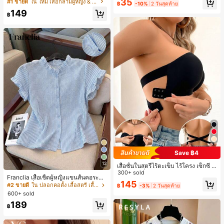
ายแพตช์เวิร์ก แขนกุด คอกลม ติดกระดุ
#1 ขายดี
ใน โบโฮ ต่างหูผู้หญิง
35
#1 ขายดี
ใน ใหม่ เสื้อกล้ามผู้หญิง & Camis
ดินทาง งานแต่งงาน ปาร์ตี้ วันเกิด ของ
฿
-10%
2 วันสุดท้าย
ม
ลูกค้ากลับมาซื้อซ้ำ!
ขวัญคริสต์มาส 2026
149
฿
Save ฿4
12
เสื้อชั้นในสตรีไร้ตะเข็บ ไร้โครง เซ็กซี่ ด้
านข้างไม่ลื่น แผ่นรองถอดได้ ลายไขว้ห
300+ sold
Franclia เสื้อเชิ้ตผู้หญิงแขนสั้นคอระบา
ลัง ไร้สาย สบายตลอดวัน
145
ยกระดุมเดี่ยวลายทาง
#2 ขายดี
ใน ปลอกคอตั้ง เสื้อสตรี เสื้อเบลาส์ & Tee
฿
-3%
2 วันสุดท้าย
600+ sold
189
฿