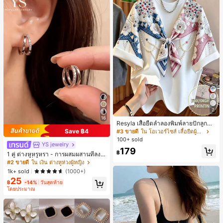
7
16
Resyla เสื้อยืดลำลองพิมพ์ลายปักลูกปัด
รูปโบว์ขนาดใหญ่สำหรับผู้หญิง
Save ฿4
#3 ขายดี
ใน โอเวอร์ไซส์ เสื้อยืดผู้หญิง
100+ sold
YS jewelry
179
฿
1 คู่ ต่างหูหรูหรา - การผสมผสานที่ลงตั
วของแฟชั่นและความซับซ้อน, ดีไซน์ส
#2 ขายดี
ใน เงิน ต่างหูห่วงผู้หญิง
องชั้น, เหมาะสำหรับสุภาพสตรีและนักเ
1k+ sold
(1000+)
รียน, ต่างหูทองแดงฝังไมโคร
25
฿
-14%
วันสุดท้าย
โดยประมาณ