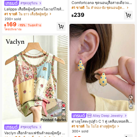
Comfortcana ชุดนอนเสื้อสายเดี่ยวแต่
#ชุดฤดูร้อน
งระบายและกางเกงขาสั้นสำหรับผู้หญิง
#1 ขายดี
ใน ลำลอง-ยัง ชุดนอนผู้หญิง
Lalippa เสื้อยืดผู้หญิงทรงโอเวอร์ไซส์ค
วามยาวกลาง คอกลม ไหล่ตก ลายพิมพ์
239
#1 ขายดี
ใน ยาว เสื้อยืดผู้หญิง
฿
ตัวอักษรและลายทางแนวตั้ง สไตล์แฟชั่
200+ sold
นมินิมอล ของขวัญให้เพื่อน
169
฿
-15%
วันสุดท้าย
โดยประมาณ
Alley Deep Jewelry
#1 ขายดี
ใน โบโฮ ต่างหูผู้หญิง
16
ลูกค้ากลับมาซื้อซ้ำ!
ต่างหูโลหะรูปตัว C 1 คู่ เคลือบหยดสีเห
ลือง ลายจุดสีน้ำเงิน สไตล์ยุโรปและอเม
#1 ขายดี
#1 ขายดี
ใน โบโฮ ต่างหูผู้หญิง
ใน โบโฮ ต่างหูผู้หญิง
#ชุดฤดูร้อน
ริกัน แฟชั่นส่วนตัว หวานและสง่างาม
300+ sold
ลูกค้ากลับมาซื้อซ้ำ!
ลูกค้ากลับมาซื้อซ้ำ!
Vaclyn เสื้อกล้ามแฟชั่นลำลองผู้หญิง ล
สำหรับผู้หญิงและเด็กหญิง สำหรับการเ