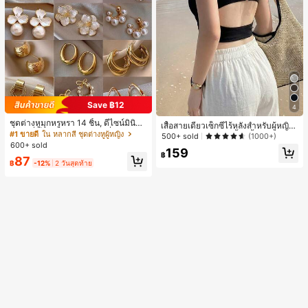
Save ฿12
4
ชุดต่างหูมุกหรูหรา 14 ชิ้น, ดีไซน์มินิมอ
เสื้อสายเดี่ยวเซ็กซี่ไร้หลังสำหรับผู้หญิง
ลใหม่ที่เป็นเอกลักษณ์ ต่างหูที่สง่างาม
#1 ขายดี
ใน หลากสี ชุดต่างหูผู้หญิง
พร้อมบราแบบมีฟองน้ำ, เสื้อกล้ามแขน
500+ sold
(1000+)
สำหรับผู้หญิง, ของขวัญสำหรับเธอ
กุด, เสื้อลำลองสีดำสำหรับฤดูร้อน
600+ sold
159
฿
87
฿
-12%
2 วันสุดท้าย