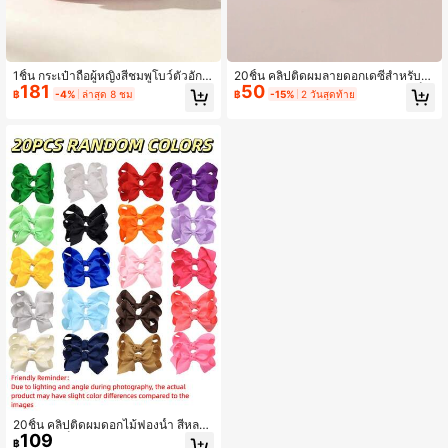
1ชิ้น กระเป๋าถือผู้หญิงสีชมพูโบว์ตัวอักษ
20ชิ้น คลิปติดผมลายดอกเดซีสำหรับเด็
181
50
ร A
กผู้หญิง, คลิปติดผมข้างสีสันสำหรับเด็ก
฿
-4%
ล่าสุด 8 ชม
฿
-15%
2 วันสุดท้าย
20ชิ้น คลิปติดผมดอกไม้ฟองน้ำ สีหลาก
109
สี สำหรับเด็กผู้หญิง
฿