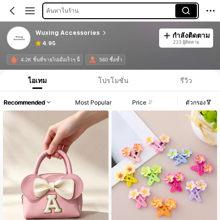
ค้นหาในร้าน
Wuxing Accessories
กำลังติดตาม
223 ผู้ติดตาม
4.95
4.2K ชิ้นที่ขายไปเมื่อเร็วๆ นี้
560 ซื้อซ้ำ
ไอเทม
โปรโมชั่น
รีวิว
Recommended
Most Popular
Price
ตัวกรอง