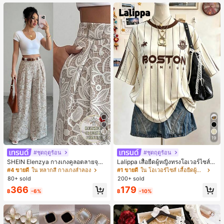
นท์
5
19
#ชุดฤดูร้อน
#ชุดฤดูร้อน
SHEIN Elenzya กางเกงคูลอตลายจุดเ
Lalippa เสื้อยืดผู้หญิงทรงโอเวอร์ไซส์ค
อวสูงแบบใหม่สำหรับฤดูใบไม้ผลิ/ฤดูร้อ
วามยาวกลาง คอกลม ไหล่ตก ลายพิมพ์
#4 ขายดี
ใน หลากสี กางเกงลำลอง
#1 ขายดี
ใน โอเวอร์ไซส์ เสื้อยืดผู้หญิง
น, สไตล์หรูหราเหมาะสำหรับใส่ในชีวิต
ตัวอักษรและลายทางแนวตั้ง สไตล์แฟชั่
80+ sold
200+ sold
ประจำวันและทำงาน, ให้ความรู้สึกวินเ
นมินิมอล ของขวัญให้เพื่อน
366
179
ทจสำหรับฤดูรับปริญญา, เทศกาลดนตร
฿
-6%
฿
-10%
ี, การแข่งม้าดาร์บี้, วันประกาศอิสรภาพ