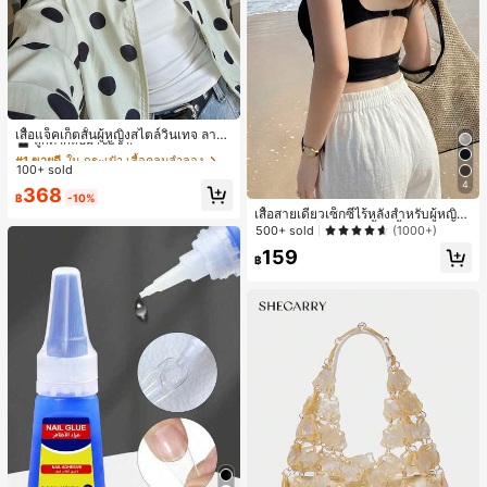
#1 ขายดี
ใน กระเป๋า เสื้อคลุมลำลอง
ลูกค้ากลับมาซื้อซ้ำ!
เสื้อแจ็คเก็ตสั้นผู้หญิงสไตล์วินเทจ ลายจุ
ดขนาดใหญ่ คอตั้ง เอวเข้ารูป แขนพอง
#1 ขายดี
#1 ขายดี
ใน กระเป๋า เสื้อคลุมลำลอง
ใน กระเป๋า เสื้อคลุมลำลอง
ทรงหลวม แฟชั่นอเนกประสงค์ สำหรับใ
100+ sold
ลูกค้ากลับมาซื้อซ้ำ!
ลูกค้ากลับมาซื้อซ้ำ!
ส่ประจำวันและไปเที่ยวพักผ่อน
4
#1 ขายดี
ใน กระเป๋า เสื้อคลุมลำลอง
368
฿
-10%
ลูกค้ากลับมาซื้อซ้ำ!
เสื้อสายเดี่ยวเซ็กซี่ไร้หลังสำหรับผู้หญิง
พร้อมบราแบบมีฟองน้ำ, เสื้อกล้ามแขน
500+ sold
(1000+)
กุด, เสื้อลำลองสีดำสำหรับฤดูร้อน
159
฿