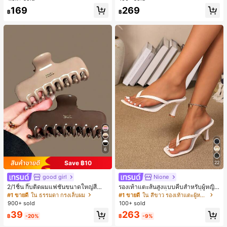
ลูกค้ากลับมาซื้อซ้ำ!
169
269
฿
฿
6
Save ฿10
22
good girl
Nione
2/1ชิ้น กิ๊บติดผมแฟชั่นขนาดใหญ่สีน้ำ
รองเท้าแตะส้นสูงแบบคีบสำหรับผู้หญิง
ตาลชานมสำหรับผู้หญิง เหมาะสำหรับก
สไตล์คลาสสิก สีบล็อก สไตล์แฟรี่ฤดูร้อ
#1 ขายดี
ใน ธรรมดา กรงเล็บผม
#1 ขายดี
ใน สีขาว รองเท้าแตะผู้หญิง
ารอาบน้ำ ล้างหน้า และจัดแต่งทรงผม
น ส้นเข็ม รองเท้าแตะแบบคีบ รองเท้าแ
900+ sold
100+ sold
ตะชายหาดแฟชั่นสายไขว้ รองเท้าผู้ห
39
263
ญิง สำหรับออฟฟิศ บ้าน กลางแจ้ง ดีไซ
฿
-20%
฿
-9%
น์หัวเหลี่ยม ชิคและหรูหรา สำหรับเดทไ