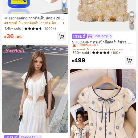
6
Misscheering กาวติดเล็บปลอม 20 กรั
ม แรงยึดสูง เจลสติกเกอร์เล็บนุ่ม แห้งเร็
#1 ขายดี
ใน กาวติดเล็บ กาวติดเล็บและสารยึดติด
ว เหมาะสำหรับผู้เริ่มต้นทำเล็บ ติดทนน
5
1.4k+ sold
(1000+)
าน
36
SheCarry
#1 ขายดี
ใน บรรยากาศฤดูร้อน กระเป๋าหูหิ้วด้านบนผู้หญิง
฿
-8%
เกือบหมดแล้ว!
SHECARRY กระเป๋าถือสตรี, สีขาว, แฟ
ชั่น, สง่างาม, วันหยุด, งานปาร์ตี้
#1 ขายดี
#1 ขายดี
ใน บรรยากาศฤดูร้อน กระเป๋าหูหิ้วด้านบนผู้หญิง
ใน บรรยากาศฤดูร้อน กระเป๋าหูหิ้วด้านบนผู้หญิง
เกือบหมดแล้ว!
เกือบหมดแล้ว!
300+ sold
(100+)
#1 ขายดี
ใน บรรยากาศฤดูร้อน กระเป๋าหูหิ้วด้านบนผู้หญิง
499
฿
เกือบหมดแล้ว!
#ชุดฤดูร้อน