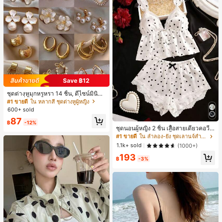
Save ฿12
ชุดต่างหูมุกหรูหรา 14 ชิ้น, ดีไซน์มินิมอ
ลใหม่ที่เป็นเอกลักษณ์ ต่างหูที่สง่างาม
#1 ขายดี
ใน หลากสี ชุดต่างหูผู้หญิง
สำหรับผู้หญิง, ของขวัญสำหรับเธอ
600+ sold
87
฿
-12%
ชุดนอนผู้หญิง 2 ชิ้น เสื้อสายเดี่ยวคอวีลู
กไม้ พร้อมกางเกงขาสั้นแต่งลูกไม้ แต่ง
#1 ขายดี
ใน ลำลอง-ยัง ชุดเลานจ์สำหรับผู้หญิง
โบว์ที่เอว ชุดลำลองผู้หญิงนุ่มสบายน่ารั
1.1k+ sold
(1000+)
ก สไตล์เอสเธติก
193
฿
-3%