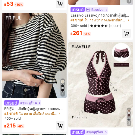
14
53
กาหลีและน่าสนใจ, เข้ากันได้กับ 11/12/
฿
-10%
13/14/15/16 Pro Max Plus, ดีไซน์หรู
Eassivo
หราเหมาะสำหรับทั้งชายและหญิง, ของ
Eassivo Eassivo กางเกงขาสั้นผู้หญิงรั
ขวัญในอุดมคติสำหรับคริสต์มาส, วันว
น 2 ใน 1 ฤดูร้อนที่สบายและกางเกงขา
าเลนไทน์, อีสเตอร์, ฤดูแต่งงานและวันเ
#1 ขายดี
ใน กระเป๋า กางเกงขาสั้นกีฬาผู้หญิง
สั้นพรางแสงแดด
กิดสำหรับแฟนสาว
300+ sold
(1000+)
261
฿
-3%
8
#ชุดฤดูร้อน
FRIFUL เสื้อยืดผู้หญิงลายทางคอกลมแ
ขนสั้นปลายแขนพับ เสื้อยืดกราฟิกฤดูร้
#3 ขายดี
ใน หลวม เสื้อยืดลำลองพื้นฐาน
อน
400+ sold
26
215
฿
-6%
#ชุดฤดูร้อน