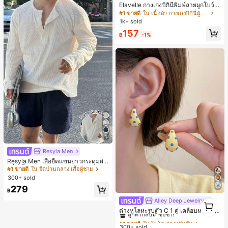
Elavelle กางเกงบิกินี่พิมพ์ลายผูกโบว์เอ
วสูงสำหรับผู้หญิง, ฤดูใบไม้ผลิ/ฤดูร้อน
#1 ขายดี
ใน เนื้อผ้า กางเกงบิกินี่ผู้หญิง
1k+ sold
157
฿
-1%
4
Resyla Men
Resyla Men เสื้อยืดแขนยาวกระดุมผ่า
ครึ่งสีพื้นอเนกประสงค์ลำลองสำหรับผู้ช
#1 ขายดี
ใน ยืดปานกลาง เสื้อผู้ชาย
าย
300+ sold
279
฿
1
Alley Deep Jewelry
#1 ขายดี
ใน โบโฮ ต่างหูผู้หญิง
1
ลูกค้ากลับมาซื้อซ้ำ!
ต่างหูโลหะรูปตัว C 1 คู่ เคลือบหยดสีเห
ลือง ลายจุดสีน้ำเงิน สไตล์ยุโรปและอเม
เกือบหมดแล้ว!
#1 ขายดี
#1 ขายดี
ใน โบโฮ ต่างหูผู้หญิง
ใน โบโฮ ต่างหูผู้หญิง
ริกัน แฟชั่นส่วนตัว หวานและสง่างาม
300+ sold
ลูกค้ากลับมาซื้อซ้ำ!
ลูกค้ากลับมาซื้อซ้ำ!