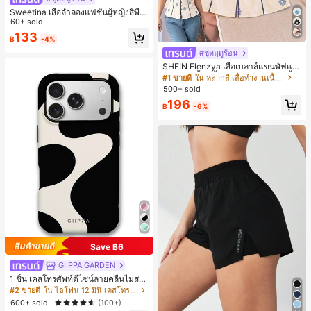
Sweetina เสื้อลำลองแฟชั่นผู้หญิงสีพื้น
แต่งระบายอเนกประสงค์
60+ sold
133
฿
-4%
#ชุดฤดูร้อน
SHEIN Elenzya เสื้อเบลาส์แขนพัฟแต่
งระบายสีพื้นสีน้ำเงินสำหรับผู้หญิง, เสื้อ
#1 ขายดี
ใน หลากสี เสื้อทำงานเนื้อผ้านุ่ม
ครอปเข้ารูปผูกโบว์คอวีตัดกันสำหรับฤ
500+ sold
ดูร้อน
196
฿
-6%
Save ฿6
GIIPPA GARDEN
1 ชิ้น เคสโทรศัพท์ดีไซน์ลายคลื่นไม่สม
มาตรสำหรับ Phone 17 Pro Max, เหม
#2 ขายดี
ใน ไอโฟน 12 มินิ เคสโทรศัพท์แฟชั่น
าะสำหรับ Phone 16 Pro Max, 15 Pro
600+ sold
(100+)
Max, 14 Pro Max, เคสโทรศัพท์สไตล์เ