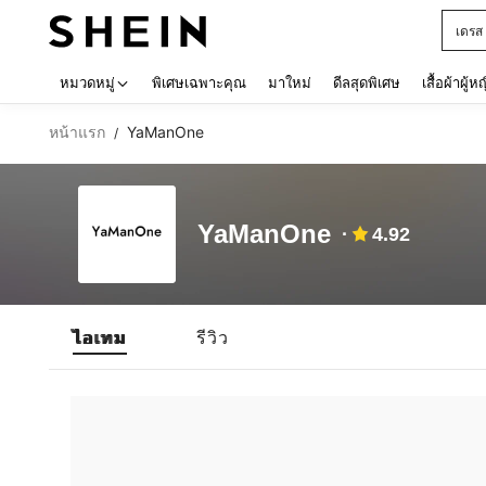
เดรส
Use up 
หมวดหมู่
พิเศษเฉพาะคุณ
มาใหม่
ดีลสุดพิเศษ
เสื้อผ้าผู้ห
หน้าแรก
YaManOne
/
YaManOne
4.92
ไอเทม
รีวิว