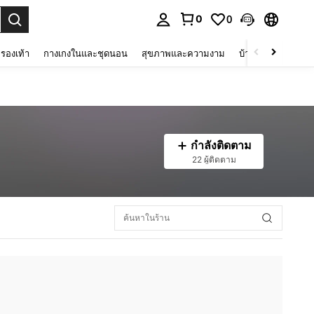
0
0
 select.
รองเท้า
กางเกงในและชุดนอน
สุขภาพและความงาม
บ้านและที่อยู่อาศัย
กำลังติดตาม
22 ผู้ติดตาม