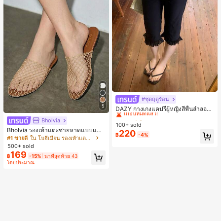
#ชุดฤดูร้อน
#4 ขายดี
ใน K-J Trend Picks กางเกงผู้หญิง
5
เกือบหมดแล้ว!
DAZY กางเกงแคปรีผู้หญิงสีพื้นลำลองช
ายระบายฤดูร้อน
#4 ขายดี
#4 ขายดี
ใน K-J Trend Picks กางเกงผู้หญิง
ใน K-J Trend Picks กางเกงผู้หญิง
Bholvia
100+ sold
เกือบหมดแล้ว!
เกือบหมดแล้ว!
Bholvia รองเท้าแตะชายหาดแบบแบน
220
#4 ขายดี
ใน K-J Trend Picks กางเกงผู้หญิง
฿
-4%
สบาย ๆ ลายฉลุมาใหม่สำหรับผู้หญิง
#1 ขายดี
ใน โบฮีเมียน รองเท้าแตะผู้หญิง
เกือบหมดแล้ว!
500+ sold
169
฿
-15%
นาทีสุดท้าย 43
โดยประมาณ