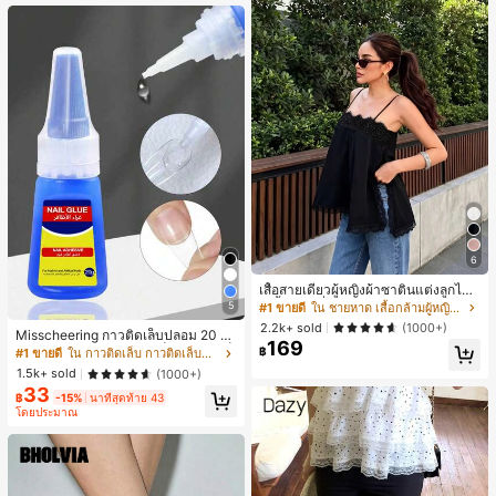
6
เสื้อสายเดี่ยวผู้หญิงผ้าซาตินแต่งลูกไม้
- เสื้อสายเดี่ยวฤดูร้อนสีขากีมีรอยผ่าด้า
5
#1 ขายดี
ใน ชายหาด เสื้อกล้ามผู้หญิง & Camis
นข้างที่น่าดึงดูด ลำลองสีดำ สำหรับเธอ
2.2k+ sold
(1000+)
Misscheering กาวติดเล็บปลอม 20 กรั
169
ม แรงยึดสูง เจลสติกเกอร์เล็บนุ่ม แห้งเร็
฿
#1 ขายดี
ใน กาวติดเล็บ กาวติดเล็บและสารยึดติด
ว เหมาะสำหรับผู้เริ่มต้นทำเล็บ ติดทนน
1.5k+ sold
(1000+)
าน
33
฿
-15%
นาทีสุดท้าย 43
โดยประมาณ