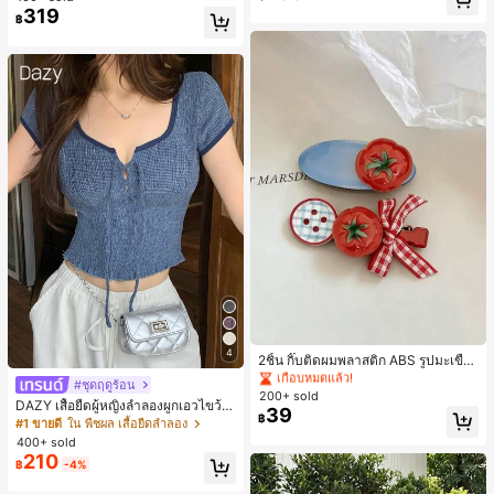
319
เกือบหมดแล้ว!
฿
#1 ขายดี
ใน ผลไม้ เครื่องประดับผมผู้หญิง
เกือบหมดแล้ว!
4
#1 ขายดี
#1 ขายดี
ใน ผลไม้ เครื่องประดับผมผู้หญิง
ใน ผลไม้ เครื่องประดับผมผู้หญิง
2ชิ้น กิ๊บติดผมพลาสติก ABS รูปมะเขือเ
ทศสีแดงน่ารัก สไตล์เกาหลีมินิมอล สำ
เกือบหมดแล้ว!
เกือบหมดแล้ว!
#ชุดฤดูร้อน
หรับติดผมหน้าม้า ใส่ประจำวันและไปโ
200+ sold
#1 ขายดี
ใน ผลไม้ เครื่องประดับผมผู้หญิง
DAZY เสื้อยืดผู้หญิงลำลองผูกเอวไขว้
รงเรียน กิ๊บติดผม
39
เกือบหมดแล้ว!
฿
สำหรับฤดูร้อน
#1 ขายดี
ใน พืชผล เสื้อยืดลำลอง
400+ sold
210
฿
-4%