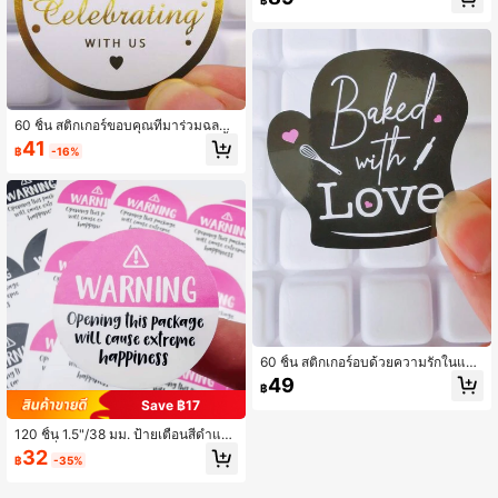
฿
กิจ ไม่มีคาร์บอน 3.74x5.12 นิ้ว (ชุด 5
0) สมุดสั่งซื้อ สมุดเก็บใบเสร็จ สมุดใบแ
จ้งหนี้สำหรับธุรกิจ, อุปกรณ์สำนักงาน, ก
ลับสู่โรงเรียน
60 ชิ้น สติกเกอร์ขอบคุณที่มาร่วมฉลอง
กับเรา สติกเกอร์ป้ายของขวัญกลม 2 นิ้ว
41
฿
-16%
สติกเกอร์ขอบคุณฟอยล์ทองสำหรับธุรกิ
จขนาดเล็ก สติกเกอร์ของชำร่วยงานปา
ร์ตี้ ของชำร่วยงานแต่งงาน กลับโรงเรีย
น อุปกรณ์โรงเรียน
60 ชิ้น สติกเกอร์อบด้วยความรักในแผ่
น, สีดำชมพูในถุงมือทำมือ ดีไซน์ตัดตา
49
฿
ย, ขนาด 2x2 นิ้ว แนะนำอย่างยิ่งสำหรั
Save ฿17
บร้านเบเกอรี่และผลิตภัณฑ์อบ, ของขวั
ญที่ไม่ซ้ำใครสำหรับคนทำขนม, คนรักอ
120 ชิ้น 1.5"/38 มม. ป้ายเตือนสีดำและ
าหารและผู้ชื่นชอบการทำอาหาร กลับสู่
สีชมพูที่น่ารัก: ความสุขสุดขีด สติกเกอร์
32
โรงเรียน อุปกรณ์โรงเรียน
฿
-35%
ขอบคุณบรรจุภัณฑ์, สติกเกอร์ไปรษณีย์
มีความสุข สติกเกอร์ไปรษณีย์น่ารัก, สติ
กเกอร์ไปรษณีย์, การห่อของขวัญ, ซองจ