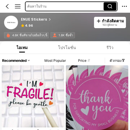
ค้นหาในร้าน
ENUE Stickers
กำลังติดตาม
193 ผู้ติดตาม
4.96
4.6K ชิ้นที่ขายไปเมื่อเร็วๆ นี้
1.8K ซื้อซ้ำ
ไอเทม
โปรโมชั่น
รีวิว
Recommended
Most Popular
Price
ตัวกรอง