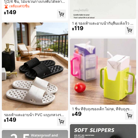
1/2/4 ชิ้น, ไม้แขวนกางเกงพับได้หลาย
ชั้นหลายฟังก์ชัน, คลิปกางเกงแบบไม่
เหลือแค่10ชิ้น
ทำลาย, ชั้นจัดระเบียบตู้เสื้อผ้า
149
฿
1 คู่ รองเท้าแตะอาบน้ำกันลื่นแห้งเร็ว ร
119
องเท้าแตะคู่รักในบ้านกันลื่น EVA ระบา
฿
ยน้ำแห้งเร็ว
1 ชิ้น ที่จับถุงของเด็ก ไม่กด, ที่จับถุงของ
49
เด็ก ไม่รั่ว, ถุงใส่อาหาร, ที่ใส่กล่องน้ำผล
รองเท้าแตะอาบน้ำ PVC แบบกลวงระบ
฿
ไม้ - ชุดที่จับถุงโยเกิร์ตกันรั่ว, ที่จับกล่อง
149
ายอากาศ, รองเท้าแตะอาบน้ำแบบนุ่มกั
฿
นม ปรับก็อกกันรั่ว, ที่จับแก้วเครื่องดื่มกั
นลื่นแห้งเร็วสำหรับใช้ในบ้าน
นหก