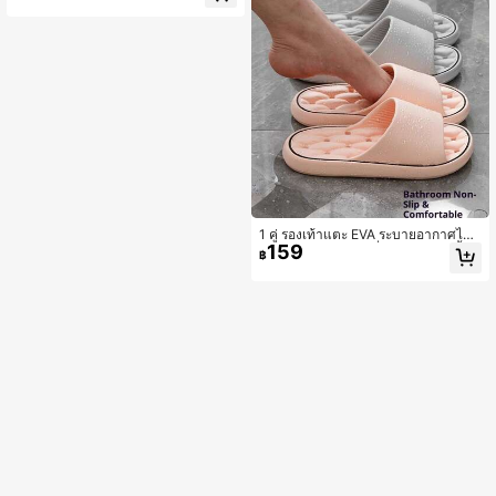
1 คู่ รองเท้าแตะ EVA ระบายอากาศได้,
159
รองเท้าแตะในร่มกันลื่นสำหรับห้องน้ำ
฿
สำหรับผู้ชายและผู้หญิง, รองเท้าแตะโร
งแรมแห้งเร็วและป้องกันกลิ่น