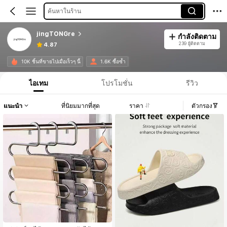
ค้นหาในร้าน
jingTONGre
กำลังติดตาม
239 ผู้ติดตาม
4.87
10K ชิ้นที่ขายไปเมื่อเร็วๆ นี้
1.6K ซื้อซ้ำ
ไอเทม
โปรโมชั่น
รีวิว
แนะนำ
ที่นิยมมากที่สุด
ราคา
ตัวกรอง