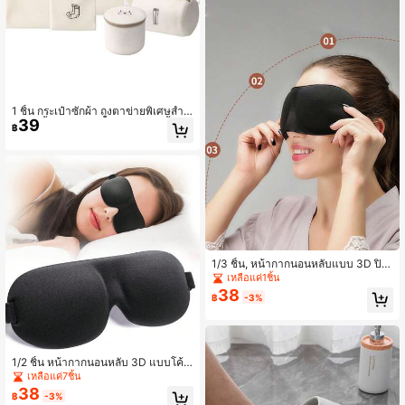
1 ชิ้น กระเป๋าซักผ้า ถุงตาข่ายพิเศษสำห
39
รับซักเสื้อกันหนาว เสื้อผ้า และชุดชั้นใน
฿
กระเป๋าตาข่ายขนาดใหญ่เพื่อป้องกันกา
รเปลี่ยนรูปร่างที่บ้าน สำหรับฤดูใบไม้ผลิ
ลายมินิมอลิสต์ เสื้อด้านบนฤดูร้อน
1/3 ชิ้น, หน้ากากนอนหลับแบบ 3D ปิด
แสง พร้อมสายรัดยางยืดปรับได้, หน้าก
เหลือแค่1ชิ้น
ากนอนหลับสำหรับการเดินทาง, หน้ากา
38
฿
-3%
กนอนกลางวันแบบฟองน้ำ
1/2 ชิ้น หน้ากากนอนหลับ 3D แบบโค้ง
มน หน้ากากปิดตาป้องกันแสง ระบายอ
เหลือแค่7ชิ้น
ากาศได้ สำหรับการเดินทาง เที่ยวบิน ก
38
฿
-3%
ารงีบหลับ และการปกป้องดวงตา