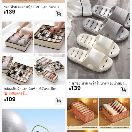
รองเท้าแตะอาบน้ำ PVC แบบกลวง ระ
139
บายอากาศได้ดี พื้นนุ่มกันลื่น แห้งเร็ว
฿
สำหรับใส่ในบ้าน ทั้งชายและหญิง
1 คู่ รองเท้าแตะใส่ในบ้านห้องน้ำสบาย
139
ๆ กันลื่น ระบายน้ำได้ สำหรับผู้ชายและ
กล่องเก็บผ้าแบบลิ้นชัก, ที่จัดระเบียบสำ
฿
ผู้หญิง คู่รักฤดูร้อน แบบโปร่ง ระบายอา
หรับใช้ในบ้านสำหรับชุดชั้นใน, ถุงเท้า,
เหลือแค่2ชิ้น
กาศได้ (ขนาดเล็กกว่าปกติ โปรดสั่งซื้อเ
เสื้อชั้นใน, ที่เก็บของในตู้เสื้อผ้าและการ
109
พิ่มขึ้นหนึ่งขนาด)
฿
จัดระเบียบ