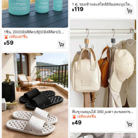
1 คู่, รองเท้าแตะสไตล์มินิมอลแบบใหม่
119
ใช้ได้ทุกฤดู สำหรับในบ้าน ห้องน้ำ ห้อง
฿
อาบน้ำ พื้น EVA นุ่ม กันลื่น
1ชิ้น, 2000มิลลิลิตร/800มิลลิลิตร/300
มิลลิลิตรไล่โทนสีขวดน้ำกีฬากลางแจ้
เหลือแค่7ชิ้น
ง,ถ้วยฟางแบบพกพา
59
฿
ที่แขวนหมุนได้ 360 องศา ตะขอหกขา
ไม้เนื้อแข็ง ที่แขวนเสื้อผ้า ที่จัดระเบียบ
เหลือแค่4ชิ้น
ตู้เสื้อผ้าสำหรับกระเป๋า ผ้าพันคอ เนคไท
49
฿
เสื้อโค้ท เข็มขัด อุปกรณ์จัดเก็บ โซลูชั่น
จัดเก็บ ตู้เสื้อผ้า ที่แขวนไม้