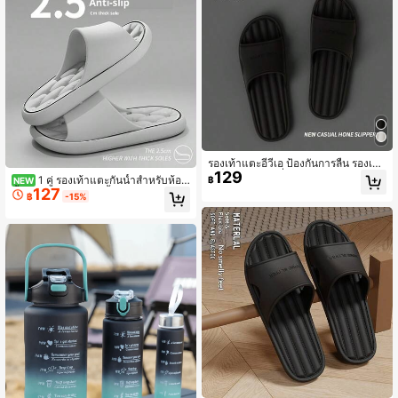
รองเท้าแตะอีวีเอ ป้องกันการลื่น รองเท้า
129
ใส่ในบ้านไม่มีกลิ่นสำหรับผู้ชายและผู้ห
1 คู่ รองเท้าแตะกันน้ำสำหรับห้อง
฿
NEW
ญิง งานตกแต่งห้องน้ำ กลับโรงเรียนฤดู
127
น้ำ, รองเท้าแตะอาบน้ำสำหรับใช้ในบ้า
฿
-15%
ร้อน
นแบบยูนิเซ็กซ์, รองเท้าแตะ EVA กันกลิ่
น หนา เจาะรู นวด