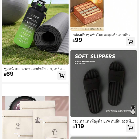
กล่องเก็บชุดชั้นในและถุงเท้าแบบลิ้นชั
99
ก, ตู้เสื้อผ้าหอพักนักศึกษาในครัวเรือนอเ
฿
นกประสงค์, ช่องสำหรับจัดเก็บ, ประหยั
ดพื้นที่
ขวดน้ำบอกเวลาออกกำลังกาย, เหยือก
69
น้ำสำหรับเล่นกีฬาไล่ระดับสีความจุขนา
฿
ดใหญ่, แก้วน้ำมีหลอดดูดแบบพกพาพร้
อมฝาเด้ง
รองเท้าแตะห้องน้ำ EVA กันลื่น รองเท้า
119
ใส่ในบ้านกันกลิ่นสำหรับผู้ชายและผู้หญิ
฿
ง ตกแต่งห้องน้ำ กลับโรงเรียนในฤดูร้อน