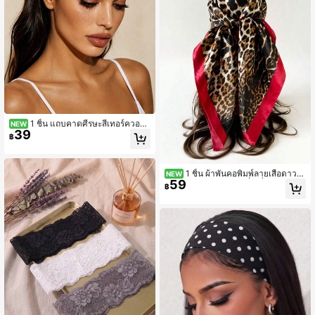
1 ชิ้น แถบคาดศีรษะสีเทอร์ควอยซ์
NEW
39
สำหรับผู้หญิง, แถบคาดศีรษะกว้างยืดห
฿
ยุ่นนุ่ม, อุปกรณ์เสริมแฟชั่น
1 ชิ้น ผ้าพันคอพิมพ์ลายเสือดาว
NEW
59
สำหรับผู้หญิง ผ้าพันหัวสี่เหลี่ยม ผ้าพันผ
฿
ม แฟชั่น ผ้าพันคอ อุปกรณ์เสริมสไตล์