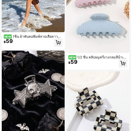
1ชิ้น ผ้าพันคอพิมพ์ลายเสือดาวสี่เ
NEW
59
หลี่ยมสำหรับผู้หญิง, ผ้าพันคอสามเหลี่ย
฿
มแฟชั่น, อุปกรณ์เสริมผ้าพันคอแฟชั่น
1/2 ชิ้น คลิปผมครึ่งวงกลมสีน้ำเงิ
NEW
59
น & ชมพูลายทาง สีพื้นเงา สไตล์เกาหลี
฿
นุ่มนวลหวาน บรรยากาศหรูหราโรแมน
ติก อุปกรณ์เสริมผมฤดูร้อน