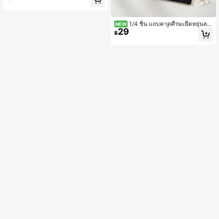
ดผมอเนกประสงค์แฟชั่นสำหรับผู้หญิง
1/4 ชิ้น แถบคาดศีรษะยืดหยุ่นลา
NEW
29
ยจุดสีดำและสีขาว สีพื้น สำหรับผู้หญิง อุ
฿
ปกรณ์เสริมผมแฟชั่นสำหรับสวมใส่ประ
จำวัน