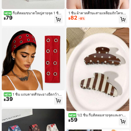
กิ๊บติดผมขนาดใหญ่ลายจุด 1 ชิ้น
1 ชิ้น ผ้าคาดศีรษะสามเหลี่ยมถักโครเช
NEW
79
82
สีครีมเหลืองและสีแดงบอร์โด จับแน่นกั
ต์สไตล์โบฮีเมียนสีเบจ พร้อมพู่เปลือกหอ
฿
฿
-8%
นลื่น เหมาะสำหรับผมหนา สไตล์วินเทจ
ย, ผ้าคาดศีรษะสำหรับวันหยุดชายหาด,
อุปกรณ์เสริมผมประจำวัน
1 ชิ้น แถบคาดศีรษะยางยืดกว้างสี
NEW
39
แดงพร้อมตาไก่โลหะ อุปกรณ์เสริมผม
฿
สำหรับผู้หญิง แฟชั่นและเป็นเอกลักษณ์
1/2 ชิ้น กิ๊บติดผมลายจุดและลายท
NEW
59
างสีน้ำตาลคาราเมลวินเทจ, อุปกรณ์ติด
฿
ผมแบบมินิมอล, อุปกรณ์ติดผมที่หรูหรา
สำหรับผู้หญิง