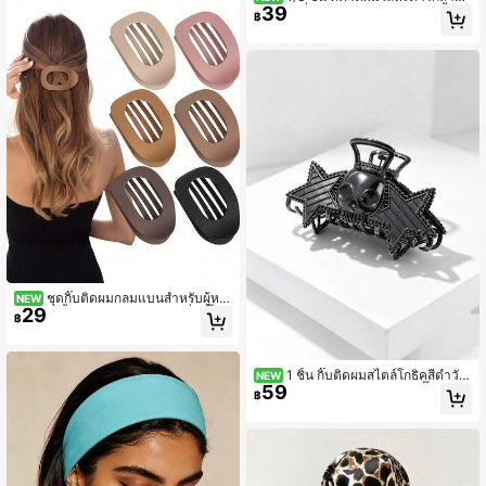
39
บผู้หญิง ที่คาดผมยางยืดกว้าง ผ้าเนื้อนุ่
฿
ม ที่คาดผมแฟชั่น อุปกรณ์เสริมผมยางยื
ด
ชุดกิ๊บติดผมกลมแบนสำหรับผู้หญิ
NEW
29
ง 6/3/1 ชิ้น อุปกรณ์เสริมผมแฟชั่น กิ๊บติ
฿
ดผมกันลื่น ดีไซน์โค้ง กิ๊บหนีบผมสไตล์วิ
นเทจมินิมอล
1 ชิ้น กิ๊บติดผมสไตล์โกธิคสีดำวัน
NEW
59
ฮาโลวีน ลายกะโหลกและดาว กิ๊บโลหะ
฿
คุณภาพสูงแบบปากฉลาม อุปกรณ์เสริม
ผมส่วนตัวที่แปลกใหม่สำหรับผู้หญิง