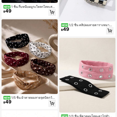
1 ชิ้น กิ๊บหนีบผมกะโหลกโลหะสไต
NEW
49
ล์โกธิคพังก์ฮาโลวีน, กิ๊บหนีบผมดาววินเ
฿
ทจ Y2K สำหรับผมหนา อุปกรณ์เสริมผม
กันลื่นสำหรับผู้หญิง
1/2 ชิ้น คลิปผมลายตารางหมากรุ
NEW
49
กสำหรับผู้หญิง, อุปกรณ์เสริมผมสไตล์ส
฿
ตรีท, คลิปผมฤดูร้อน, สวมใส่ประจำวัน
1/5 ชิ้น ผ้าคาดผมลายจุดบิดกว้าง
NEW
49
สำหรับผู้หญิง, อุปกรณ์เสริมผมผ้า
฿
1/3 ชิ้น ที่คาดผมโลหะตาไก่สำหรั
NEW