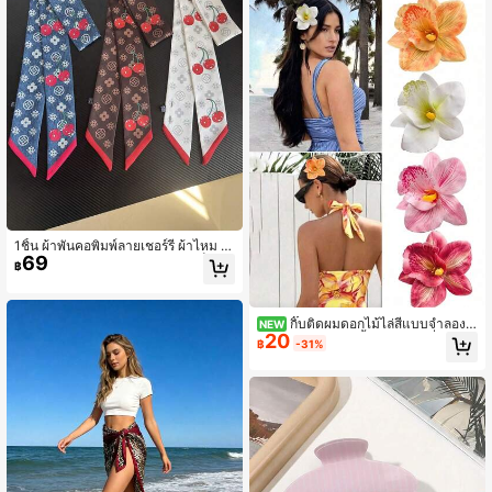
1ชิ้น ผ้าพันคอพิมพ์ลายเชอร์รี่ ผ้าไหม ผ้
69
าพันคอสำหรับผู้หญิง สามารถใช้เป็นผ้า
฿
คาดผม อุปกรณ์เสริมผม จับคู่กับกระเป๋า
และเสื้อผ้า อุปกรณ์เสริมผมแฟชั่น
กิ๊บติดผมดอกไม้ไล่สีแบบจำลอง
NEW
20
สำหรับผู้หญิง 4/1 ชิ้น สไตล์แฟชั่น อเนก
฿
-31%
ประสงค์ เรียบหรู ดูดี เรียบง่าย มินิมอล
อุปกรณ์เสริมผมสำหรับชายหาด