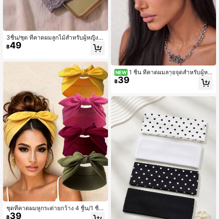
3ชิ้น/ชุด ที่คาดผมลูกไม้สำหรับผู้หญิง เ
49
หมาะสำหรับสวมใส่ประจำวัน ฤดูร้อน ผ
฿
ม วันหยุดพักผ่อน ชายหาด อุปกรณ์เสริ
มผม ทุกฤดูกาล สไตล์ Y2K
1 ชิ้น ที่คาดผมลายจุดสำหรับผู้หญิ
NEW
39
ง, ที่คาดผมยืดหยุ่นไม่ลื่น สไตล์วินเทจ, เ
฿
หมาะสำหรับโยคะ, ฟิตเนส, วิ่ง และอุปก
รณ์เสริมผมแฟชั่นประจำวัน
ชุดที่คาดผมหูกระต่ายกว้าง 4 ชิ้น/1 ชิ้น
39
ผ้าคาดผมผูกโบว์นุ่มยืดหยุ่น สีพื้น ผ้าคา
฿