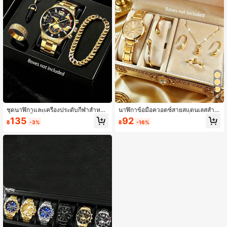
6
ชุดนาฬิกาและเครื่องประดับกีฬาสำหรับ
นาฬิกาข้อมือควอตซ์สายสแตนเลสสำห
ผู้ชาย 4 ชิ้น/เซ็ต สายสแตนเลส มีหลาย
รับผู้หญิง ดีไซน์มินิมอลแฟชั่น หน้าปัดเ
135
92
฿
-3%
฿
-16%
สีและหลายขนาดให้เลือก
รียบง่าย + ชุดเครื่องประดับ (6 ชิ้น)