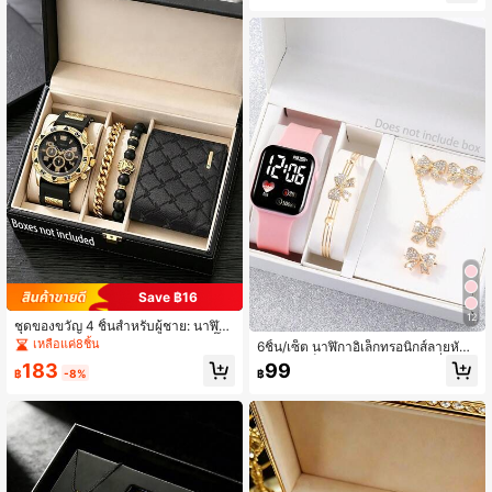
งเรียน
Save ฿16
12
ชุดของขวัญ 4 ชิ้นสำหรับผู้ชาย: นาฬิกา
โครโนกราฟสีทอง + กระเป๋าสตางค์ปั๊ม
เหลือแค่8ชิ้น
6ชิ้น/เซ็ต นาฬิกาอิเล็กทรอนิกส์ลายหัวใ
ลาย + สร้อยคอคิวบัน + สร้อยข้อมือลูก
จสำหรับเด็กผู้หญิง, ชุดนาฬิกาเครื่องปร
183
99
ปัดหัวสิงโต อเนกประสงค์
฿
-8%
฿
ะดับโบว์น่ารักและพลอยเทียม, ของขวัญ
สำหรับนักเรียน