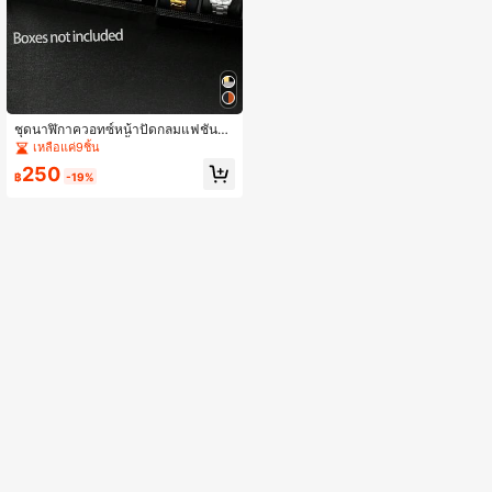
ชุดนาฬิกาควอทซ์หน้าปัดกลมแฟชั่นกีฬ
าสำหรับผู้ชาย 3/6 ชิ้น พร้อมสายสแตน
เหลือแค่9ชิ้น
เลส เหมาะสำหรับของขวัญวันวาเลนไท
250
น์ อีสเตอร์ และคริสต์มาส
฿
-19%