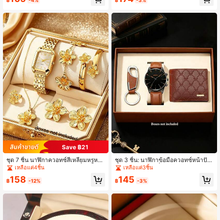
บลายงูฝังพลอยเทียม สีทอง/เงิน แฟชั่นร
ขวัญ
ะดับไฮเอนด์
Save ฿21
ชุด 7 ชิ้น นาฬิกาควอทซ์สี่เหลี่ยมหรูหรา
ชุด 3 ชิ้น: นาฬิกาข้อมือควอทซ์หน้าปัด
ใหม่สำหรับผู้หญิง พร้อมชุดเครื่องประดั
กลมหนัง PU แฟชั่นวัยรุ่นแบบสบายๆ, ก
เหลือแค่4ชิ้น
เหลือแค่3ชิ้น
บซีรีส์ดอกไม้สีทองที่ประณีต สไตล์ลำลอ
ระเป๋าสตางค์ และพวงกุญแจ, เหมาะสำ
158
145
งอเนกประสงค์ เหมาะสำหรับงานปาร์ตี้
หรับการสวมใส่ประจำวัน, งานปาร์ตี้, วั
฿
-12%
฿
-3%
วันหยุด และโอกาสอื่นๆ ของขวัญที่สมบู
นวาเลนไทน์, คริสต์มาส, วันพ่อ และโอก
รณ์แบบสำหรับแม่ แฟน
าสอื่นๆ; เป็นของขวัญที่ยอดเยี่ยมสำหรับ
เพื่อนและครอบครัว และเป็นสิ่งจำเป็นป
ระจำวันที่หลากหลาย