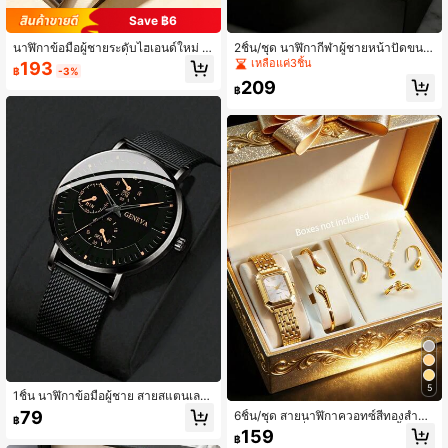
Save ฿6
นาฬิกาข้อมือผู้ชายระดับไฮเอนด์ใหม่ ห
2ชิ้น/ชุด นาฬิกากีฬาผู้ชายหน้าปัดขนา
น้าปัดปฏิทิน แบตเตอรี่กระดุม สแตนเล
ดใหญ่พร้อมสายซิลิโคนและปฏิทิน ตัวเ
เหลือแค่3ชิ้น
193
฿
-3%
ส ของขวัญวันพ่อ สำหรับใส่ประจำวัน
ลือกของขวัญที่ดีที่สุดสำหรับพ่อและแฟ
209
น
฿
5
1ชิ้น นาฬิกาข้อมือผู้ชาย สายสแตนเลส
สีดำ หน้าปัดกลมแบบคาสูอล ควอตซ์, เ
79
6ชิ้น/ชุด สายนาฬิกาควอทซ์สีทองสำหรั
฿
หมาะสำหรับชีวิตประจำวัน, สามารถเป็
บวัยรุ่น ชุดเครื่องประดับรูปหยดน้ำ วัสดุ
159
นของขวัญสำหรับนักเรียนในช่วงกลับโร
฿
สแตนเลส นาฬิกาคู่