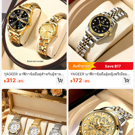
Save ฿17
YAGEER นาฬิกาข้อมือคู่สำหรับผู้ชาย 2
YAGEER นาฬิกาข้อมือผู้หญิงพรีเมียม ห
ชิ้น/ชุด รุ่นใหม่ หน้าปัดกลม สายสแตนเ
น้าปัดกลมขนาดกะทัดรัด พร้อมปฏิทินคู่
312
172
฿
-8%
฿
-9%
ลส แสดงวันที่และวันคู่ เหมาะสำหรับขอ
ของขวัญวันวาเลนไทน์/วันแม่ สำหรับใ
งขวัญวันหยุด วันพ่อ
ส่ประจำวัน--ไม่มีกล่อง