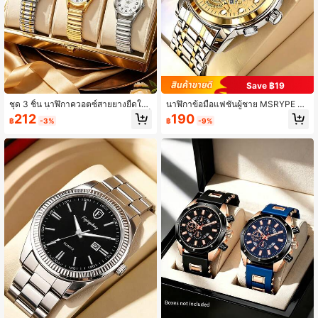
Save ฿19
ชุด 3 ชิ้น นาฬิกาควอตซ์สายยางยืดให
นาฬิกาข้อมือแฟชั่นผู้ชาย MSRYPE พรี
ม่สำหรับเด็กผู้หญิง หน้าปัดกลมขนาดเล็
เมียมหรูหรา โลหะผสมสีทองไล่เฉด พร้อ
212
190
฿
-3%
฿
-9%
ก หรูหรา เหมาะสำหรับงานปาร์ตี้และก
มแสดงวันที่และเวลา เรืองแสง ตัวเลือก
ารเดินทาง
ของขวัญที่ดีที่สุด (ไม่มีกล่อง)