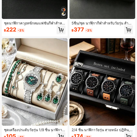
ชุดนาฬิกาควอทซ์กลมแฟชั่นกีฬาสำหรั
5ชิ้น/ชุด นาฬิกากีฬาสำหรับวัยรุ่น สำหรั
บผู้ชาย 3/6 ชิ้น พร้อมสายสแตนเลส เห
บเด็กผู้ชาย เด็กผู้หญิง และคู่รัก แบตเตอ
222
377
฿
-3%
฿
-3%
มาะสำหรับของขวัญวันวาเลนไทน์ อีสเ
รี่ไม่สามารถชาร์จได้ เหมาะสำหรับการเ
ตอร์ คริสต์มาส
ดินทาง การวิ่ง งานปาร์ตี้ วันหยุด
ชุดเครื่องประดับวัยรุ่น 1/9 ชิ้น นาฬิกาส
2/4 ชิ้น นาฬิกาวัยรุ่น สายหนัง ปฏิทิน, กี
ายโซ่ประดับพลอยเทียมและเครื่องประดั
ฬาและลำลองสำหรับเด็กผู้ชาย, ชุดของ
105
174
฿
-4%
฿
-3%