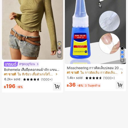
10
6
#ชุดฤดูร้อน
Misscheering กาวติดเล็บปลอม 20 กรั
Bohemela เสื้อยืดคอกลมผ้าถัก แขนยา
ม แรงยึดสูง เจลสติกเกอร์เล็บนุ่ม แห้งเร็
#1 ขายดี
ใน กาวติดเล็บ กาวติดเล็บและสารยึดติด
ว สีเรียบ ใช้งานทั่วไป สำหรับผู้หญิง
#1 ขายดี
ใน สีเขียว เสื้อตัวเก่งใส่ได้ทุกวัน
ว เหมาะสำหรับผู้เริ่มต้นทำเล็บ ติดทนน
1.4k+ sold
(1000+)
6.2k+ sold
(1000+)
าน
36
196
฿
-8%
3 วันสุดท้าย
฿
-6%