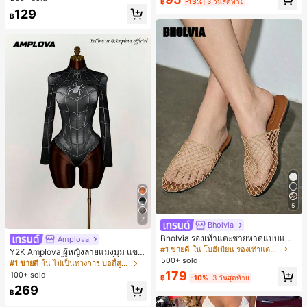
฿
-13%
3 วันสุดท้าย
#1 ขายดี
ใน ธรรมดา เสื้อผู้หญิง
129
฿
เกือบหมดแล้ว!
5
7
Bholvia
Bholvia รองเท้าแตะชายหาดแบบแบน
Amplova
สบาย ๆ ลายฉลุมาใหม่สำหรับผู้หญิง
#1 ขายดี
ใน โบฮีเมียน รองเท้าแตะผู้หญิง
Y2K Amplova ผู้หญิงลายแมงมุม แขน
500+ sold
ยาว คอตั้ง บอดี้สูท, สไตล์แฟชั่นดาร์ก
#1 ขายดี
ใน ไม่เป็นทางการ บอดี้สูทผู้หญิง
บอดี้สูทผู้หญิง บอดี้สูทฮาโลวีน บอดี้สูท
179
100+ sold
฿
-10%
3 วันสุดท้าย
ลายใยแมงมุม
269
฿