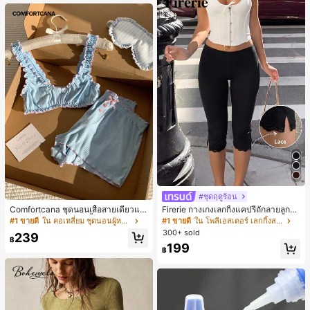
#ชุดฤดูร้อน
Comfortcana ชุดนอนเสื้อสายเดี่ยวแต่
Firerie กางเกงเลกกิ้งแคปรีถักลายลูกไม้
งระบายและกางเกงขาสั้นสำหรับผู้หญิง
สีดำหรูหราสำหรับผู้หญิง อเนกประสงค์
#1 ขายดี
ใน คอเหลี่ยม ชุดนอนผู้หญิง
#1 ขายดี
ใน โพลีเอสเตอร์ เลกกิ้งสตรี
สำหรับกีฬา แฟชั่น ชายหาด เทศกาลด
300+ sold
239
นตรี ฤดูร้อนแบบสบายๆ
฿
199
฿