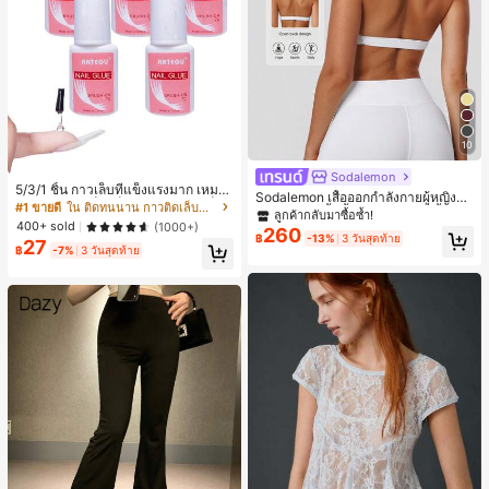
10
Sodalemon
5/3/1 ชิ้น กาวเล็บที่แข็งแรงมาก เหมาะ
Sodalemon เสื้อออกกำลังกายผู้หญิงแ
สำหรับปลายเล็บ เล็บอะคริลิค และเล็บป
#1 ขายดี
ใน ติดทนนาน กาวติดเล็บและสารยึดติด
บบบิดหลัง, เสื้อชั้นในกีฬาโยคะสีพื้นแบ
ลูกค้ากลับมาซื้อซ้ำ!
ลอม กาวเล็บ กาวเล็บแบบแปรง เหมาะ
400+ sold
(1000+)
บมีฟองน้ำคอวีสีขาวสำหรับฤดูใบไม้ผลิ
260
สำหรับเล็บปลอม ทนทานและยาวนาน เ
฿
-13%
3 วันสุดท้าย
27
หมาะสำหรับเล็บอะคริลิค ปลายเล็บปลอ
฿
-7%
3 วันสุดท้าย
ม เจลเล็บ