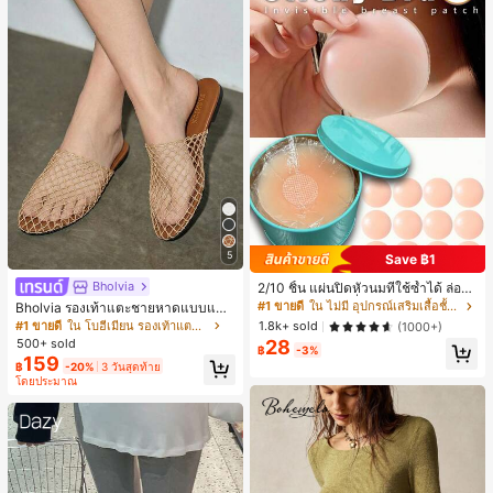
5
Save ฿1
Bholvia
2/10 ชิ้น แผ่นปิดหัวนมที่ใช้ซ้ำได้ ล่องห
น ไร้รอยต่อ & ไม่ลื่น เหมาะสำหรับโอก
#1 ขายดี
ใน ไม่มี อุปกรณ์เสริมเสื้อชั้นในผู้หญิง
Bholvia รองเท้าแตะชายหาดแบบแบน
าสต่างๆ สิ่งจำเป็นสำหรับฤดูร้อน
สบาย ๆ ลายฉลุมาใหม่สำหรับผู้หญิง
#1 ขายดี
ใน โบฮีเมียน รองเท้าแตะผู้หญิง
1.8k+ sold
(1000+)
28
500+ sold
฿
-3%
159
฿
-20%
3 วันสุดท้าย
โดยประมาณ