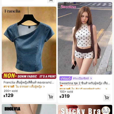
เกือบหมดแล้ว!
อง, งานปาร์ตี้, การเดินทาง, การพักผ่อ
น, การมัดผม, การจัดทรงผม, การแต่งห
น้า, การจับคู่ชุด, อุปกรณ์เสริมประดับผ
ม
#ระเบียงชิลล์
#1 ขายดี
ใน สีกากี ชุดทูพีซสำหรับผู้หญิง
Franclia เสื้อผู้หญิงสีพื้นลำลองอเนกปร
เกือบหมดแล้ว!
Sweetina ชุด 2 ชิ้นสำหรับผู้หญิง เสื้อก
ะสงค์สำหรับใส่ประจำวัน
#1 ขายดี
ใน ธรรมดา เสื้อผู้หญิง
ล้ามเข้ารูปพิมพ์ลายจุดสีบล็อกหลังเปิด
#1 ขายดี
#1 ขายดี
ใน สีกากี ชุดทูพีซสำหรับผู้หญิง
ใน สีกากี ชุดทูพีซสำหรับผู้หญิง
และกางเกงขาสั้นเอวพับ
200+ sold
100+ sold
เกือบหมดแล้ว!
เกือบหมดแล้ว!
129
319
฿
#1 ขายดี
ใน สีกากี ชุดทูพีซสำหรับผู้หญิง
฿
เกือบหมดแล้ว!