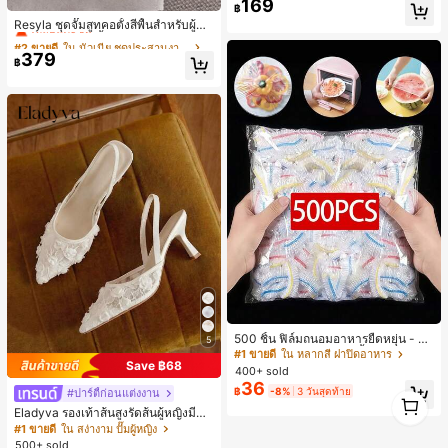
169
เกือบหมดแล้ว!
เกือบหมดแล้ว!
#2 ขายดี
ใน นัวเนีย ชุดประสานงานสตรี
฿
#8 ขายดี
ใน ใหม่ เสื้อยืดผู้หญิง
เหลือแค่9ชิ้น
Resyla ชุดจั๊มสูทคอตั้งสีพื้นสำหรับผู้ห
ญิงและกระโปรงสั้นชายระบายลายจุด 2
เกือบหมดแล้ว!
#2 ขายดี
#2 ขายดี
ใน นัวเนีย ชุดประสานงานสตรี
ใน นัวเนีย ชุดประสานงานสตรี
ชิ้น
379
เหลือแค่9ชิ้น
เหลือแค่9ชิ้น
฿
#2 ขายดี
ใน นัวเนีย ชุดประสานงานสตรี
เหลือแค่9ชิ้น
500 ชิ้น ฟิล์มถนอมอาหารยืดหยุ่น - ฝา
5
ครอบจานใสยืดหยุ่น, ใช้ซ้ำได้, หลากห
#1 ขายดี
ใน หลากสี ฝาปิดอาหาร
Save ฿68
ลายฟังก์ชัน, ไม่มีกลิ่น, ป้องกันฝุ่น เหมา
400+ sold
ะสำหรับบ้าน, ร้านอาหาร, ปิกนิก - เหม
36
฿
-8%
3 วันสุดท้าย
#ปาร์ตี้ก่อนแต่งงาน
าะกับขนาดจานทุกขนาด, สิ่งจำเป็นสำ
1
หรับปิกนิก | ฟิล์มบรรจุภัณฑ์ตกแต่ง | ฟิ
1
Eladyva รองเท้าส้นสูงรัดส้นผู้หญิงมีดอ
ล์มพลาสติกใช้ซ้ำได้, ฟิล์มพลาสติกอาห
กไม้ประดับตาข่ายเสริมและสามารถสว
#1 ขายดี
ใน สง่างาม ปั๊มผู้หญิง
าร, สิ่งจำเป็นในครัว
มได้สองแบบ ส้นสูง 7 ซม. รูปแบบโรมัน
500+ sold