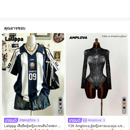
คุณอาจชอบ
9
7
#ชุดฤดูร้อน
Amplova
Lalippa เสื้อยืดผู้หญิงแขนสั้นไหล่ตก ค
Y2K Amplova ผู้หญิงลายแมงมุม แขน
อวีปกเสื้อ ลายพิมพ์ดิจิทัลลายทาง สไตล์
ยาว คอตั้ง บอดี้สูท, สไตล์แฟชั่นดาร์ก