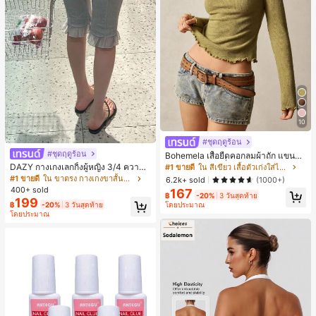
10
#ชุดฤดูร้อน
#ชุดฤดูร้อน
Bohemela เสื้อยืดคอกลมผ้าถัก แขนยา
ว สีเรียบ ใช้งานทั่วไป สำหรับผู้หญิง
DAZY กางเกงเลกกิ้งผู้หญิง 3/4 ความย
#1 ขายดี
ใน สีเขียว เสื้อตัวเก่งใส่ได้ทุกวัน
าวขา ทรงเข้ารูป แต่งลูกไม้แบบปะติด
#1 ขายดี
ใน ขาตรง กางเกงขาสั้นผู้หญิง
6.2k+ sold
(1000+)
ลำลอง สำหรับวันหยุดฤดูร้อน
400+ sold
167
฿
-20%
3 วันสุดท้าย
199
โดยประมาณ
฿
-20%
3 วันสุดท้าย
โดยประมาณ