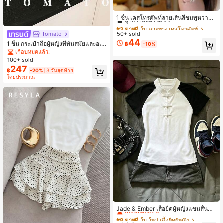
#3 ขายดี
ใน ลายทาง เคสโทรศัพท์
ลูกค้ากลับมาซื้อซ้ำ!
1 ชิ้น เคสโทรศัพท์ลายเส้นสีชมพูหวาน
พิมพ์ตัวอักษรเลื่อม กันกระแทก กลิตเตอ
#3 ขายดี
#3 ขายดี
ใน ลายทาง เคสโทรศัพท์
ใน ลายทาง เคสโทรศัพท์
ร์ สำหรับ IPhone 17 Pro Max, 17 Pro,
50+ sold
Tomato
ลูกค้ากลับมาซื้อซ้ำ!
ลูกค้ากลับมาซื้อซ้ำ!
16 Pro Max, 16 Pro, 15 Pro, 18 Pro, 1
44
#3 ขายดี
ใน ลายทาง เคสโทรศัพท์
1 ชิ้น กระเป๋าถือผู้หญิงที่ทันสมัยและอเน
฿
-10%
8 Pro Max ตกแต่งหัวใจสไตล์สวยงาม
กประสงค์, กระเป๋าสะพายข้างรูปพระจัน
เกือบหมดแล้ว!
ลูกค้ากลับมาซื้อซ้ำ!
สไตล์สาวหวานยอดนิยม
ทร์เสี้ยวที่น่ารัก, สายสะพายปรับได้, ไม่ร
100+ sold
วมจี้, เหมาะสำหรับผู้หญิงวัยรุ่น - การเ
247
฿
-20%
3 วันสุดท้าย
ดินทาง, การช้อปปิ้ง, ห้องเรียน, การเด
โดยประมาณ
ท, ของขวัญสำหรับผู้หญิง, สำนักงาน, ก
ารทำงาน, สำนักงาน, ธุรกิจ
#8 ขายดี
ใน ใหม่ เสื้อยืดผู้หญิง
เกือบหมดแล้ว!
Jade & Ember เสื้อยืดผู้หญิงแขนสั้นสีตั
ดกันแบบแร็กแลน ดีไซน์กระดุมกบ สำห
#8 ขายดี
#8 ขายดี
ใน ใหม่ เสื้อยืดผู้หญิง
ใน ใหม่ เสื้อยืดผู้หญิง
รับฤดูร้อน