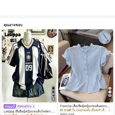
คุณอาจชอบ
9
12
Franclia เสื้อเชิ้ตผู้หญิงแขนสั้นคอระบา
#ชุดฤดูร้อน
ยกระดุมเดี่ยวลายทาง
#1 ขายดี
ใน ปลอกคอตั้ง เสื้อสตรี เสื้อเบลาส์ & Tee
Lalippa เสื้อยืดผู้หญิงแขนสั้นไหล่ตก ค
600+ sold
อวีปกเสื้อ ลายพิมพ์ดิจิทัลลายทาง สไตล์