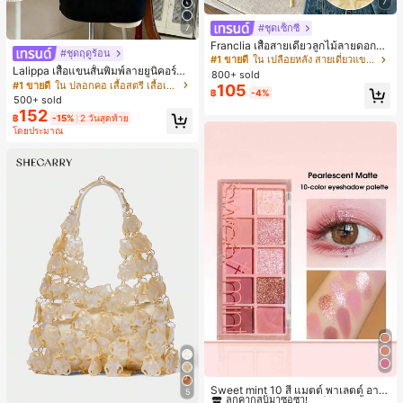
7
#ชุดเซ็กซี่
7
Franclia เสื้อสายเดี่ยวลูกไม้ลายดอกไม้
#ชุดฤดูร้อน
ผูกโบว์สำหรับผู้หญิงสำหรับฤดูร้อน
#1 ขายดี
ใน เปลือยหลัง สายเดี่ยวแขนกุดสีสดใส
Lalippa เสื้อแขนสั้นพิมพ์ลายยูนิคอร์นล
800+ sold
ายทางสีตัดกันสำหรับผู้หญิง สไตล์วิทย
#1 ขายดี
ใน ปลอกคอ เสื้อสตรี เสื้อเบลาส์ & Tee
105
฿
-4%
าลัย
500+ sold
152
฿
-15%
2 วันสุดท้าย
โดยประมาณ
#1 ขายดี
ใน ป้องกันรอยเปื้อน พาเลตต์อายแชโดว์
ลูกค้ากลับมาซื้อซ้ำ!
Sweet mint 10 สี แมตต์ พาเลตต์ อาย
5
แชโดว์ , 1 ชิ้น อย่างสูง เม็ดสี กันน้ำ ทน