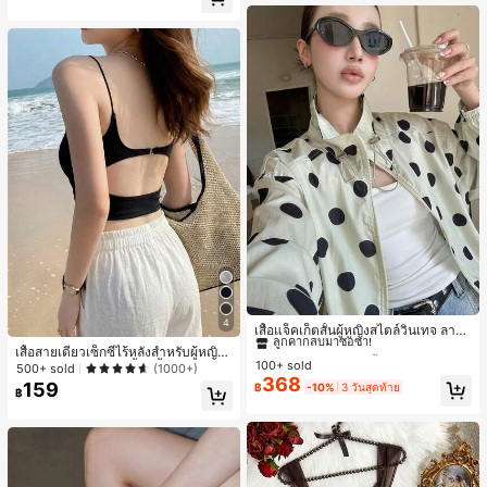
เกือบหมดแล้ว!
#1 ขายดี
ใน กระเป๋า เสื้อคลุมลำลอง
4
ลูกค้ากลับมาซื้อซ้ำ!
เสื้อแจ็คเก็ตสั้นผู้หญิงสไตล์วินเทจ ลายจุ
ดขนาดใหญ่ คอตั้ง เอวเข้ารูป แขนพอง
#1 ขายดี
#1 ขายดี
ใน กระเป๋า เสื้อคลุมลำลอง
ใน กระเป๋า เสื้อคลุมลำลอง
เสื้อสายเดี่ยวเซ็กซี่ไร้หลังสำหรับผู้หญิง
ทรงหลวม แฟชั่นอเนกประสงค์ สำหรับใ
100+ sold
ลูกค้ากลับมาซื้อซ้ำ!
ลูกค้ากลับมาซื้อซ้ำ!
พร้อมบราแบบมีฟองน้ำ, เสื้อกล้ามแขน
500+ sold
(1000+)
ส่ประจำวันและไปเที่ยวพักผ่อน
368
กุด, เสื้อลำลองสีดำสำหรับฤดูร้อน
159
#1 ขายดี
ใน กระเป๋า เสื้อคลุมลำลอง
฿
-10%
3 วันสุดท้าย
฿
ลูกค้ากลับมาซื้อซ้ำ!