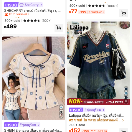
#1 ขายดี
#1 ขายดี
ใน ป้องกันรอยเปื้อน พาเลตต์อายแชโดว์
ใน ป้องกันรอยเปื้อน พาเลตต์อายแชโดว์
ทาน อายแชโดว์ ถาด อายแชโดว์
SheCarry
#1 ขายดี
ใน บรรยากาศฤดูร้อน กระเป๋าหูหิ้วด้านบนผู้หญิง
ลูกค้ากลับมาซื้อซ้ำ!
ลูกค้ากลับมาซื้อซ้ำ!
400+ sold
(1000+)
เกือบหมดแล้ว!
77
SHECARRY กระเป๋าถือสตรี, สีขาว, แฟ
#1 ขายดี
ใน ป้องกันรอยเปื้อน พาเลตต์อายแชโดว์
฿
-13%
3 วันสุดท้าย
ชั่น, สง่างาม, วันหยุด, งานปาร์ตี้
#1 ขายดี
#1 ขายดี
ใน บรรยากาศฤดูร้อน กระเป๋าหูหิ้วด้านบนผู้หญิง
ใน บรรยากาศฤดูร้อน กระเป๋าหูหิ้วด้านบนผู้หญิง
ลูกค้ากลับมาซื้อซ้ำ!
เกือบหมดแล้ว!
เกือบหมดแล้ว!
300+ sold
(100+)
499
#1 ขายดี
ใน บรรยากาศฤดูร้อน กระเป๋าหูหิ้วด้านบนผู้หญิง
฿
เกือบหมดแล้ว!
12
#ชุดฤดูร้อน
Lalippa เสื้อยืดคอวีผู้หญิง, เสื้อยืดสีน้ำเ
งินสไตล์มินิมอลเรโทร, เสื้อยืดผู้หญิงทร
#2 ขายดี
ใน หลวม เสื้อยืดลำลองพื้นฐาน
งหลวมสบาย, พิมพ์ตัวอักษรและตัวเลข
#ชุดฤดูร้อน
300+ sold
ภาษาอังกฤษ, เสื้อสำหรับออกไปเที่ยวฤ
152
SHEIN Elenzya เสื้อเบลาส์แขนพัฟแต่
฿
-15%
2 วันสุดท้าย
ดูร้อน, ลวดลายดีไซน์, ความรู้สึกพรีเมีย