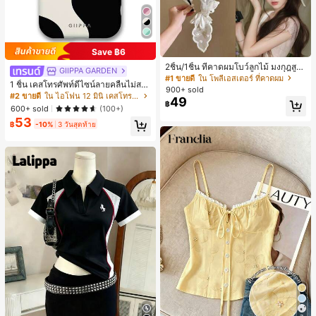
Save ฿6
2ชิ้น/1ชิ้น ที่คาดผมโบว์ลูกไม้ มงกุฎสูง
GIIPPA GARDEN
แถบกว้าง สีดำ สีขาว สำหรับใส่ประจำ
#1 ขายดี
ใน โพลีเอสเตอร์ ที่คาดผม
1 ชิ้น เคสโทรศัพท์ดีไซน์ลายคลื่นไม่สม
วัน กิ๊บติดผม ยางรัดผม (ลายปักดอกไม้
900+ sold
มาตรสำหรับ Phone 17 Pro Max, เหม
จัดวางแบบสุ่ม)
#2 ขายดี
ใน ไอโฟน 12 มินิ เคสโทรศัพท์แฟชั่น
49
าะสำหรับ Phone 16 Pro Max, 15 Pro
฿
600+ sold
(100+)
Max, 14 Pro Max, เคสโทรศัพท์สไตล์เ
53
กาหลีและน่าสนใจ, เข้ากันได้กับ 11/12/
฿
-10%
3 วันสุดท้าย
13/14/15/16 Pro Max Plus, ดีไซน์หรู
หราเหมาะสำหรับทั้งชายและหญิง, ของ
ขวัญในอุดมคติสำหรับคริสต์มาส, วันว
าเลนไทน์, อีสเตอร์, ฤดูแต่งงานและวันเ
กิดสำหรับแฟนสาว