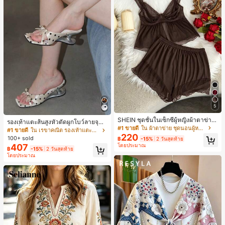
5
SHEIN ชุดชั้นในเซ็กซี่ผู้หญิงผ้าตาข่าย
รองเท้าแตะส้นสูงหัวตัดผูกโบว์ลายจุดส
มีโครงคัพบาง
#1 ขายดี
ใน ผ้าตาข่าย ชุดนอนผู้หญิง
ายเดี่ยวส้นไม่สมมาตรสำหรับผู้หญิง, รอ
#1 ขายดี
ใน เรขาคณิต รองเท้าแตะส้นสูงผู้หญิง
220
งเท้าแตะส้นสูงหนังเทียมสีขาวหรูหรา
100+ sold
฿
-15%
2 วันสุดท้าย
สำหรับฤดูร้อน
407
โดยประมาณ
฿
-15%
2 วันสุดท้าย
โดยประมาณ