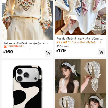
7
Resyla เสื้อยืดลำลองพิมพ์ลายปักลูกปัด
#2 ขายดี
ใน งานปัก เสื้อทำงาน
รูปโบว์ขนาดใหญ่สำหรับผู้หญิง
#3 ขายดี
ใน โอเวอร์ไซส์ เสื้อยืดผู้หญิง
เกือบหมดแล้ว!
Selianne เสื้อเชิ้ตลำลองผู้หญิงแขนยา
100+ sold
ว คอวีเว้า ลายดอกไม้
#2 ขายดี
#2 ขายดี
ใน งานปัก เสื้อทำงาน
ใน งานปัก เสื้อทำงาน
179
169
เกือบหมดแล้ว!
เกือบหมดแล้ว!
฿
฿
#2 ขายดี
ใน งานปัก เสื้อทำงาน
เกือบหมดแล้ว!