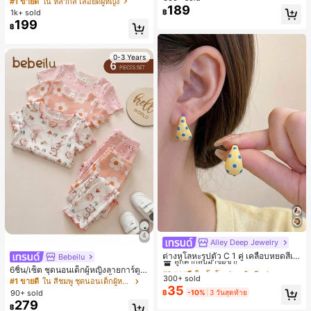
#1 ขายดี
ใน หลากสี เสื้อยืดผู้หญิง
189
สปอร์ตแฟชั่นมินิมอล ของขวัญสำหรับเ
1k+ sold
฿
พื่อน
199
฿
0-3 Years
Alley Deep Jewelry
#1 ขายดี
ใน โบโฮ ต่างหูผู้หญิง
ลูกค้ากลับมาซื้อซ้ำ!
ต่างหูโลหะรูปตัว C 1 คู่ เคลือบหยดสีเห
Bebeilu
ลือง ลายจุดสีน้ำเงิน สไตล์ยุโรปและอเม
เกือบหมดแล้ว!
#1 ขายดี
#1 ขายดี
ใน โบโฮ ต่างหูผู้หญิง
ใน โบโฮ ต่างหูผู้หญิง
6ชิ้น/เซ็ต ชุดนอนเด็กผู้หญิงลายการ์ตูน
ริกัน แฟชั่นส่วนตัว หวานและสง่างาม
300+ sold
ลูกค้ากลับมาซื้อซ้ำ!
ลูกค้ากลับมาซื้อซ้ำ!
หมีและดอกไม้ คอกลม แขนสั้น กางเกง
#1 ขายดี
ใน สีชมพู ชุดนอนเด็กผู้หญิง
สำหรับผู้หญิงและเด็กหญิง สำหรับการเ
35
ขาสั้น ขอบระบาย สวมใส่สบาย
เกือบหมดแล้ว!
เกือบหมดแล้ว!
#1 ขายดี
ใน โบโฮ ต่างหูผู้หญิง
90+ sold
฿
-10%
3 วันสุดท้าย
ดินทาง งานแต่งงาน ปาร์ตี้ วันเกิด ของ
279
ลูกค้ากลับมาซื้อซ้ำ!
ขวัญคริสต์มาส 2026
฿