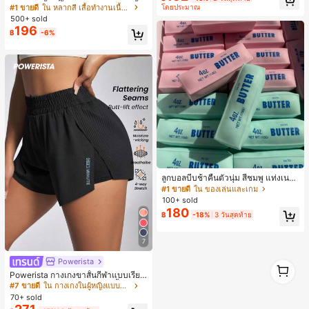
งระบายสีพื้นสีน้ำเงินสำหรับผู้หญิง, เสื้อ
#1 ขายดี
ใน หลากสี เสื้อทำงานเนื้อผ้านุ่ม
โดยประมาณ
ม, ลำลองอเนกประสงค์, สวมใส่ประจำวั
ครอปเข้ารูปผูกโบว์คอวีตัดกันสำหรับฤ
500+ sold
น, กลางแจ้ง, ช้อปปิ้ง, การเดินทาง, เสื้อ
ดูร้อน
196
ผ้ากลางแจ้ง
฿
-6%
ลูกบอลบีบช้าคืนตัวนุ่ม สีชมพู แท่งเนย
บีบคลายเครียด นุ่มยืดหยุ่น ของเล่นบีบ
#1 ขายดี
ใน ของเล่นและเกม
4 ออนซ์ ของเล่นเกลือ เหมาะสำหรับขอ
100+ sold
งขวัญวันหยุด ของขวัญสนุกและน่ารัก
180
฿
-18%
3 วันสุดท้าย
ของขวัญวันเกิด ของขวัญอีสเตอร์ ของ
ขวัญฮาโลวีน ของขวัญคริสต์มาส ของข
วัญปาร์ตี้ สกวิชชี่ ของเล่นสกวิชชี่ ของเ
7
ล่นคลายเครียดสกวิชชี่ สกวิชชี่เกี๊ยว ขอ
งเล่นสำหรับผู้ใหญ่ ผู้หญิง สกวิชชี่กรอบ
Powerista
1
สกวิชชี่เนยกรอบ บีบ ลูกบอลสลัชชี่
1
Powerista กางเกงขาสั้นกีฬาแบบเรียบ
ง่าย สไตล์วันทุกวัน กางเกงขาสั้นสบาย
#7 ขายดี
ใน กางเกงในผู้หญิงแบบแอคทีฟ
พร้อมเสวตเตอร์
70+ sold