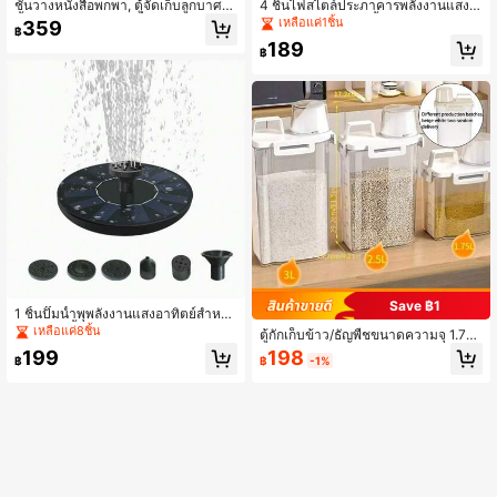
ชั้นวางหนังสือพกพา, ตู้จัดเก็บลูกบาศก์,
4 ชิ้นไฟสไตล์ประภาคารพลังงานแสงอ
ชั้นหนังสือสำหรับห้องนั่งเล่น, ห้องทำงา
าทิตย์ - แสงอุ่น, กันน้ำ, สวนกลางแจ้งท
เหลือแค่1ชิ้น
359
฿
น, ห้องนอน, สีเทา
างเดินบันไดรั้วไฟกลางคืน
189
฿
Save ฿1
1 ชิ้นปั๊มน้ำพุพลังงานแสงอาทิตย์สำหรับ
กลางแจ้งน้ำ, Solar Bird Bath Fountai
เหลือแค่8ชิ้น
ตู้กักเก็บข้าว/ธัญพืชขนาดความจุ 1.75
n, ลอยอิสระ, สำหรับ Garden, Patio Tu
ลิตร/2.5 ลิตร/3 ลิตร มีฝาปิดมิดชิด กัน
198
199
b, Pond, สระว่ายน้ำ
฿
-1%
฿
ความชื้นและแมลง สำหรับจัดระเบียบค
รัว