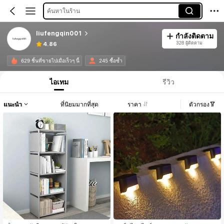
ค้นหาในร้าน
liufengqin001
กำลังติดตาม
328 ผู้ติดตาม
4.86
629 ชิ้นที่ขายไปเมื่อเร็วๆ นี้
245 ซื้อซ้ำ
ไอเทม
รีวิว
แนะนำ
ที่นิยมมากที่สุด
ราคา
ตัวกรอง