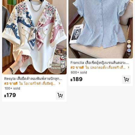
12
Franclia เสื้อเชิ้ตผู้หญิงแขนสั้นคอระบา
ยกระดุมเดี่ยวลายทาง
#2 ขายดี
ใน ปลอกคอตั้ง เสื้อสตรี เสื้อเบลาส์ & Tee
7
600+ sold
189
Resyla เสื้อยืดลำลองพิมพ์ลายปักลูกปัด
฿
รูปโบว์ขนาดใหญ่สำหรับผู้หญิง
#3 ขายดี
ใน โอเวอร์ไซส์ เสื้อยืดผู้หญิง
100+ sold
179
฿