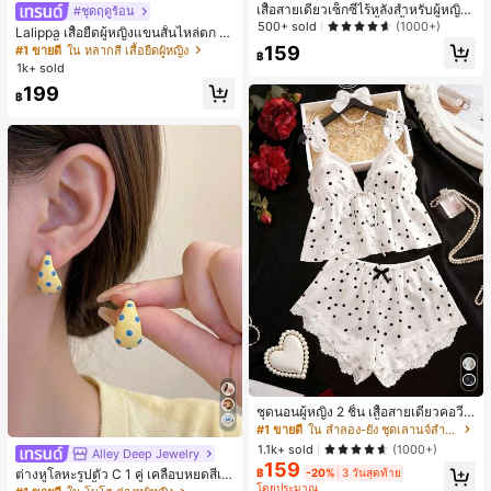
เสื้อสายเดี่ยวเซ็กซี่ไร้หลังสำหรับผู้หญิง
#ชุดฤดูร้อน
พร้อมบราแบบมีฟองน้ำ, เสื้อกล้ามแขน
500+ sold
(1000+)
Lalippa เสื้อยืดผู้หญิงแขนสั้นไหล่ตก ค
กุด, เสื้อลำลองสีดำสำหรับฤดูร้อน
อวีปกเสื้อ ลายพิมพ์ดิจิทัลลายทาง สไตล์
159
#1 ขายดี
ใน หลากสี เสื้อยืดผู้หญิง
฿
สปอร์ตแฟชั่นมินิมอล ของขวัญสำหรับเ
1k+ sold
พื่อน
199
฿
ชุดนอนผู้หญิง 2 ชิ้น เสื้อสายเดี่ยวคอวีลู
กไม้ พร้อมกางเกงขาสั้นแต่งลูกไม้ แต่ง
#1 ขายดี
ใน ลำลอง-ยัง ชุดเลานจ์สำหรับผู้หญิง
โบว์ที่เอว ชุดลำลองผู้หญิงนุ่มสบายน่ารั
1.1k+ sold
(1000+)
Alley Deep Jewelry
#1 ขายดี
ใน โบโฮ ต่างหูผู้หญิง
ก สไตล์เอสเธติก
159
ลูกค้ากลับมาซื้อซ้ำ!
฿
-20%
3 วันสุดท้าย
ต่างหูโลหะรูปตัว C 1 คู่ เคลือบหยดสีเห
โดยประมาณ
ลือง ลายจุดสีน้ำเงิน สไตล์ยุโรปและอเม