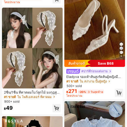
โดยประมาณ
5
Save ฿68
#ปาร์ตี้ก่อนแต่งงาน
Eladyva รองเท้าส้นสูงรัดส้นผู้หญิงมีดอ
กไม้ประดับตาข่ายเสริมและสามารถสว
#1 ขายดี
ใน สง่างาม ปั๊มผู้หญิง
มได้สองแบบ ส้นสูง 7 ซม. รูปแบบโรมัน
500+ sold
หรูหรา ส้นเข็ม ลุคเทพนิยาย
271
฿
-20%
3 วันสุดท้าย
2ชิ้น/1ชิ้น ที่คาดผมโบว์ลูกไม้ มงกุฎสูง
โดยประมาณ
แถบกว้าง สีดำ สีขาว สำหรับใส่ประจำ
#1 ขายดี
ใน โพลีเอสเตอร์ ที่คาดผม
วัน กิ๊บติดผม ยางรัดผม (ลายปักดอกไม้
900+ sold
จัดวางแบบสุ่ม)
49
฿