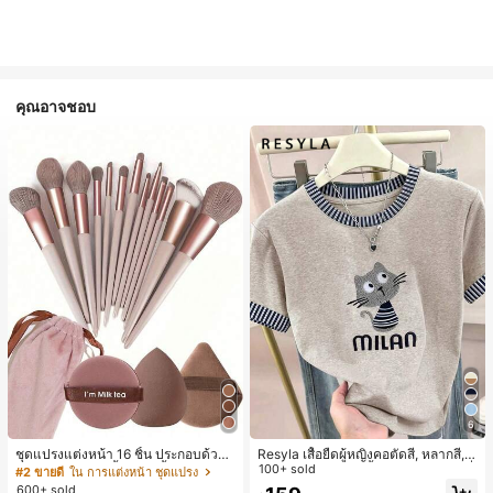
คุณอาจชอบ
6
ชุดแปรงแต่งหน้า 16 ชิ้น ประกอบด้วยแ
Resyla เสื้อยืดผู้หญิงคอตัดสี, หลากสี, ล
ปรงแต่งหน้า 13 ชิ้น, ฟองน้ำแต่งหน้ารู
ายพิมพ์แมวน่ารัก, เสื้อสำหรับออกไปเที่
100+ sold
#2 ขายดี
ใน การแต่งหน้า ชุดแปรง
ปหยดน้ำ 1 ชิ้น, แปรงแป้งรองพื้นกลม 1
ยวฤดูร้อน, ดีไซน์กราฟิก, ความรู้สึกพรีเ
600+ sold