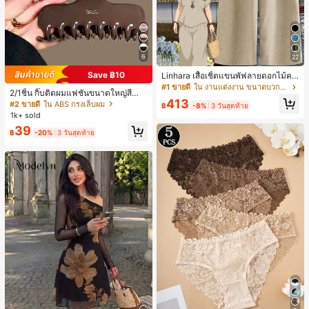
6
22
Save ฿10
Linhara เสื้อเชิ้ตแขนพัฟลายดอกไม้คอ
ปกไม่สมมาตรสำหรับผู้หญิงไซส์ใหญ่ +
#1 ขายดี
ใน งานแต่งงาน ขนาดบวก Co-Ords
2/1ชิ้น กิ๊บติดผมแฟชั่นขนาดใหญ่สีน้ำ
กางเกงลำลองทรงหลวมเอวยางยืด 2 ชิ้
413
ตาลชานมสำหรับผู้หญิง เหมาะสำหรับก
#2 ขายดี
ใน ABS กรงเล็บผม
น สำหรับฤดูใบไม้ผลิ/ฤดูร้อน
฿
-8%
3 วันสุดท้าย
ารอาบน้ำ ล้างหน้า และจัดแต่งทรงผม
1k+ sold
39
฿
-20%
3 วันสุดท้าย