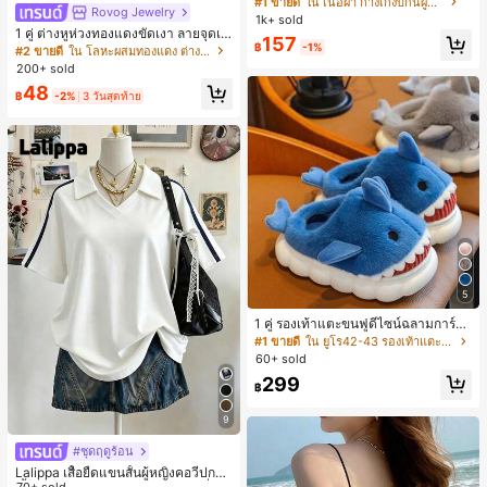
#1 ขายดี
ใน เนื้อผ้า กางเกงบิกินี่ผู้หญิง
Rovog Jewelry
1k+ sold
1 คู่ ต่างหูห่วงทองแดงขัดเงา ลายจุดเร
157
ขาคณิตสไตล์มินิมอล เหมาะสำหรับสว
฿
-1%
#2 ขายดี
ใน โลหะผสมทองแดง ต่างหูผู้หญิง
มใส่ประจำวันแบบสบายๆ สำหรับผู้หญิง
200+ sold
48
฿
-2%
3 วันสุดท้าย
5
1 คู่ รองเท้าแตะขนฟูดีไซน์ฉลามการ์ตู
น น่ารักและสนุกสนาน เหมาะสำหรับฤดู
#1 ขายดี
ใน ยูโร42-43 รองเท้าแตะใส่ในบ้าน
ใบไม้ร่วง/ฤดูหนาว รองเท้าแตะยูนิเซ็ก
60+ sold
ซ์เหล่านี้สามารถสวมใส่ได้ทั้งในร่มและ
299
กลางแจ้ง ช่วยให้เท้าของคุณอบอุ่นและ
฿
สบาย ทำให้เป็นของตกแต่งบ้านส่วนตัว
สำหรับห้องนอนหรือห้องน้ำ
9
#ชุดฤดูร้อน
Lalippa เสื้อยืดแขนสั้นผู้หญิงคอวีปกคอ
70+ sold