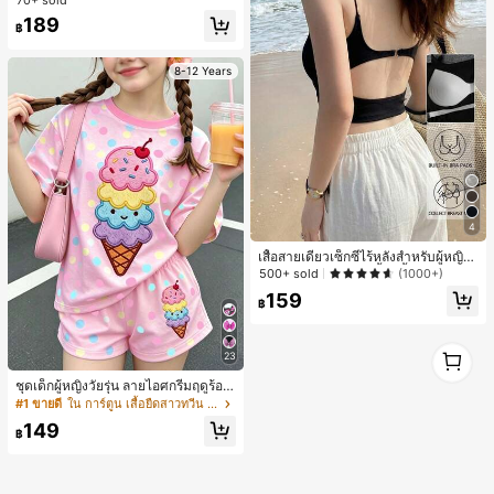
เสื้อไหล่ตก สายถัก งานคราฟต์แฟชั่นมิ
นิมอล ของขวัญสำหรับเพื่อน
189
฿
8-12 Years
4
เสื้อสายเดี่ยวเซ็กซี่ไร้หลังสำหรับผู้หญิง
พร้อมบราแบบมีฟองน้ำ, เสื้อกล้ามแขน
500+ sold
(1000+)
กุด, เสื้อลำลองสีดำสำหรับฤดูร้อน
159
฿
1
23
1
ชุดเด็กผู้หญิงวัยรุ่น ลายไอศกรีมฤดูร้อน
แบบมินิมอลน่ารัก ลายจุดสีสันสดใส สไ
#1 ขายดี
ใน การ์ตูน เสื้อยืดสาวทวีน Co-ord
ตล์ครีมหวาน สไตล์วันหยุด ชุด 2 ชิ้น แ
149
ขนสั้นและกางเกงขาสั้น เหมาะสำหรับฤ
฿
ดูร้อน กราฟิก สบาย ชุดเด็กผู้หญิง Y2K
คาวาอิ