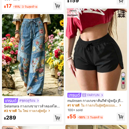
159
฿
ชิ้น และฟองน้ำแต่งหน้ารูปสามเหลี่ยม
มียม, ลำลองอเนกประสงค์, สวมใส่ประ
17
1 ชิ้น - ชุดคลาสสิก ทำจากขนสังเคราะ
จำวัน, กลางแจ้ง, ช้อปปิ้ง, การเดินทาง
฿
-11%
3 วันสุดท้าย
ห์นุ่มและเป็นมิตรต่อผิว เหมาะสำหรับผู้
เสื้อผ้ากลางแจ้ง
หญิงและเด็กผู้หญิง เหมาะสำหรับฤดูใบ
ไม้ร่วงและฤดูหนาว
5
22
FARYUN
mulinsen กางเกงขาสั้นกีฬาผู้หญิง ดีไซ
#ชุดฤดูร้อน
น์ปลายเปิด เอวยืดหยุ่น กางเกงขาสั้น
#1 ขายดี
ใน กางเกงในผู้หญิงแบบแอคทีฟ
Selamara กางเกงขายาวลำลองสไตล์โ
ลำลองกีฬาฤดูร้อน ความยาว 3/4
บฮีเมียนสำหรับพักผ่อน สีกากี ผิวสัมผัส
100+ sold
#3 ขายดี
ใน ใหม่ กางเกงผู้หญิง
มีเท็กซ์เจอร์ เอวสูงทรงหลวม เอวยางยืด
55
289
฿
-50%
3 วันสุดท้าย
พร้อมเชือกรูด ทรงขาตรงทิ้งตัว ขากว้า
฿
ง สำหรับชายหาด ลำลอง พักผ่อน และเ
ดินทาง