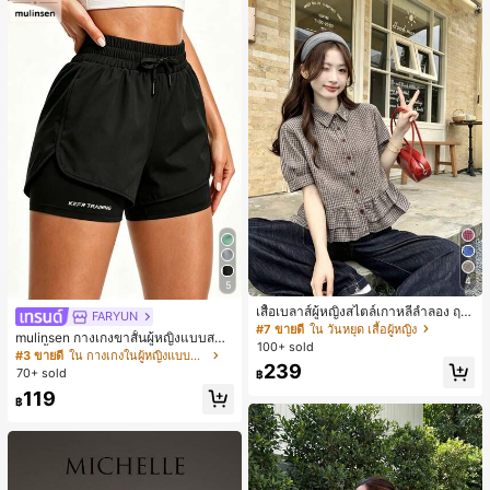
4
5
เสื้อเบลาส์ผู้หญิงสไตล์เกาหลีลำลอง ฤดู
FARYUN
ใบไม้ผลิ/ฤดูร้อนใหม่ ชายระบาย ชิคแล
#7 ขายดี
ใน วันหยุด เสื้อผู้หญิง
mulinsen กางเกงขาสั้นผู้หญิงแบบสบา
ะหรูหรา
100+ sold
ยๆ สีพื้น หลวม อเนกประสงค์ กางเกงขา
#3 ขายดี
ใน กางเกงในผู้หญิงแบบแอคทีฟ
สั้นกีฬา 2-In-1 สำหรับวิ่ง ฟิตเนส และก
239
70+ sold
฿
ารฝึกซ้อมกีฬาในฤดูร้อน
119
฿