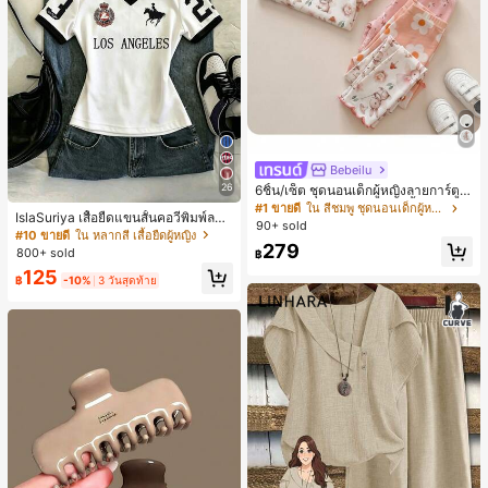
Bebeilu
26
6ชิ้น/เซ็ต ชุดนอนเด็กผู้หญิงลายการ์ตูน
หมีและดอกไม้ คอกลม แขนสั้น กางเกง
#1 ขายดี
ใน สีชมพู ชุดนอนเด็กผู้หญิง
IslaSuriya เสื้อยืดแขนสั้นคอวีพิมพ์ลาย
ขาสั้น ขอบระบาย สวมใส่สบาย
90+ sold
สีตัดกันสำหรับผู้หญิง
#10 ขายดี
ใน หลากสี เสื้อยืดผู้หญิง
279
800+ sold
฿
125
฿
-10%
3 วันสุดท้าย