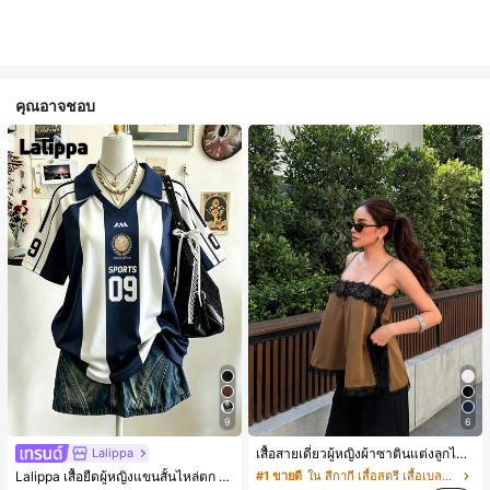
คุณอาจชอบ
9
6
Lalippa
เสื้อสายเดี่ยวผู้หญิงผ้าซาตินแต่งลูกไม้ - เสื้อสายเดี่ยวฤดูร้อนสีคากีมีรอยผ่าด้านข้างที่น่าดึงดูดแบบสบายๆ
Lalippa เสื้อยืดผู้หญิงแขนสั้นไหล่ตก คอวีปกเสื้อ ลายพิมพ์ดิจิทัลลายทาง สไตล์สปอร์ตแฟชั่นมินิมอล ของขวัญสำหรับเพื่อน
#1 ขายดี
ใน สีกากี เสื้อสตรี เสื้อเบลาส์ & Tee