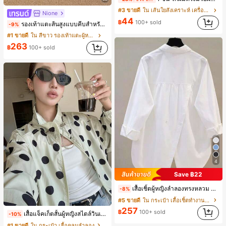
#3 ขายดี
ใน เส้นใยสังเคราะห์ เครื่องประดับผมผู้หญิง
Nione
44
฿
100+ sold
รองเท้าแตะส้นสูงแบบคีบสำหรับผู้หญิง สไตล์คลาสสิก สีบล็อก สไตล์แฟรี่ฤดูร้อน ส้นเข็ม รองเท้าแตะแบบคีบ รองเท้าแตะชายหาดแฟชั่นสายไขว้ รองเท้าผู้หญิง สำหรับออฟฟิศ บ้าน กลางแจ้ง ดีไซน์หัวเหลี่ยม ชิคและหรูหรา สำหรับเดทไนท์
-9%
#1 ขายดี
ใน สีขาว รองเท้าแตะผู้หญิง
263
฿
100+ sold
4
Save ฿22
เสื้อเชิ้ตผู้หญิงลำลองทรงหลวม ดีไซน์ผ่าหลัง คอปกพับ แขนยาว ผ้าทอสีพื้น กระเป๋าผ่าหน้าติดกระดุม สไตล์เรียบหรูสำหรับใส่ไปทำงานและใส่ประจำวัน ฤดูใบไม้ผลิ/ใบไม้ร่วง สีขาว ลุคสมาร์ทแคชชวล
-8%
#5 ขายดี
ใน กระเป๋า เสื้อเชิ้ตทำงานมีกระเป๋า
257
฿
100+ sold
เสื้อแจ็คเก็ตสั้นผู้หญิงสไตล์วินเทจ ลายจุดขนาดใหญ่ คอตั้ง เอวเข้ารูป แขนพอง ทรงหลวม แฟชั่นอเนกประสงค์ สำหรับใส่ประจำวันและไปเที่ยวพักผ่อน
-10%
#1 ขายดี
ใน กระเป๋า เสื้อคลุมลำลอง