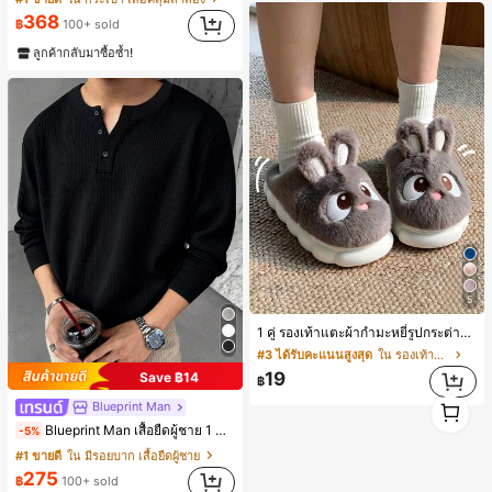
368
฿
100+ sold
ลูกค้ากลับมาซื้อซ้ำ!
5
1 คู่ รองเท้าแตะผ้ากำมะหยี่รูปกระต่ายสำหรับผู้หญิง, อบอุ่นและสบาย, เหมาะสำหรับใส่ลำลองในฤดูใบไม้ร่วง/ฤดูหนาว, รองเท้าบ้านผู้หญิงหรูหราใหม่, ส้นเตี้ย, หัวกลมเรียบง่าย, อุปกรณ์เสริมสำหรับฤดูหนาวที่อบอุ่น, รองเท้าแตะผ้ากำมะหยี่น่ารัก, ของขวัญปีใหม่/วันวาเลนไทน์ในอุดมคติ, รองเท้าแตะคู่รัก, ของขวัญวันแม่, สวน, ของตกแต่งห้องครัว, ฤดูร้อน, ชายหาด, ของใช้จำเป็นสำหรับการเดินทาง, ของตกแต่งห้อง, นุ่มนิ่ม, การสำเร็จการศึกษา, ชั้นวางรองเท้า, ประหยัดพื้นที่จัดเก็บ, กลางแจ้ง, สวน, พิธีสำเร็จการศึกษา, พิธีจบการศึกษา, ยินดีด้วยบัณฑิต, บัณฑิตที่สำเร็จการศึกษา, ผู้กล่าวคำอำลา, เรียนจบ, งานเลี้ยงจบการศึกษา
#3 ได้รับคะแนนสูงสุด
ใน รองเท้าแตะใส่ในบ้าน
19
Save ฿14
฿
1
Blueprint Man
1
Blueprint Man เสื้อยืดผู้ชาย 1 ชิ้น คอเฮนลีย์ ผ้าถักลายวาฟเฟิล คอวีเล็ก ทรงหลวม บาง ระบายอากาศได้ดี ใส่สบาย มีกระดุม สไตล์ Old Money ทรงยุโรป ไซส์ใหญ่กว่าปกติ กรุณาเลือกไซส์เล็กลงเพื่อให้พอดีขึ้น
-5%
#1 ขายดี
ใน มีรอยบาก เสื้อยืดผู้ชาย
275
฿
100+ sold