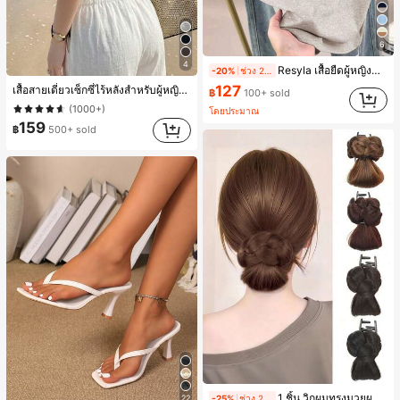
6
4
Resyla เสื้อยืดผู้หญิงคอตัดสี, หลากสี, ลายพิมพ์แมวน่ารัก, เสื้อสำหรับออกไปเที่ยวฤดูร้อน, ดีไซน์กราฟิก, ความรู้สึกพรีเมียม, ลำลองอเนกประสงค์, สวมใส่ประจำวัน, กลางแจ้ง, ช้อปปิ้ง, การเดินทาง เสื้อผ้ากลางแจ้ง
-20%
ช่วง 2 วันที่ผ่านมา
127
เสื้อสายเดี่ยวเซ็กซี่ไร้หลังสำหรับผู้หญิงพร้อมบราแบบมีฟองน้ำ, เสื้อกล้ามแขนกุด, เสื้อลำลองสีดำสำหรับฤดูร้อน
฿
100+ sold
(1000+)
โดยประมาณ
159
฿
500+ sold
1 ชิ้น วิกผมทรงมวยผมยุ่งเหยิงพร้อมคลิปหนีบผม, คลิปหนีบผมสังเคราะห์ที่ได้รับการอัปเกรดแฟชั่น, วิกผมเส้นใยทนความร้อนสูงที่ออกแบบมาสำหรับผู้หญิง, ใช้งานง่ายโดยไม่ต้องใช้เครื่องมือ, เหมาะสำหรับสไตล์สบายๆ, อุปกรณ์เสริมผมที่สมบูรณ์แบบสำหรับผู้หญิง คลิปหนีบผม คลิปหนีบผมสบายๆ แฟชั่นผม คลิปหนีบผมหรูหรา ฤดูร้อน ชายหาด วันหยุด
-25%
ช่วง 2 วันที่ผ่านมา
22