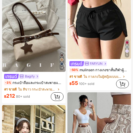
5
FARYUN
14
mulinsen กางเกงขาสั้นกีฬาผู้หญิง ดีไซน์ปลายเปิด เอวยืดหยุ่น กางเกงขาสั้นลำลองกีฬาฤดูร้อน ความยาว 3/4
-50%
Bagify
#1 ขายดี
ใน กางเกงในผู้หญิงแบบแอคทีฟ
55
กระเป๋าถือและกระเป๋าสะพายแฟชั่นใหม่ ตกแต่งด้วยเข็มขัด เหมาะสำหรับงานปาร์ตี้ การรวมตัว การออกไปข้างนอก การท่องเที่ยว การช้อปปิ้ง และการใช้งานประจำวัน สามารถเก็บเหรียญ โทรศัพท์ เหมาะสำหรับกระเป๋าทำงานของพนักงานออฟฟิศ นักศึกษามหาวิทยาลัย และพนักงานออฟฟิศ กระเป๋าผู้หญิงที่หรูหรา
-3%
฿
100+ sold
#1 ขายดี
ใน สีขาว กระเป๋าสะพายผู้หญิง
212
฿
80+ sold