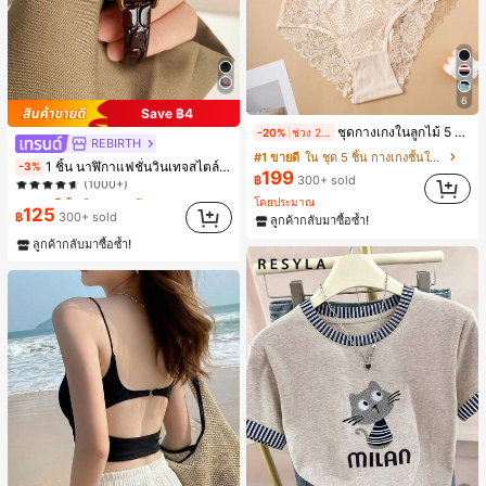
6
Save ฿4
ชุดกางเกงในลูกไม้ 5 ชิ้น สำหรับใส่ทุกวัน
-20%
ช่วง 2 วันที่ผ่านมา
REBIRTH
#1 ขายดี
ใน วินเทจ นาฬิกาควอทซ์ผู้หญิง
#1 ขายดี
ใน ชุด 5 ชิ้น กางเกงชั้นในผู้หญิง
1 ชิ้น นาฬิกาแฟชั่นวินเทจสไตล์มินิมอลเลขโรมันสำหรับผู้หญิง เหมาะสำหรับการตกแต่งประจำวัน
-3%
(1000+)
199
฿
300+ sold
#1 ขายดี
#1 ขายดี
ใน วินเทจ นาฬิกาควอทซ์ผู้หญิง
ใน วินเทจ นาฬิกาควอทซ์ผู้หญิง
โดยประมาณ
(1000+)
(1000+)
125
฿
300+ sold
ลูกค้ากลับมาซื้อซ้ำ!
#1 ขายดี
ใน วินเทจ นาฬิกาควอทซ์ผู้หญิง
ลูกค้ากลับมาซื้อซ้ำ!
(1000+)