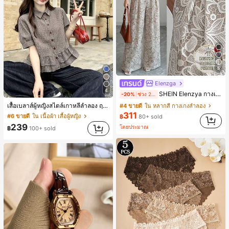
5
Elenzga
4
SHEIN Elenzya กางเกงคูลอตลายจุดเอวสูงแบบใหม่สำหรับฤดูใบไม้ผลิ/ฤดูร้อน, สไตล์หรูหราเหมาะสำหรับใส่ในชีวิตประจำวันและทำงาน, ให้ความรู้สึกวินเทจสำหรับฤดูรับปริญญา, เทศกาลดนตรี, การแข่งม้าดาร์บี้, วันประกาศอิสรภาพ
-20%
ช่วง 2 วันที่ผ่านมา
เสื้อเบลาส์ผู้หญิงสไตล์เกาหลีลำลอง ฤดูใบไม้ผลิ/ฤดูร้อนใหม่ ชายระบาย ชิคและหรูหรา
#4 ขายดี
ใน หลากสี กางเกงลำลอง
311
#6 ขายดี
ใน เนื้อผ้า เสื้อผู้หญิง
฿
80+ sold
239
โดยประมาณ
฿
100+ sold