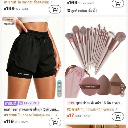
169
#1 ขายดี
ใน หลากสี เสื้อยืดผู้หญิง
฿
1.5k+ sold
199
฿
1k+ sold
ลูกค้ากลับมาซื้อซ้ำ!
5
ชุดแปรงแต่งหน้า 16 ชิ้น ประกอบด้วยแปรงแต่งหน้า 13 ชิ้น, ฟองน้ำแต่งหน้ารูปหยดน้ำ 1 ชิ้น, แปรงแป้งรองพื้นกลม 1 ชิ้น และฟองน้ำแต่งหน้ารูปสามเหลี่ยม 1 ชิ้น - ชุดคลาสสิก ทำจากขนสังเคราะห์นุ่มและเป็นมิตรต่อผิว เหมาะสำหรับผู้หญิงและเด็กผู้หญิง เหมาะสำหรับฤดูใบไม้ร่วงและฤดูหนาว
FARYUN
-11%
mulinsen กางเกงขาสั้นผู้หญิงแบบสบายๆ สีพื้น หลวม อเนกประสงค์ กางเกงขาสั้นกีฬา 2-In-1 สำหรับวิ่ง ฟิตเนส และการฝึกซ้อมกีฬาในฤดูร้อน
#2 ขายดี
ใน การแต่งหน้า ชุดแปรง
17
#3 ขายดี
ใน กางเกงในผู้หญิงแบบแอคทีฟ
฿
600+ sold
119
฿
70+ sold