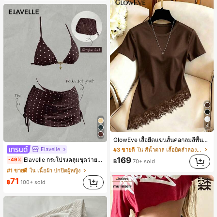
4
GlowEve เสื้อยืดแขนสั้นคอกลมสีพื้นลำลองอเนกประสงค์สำหรับผู้หญิง
Elavelle
#3 ขายดี
ใน สีน้ำตาล เสื้อยืดลำลองพื้นฐาน
169
Elavelle กระโปรงคลุมชุดว่ายน้ำลายจุดสำหรับผู้หญิง, กระโปรงคลุมชุดว่ายน้ำสีน้ำตาลสำหรับเทศกาลฤดูใบไม้ผลิ/ฤดูร้อน
-49%
฿
70+ sold
#1 ขายดี
ใน เนื้อผ้า ปกปิดผู้หญิง
71
฿
100+ sold