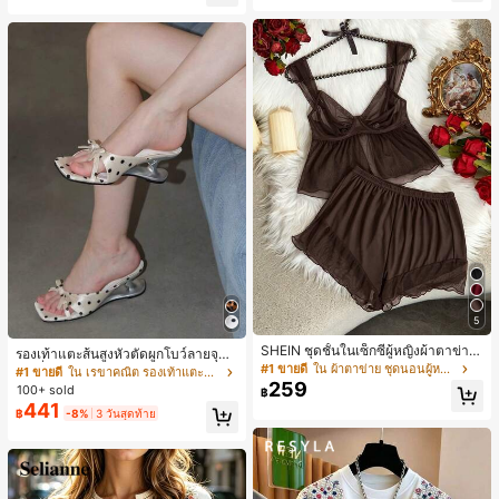
ลูกค้ากลับมาซื้อซ้ำ!
5
SHEIN ชุดชั้นในเซ็กซี่ผู้หญิงผ้าตาข่าย
รองเท้าแตะส้นสูงหัวตัดผูกโบว์ลายจุดส
มีโครงคัพบาง
#1 ขายดี
ใน ผ้าตาข่าย ชุดนอนผู้หญิง
ายเดี่ยวส้นไม่สมมาตรสำหรับผู้หญิง, รอ
#1 ขายดี
ใน เรขาคณิต รองเท้าแตะส้นสูงผู้หญิง
งเท้าแตะส้นสูงหนังเทียมสีขาวหรูหรา
259
100+ sold
฿
สำหรับฤดูร้อน
441
฿
-8%
3 วันสุดท้าย