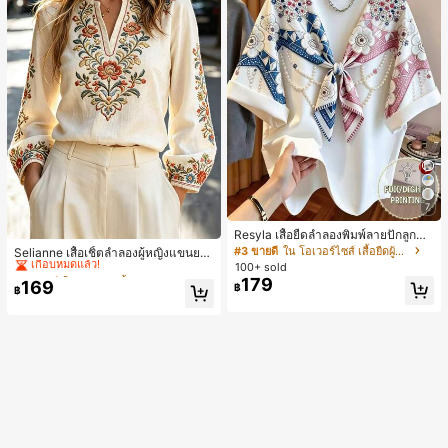
7
#2 ขายดี
ใน งานปัก เสื้อทำงาน
Resyla เสื้อยืดลำลองพิมพ์ลายปักลูกปัด
รูปโบว์ขนาดใหญ่สำหรับผู้หญิง
#3 ขายดี
ใน โอเวอร์ไซส์ เสื้อยืดผู้หญิง
เกือบหมดแล้ว!
Selianne เสื้อเชิ้ตลำลองผู้หญิงแขนยา
ว คอวีเว้า ลายดอกไม้
100+ sold
#2 ขายดี
#2 ขายดี
ใน งานปัก เสื้อทำงาน
ใน งานปัก เสื้อทำงาน
179
169
เกือบหมดแล้ว!
เกือบหมดแล้ว!
฿
฿
#2 ขายดี
ใน งานปัก เสื้อทำงาน
เกือบหมดแล้ว!