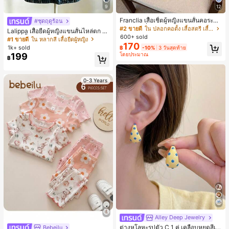
9
12
Franclia เสื้อเชิ้ตผู้หญิงแขนสั้นคอระบา
#ชุดฤดูร้อน
ยกระดุมเดี่ยวลายทาง
#2 ขายดี
ใน ปลอกคอตั้ง เสื้อสตรี เสื้อเบลาส์ & Tee
Lalippa เสื้อยืดผู้หญิงแขนสั้นไหล่ตก ค
600+ sold
อวีปกเสื้อ ลายพิมพ์ดิจิทัลลายทาง สไตล์
#1 ขายดี
ใน หลากสี เสื้อยืดผู้หญิง
170
สปอร์ตแฟชั่นมินิมอล ของขวัญสำหรับเ
1k+ sold
฿
-10%
3 วันสุดท้าย
พื่อน
โดยประมาณ
199
฿
0-3 Years
Alley Deep Jewelry
#1 ขายดี
ใน โบโฮ ต่างหูผู้หญิง
ลูกค้ากลับมาซื้อซ้ำ!
ต่างหูโลหะรูปตัว C 1 คู่ เคลือบหยดสีเห
Bebeilu