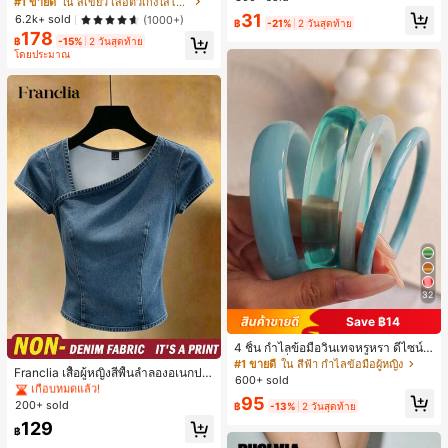
#1 ขายดี
ใน สีเขียว เสื้อตัวเก่งใส่ได้ทุกวัน
เล็กๆ ห่วงผม อุปกรณ์เสริมผม, เหมาะสำ
เกือบหมดแล้ว!
31
6.2k+ sold
(1000+)
หรับการออกไปข้างนอกประจำวัน, ลำล
฿
-21%
2 วันสุดท้าย
อง, งานปาร์ตี้, การเดินทาง, การพักผ่อ
178
฿
-15%
2 วันสุดท้าย
น, การมัดผม, การจัดทรงผม, การแต่งห
โดยประมาณ
น้า, การจับคู่ชุด, อุปกรณ์เสริมประดับผ
ม
32
Save ฿14
4 ชิ้น กำไลข้อมือวินเทจหรูหรา ดีไซน์มิ
#1 ขายดี
ใน ธรรมดา เสื้อผู้หญิง
นิมอลแฟชั่น เหมาะสำหรับใส่ในชีวิตปร
#1 ขายดี
ใน สีฟ้า กำไลข้อมือผู้หญิง
เกือบหมดแล้ว!
Franclia เสื้อผู้หญิงสีพื้นลำลองอเนกปร
ะจำวัน อะคริลิก เหมาะสำหรับใส่ในชีวิ
600+ sold
ะสงค์สำหรับใส่ประจำวัน
ตประจำวันและงานปาร์ตี้ ของขวัญสำห
#1 ขายดี
#1 ขายดี
ใน ธรรมดา เสื้อผู้หญิง
ใน ธรรมดา เสื้อผู้หญิง
95
รับผู้หญิง
200+ sold
เกือบหมดแล้ว!
เกือบหมดแล้ว!
฿
-13%
2 วันสุดท้าย
#1 ขายดี
ใน ธรรมดา เสื้อผู้หญิง
129
฿
เกือบหมดแล้ว!