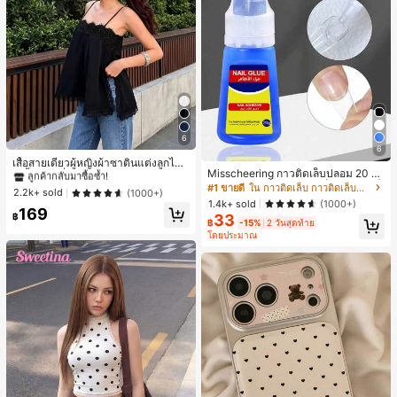
6
#1 ขายดี
ใน ชายหาด เสื้อกล้ามผู้หญิง & Camis
6
ลูกค้ากลับมาซื้อซ้ำ!
เสื้อสายเดี่ยวผู้หญิงผ้าซาตินแต่งลูกไม้
Misscheering กาวติดเล็บปลอม 20 กรั
- เสื้อสายเดี่ยวฤดูร้อนสีขากีมีรอยผ่าด้า
#1 ขายดี
#1 ขายดี
ใน ชายหาด เสื้อกล้ามผู้หญิง & Camis
ใน ชายหาด เสื้อกล้ามผู้หญิง & Camis
ม แรงยึดสูง เจลสติกเกอร์เล็บนุ่ม แห้งเร็
นข้างที่น่าดึงดูด ลำลองสีดำ สำหรับเธอ
#1 ขายดี
ใน กาวติดเล็บ กาวติดเล็บและสารยึดติด
ลูกค้ากลับมาซื้อซ้ำ!
ลูกค้ากลับมาซื้อซ้ำ!
2.2k+ sold
(1000+)
ว เหมาะสำหรับผู้เริ่มต้นทำเล็บ ติดทนน
1.4k+ sold
(1000+)
#1 ขายดี
ใน ชายหาด เสื้อกล้ามผู้หญิง & Camis
าน
169
฿
33
ลูกค้ากลับมาซื้อซ้ำ!
฿
-15%
2 วันสุดท้าย
โดยประมาณ