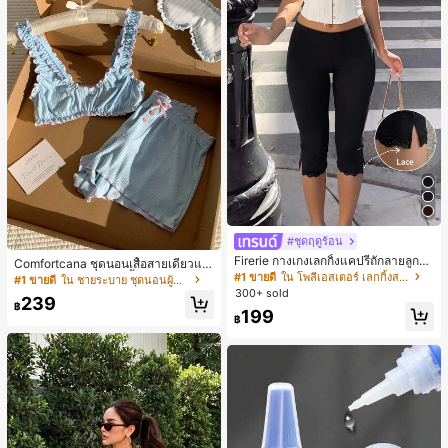
#ชุดฤดูร้อน
Firerie กางเกงเลกกิ้งแคปรีถักลายลูกไม้
Comfortcana ชุดนอนเสื้อสายเดี่ยวแต่
สีดำหรูหราสำหรับผู้หญิง อเนกประสงค์
#1 ขายดี
ใน โพลีเอสเตอร์ เลกกิ้งสตรี
งระบายและกางเกงขาสั้นสำหรับผู้หญิง
#1 ขายดี
ใน ชายระบาย ชุดนอนผู้หญิง
สำหรับกีฬา แฟชั่น ชายหาด เทศกาลด
300+ sold
239
นตรี ฤดูร้อนแบบสบายๆ
฿
199
฿