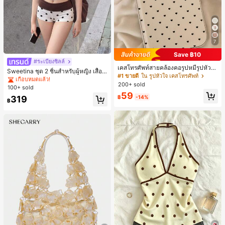
7
Save ฿10
#ระเบียงชิลล์
#1 ขายดี
ใน สีกากี ชุดทูพีซสำหรับผู้หญิง
เคสโทรศัพท์สายคล้องคอรูปหมีรูปหัวใจ
เกือบหมดแล้ว!
Sweetina ชุด 2 ชิ้นสำหรับผู้หญิง เสื้อก
สำหรับ 17 Pro Max สไตล์มินิมอลเกาห
#1 ขายดี
ใน รูปหัวใจ เคสโทรศัพท์
ล้ามเข้ารูปพิมพ์ลายจุดสีบล็อกหลังเปิด
#1 ขายดี
#1 ขายดี
ใน สีกากี ชุดทูพีซสำหรับผู้หญิง
ใน สีกากี ชุดทูพีซสำหรับผู้หญิง
ลีสำหรับผู้หญิง ใช้ได้กับ 16/15/14 Pro
200+ sold
และกางเกงขาสั้นเอวพับ
100+ sold
เกือบหมดแล้ว!
เกือบหมดแล้ว!
เคสแข็งกันกระแทกแบบเต็มตัว
59
#1 ขายดี
ใน สีกากี ชุดทูพีซสำหรับผู้หญิง
319
฿
-14%
฿
เกือบหมดแล้ว!