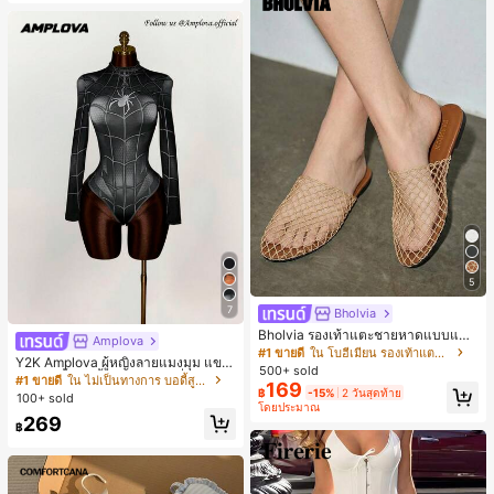
5
7
Bholvia
Bholvia รองเท้าแตะชายหาดแบบแบน
Amplova
สบาย ๆ ลายฉลุมาใหม่สำหรับผู้หญิง
#1 ขายดี
ใน โบฮีเมียน รองเท้าแตะผู้หญิง
Y2K Amplova ผู้หญิงลายแมงมุม แขน
500+ sold
ยาว คอตั้ง บอดี้สูท, สไตล์แฟชั่นดาร์ก
#1 ขายดี
ใน ไม่เป็นทางการ บอดี้สูทผู้หญิง
169
บอดี้สูทผู้หญิง บอดี้สูทฮาโลวีน บอดี้สูท
฿
-15%
2 วันสุดท้าย
100+ sold
ลายใยแมงมุม
โดยประมาณ
269
฿