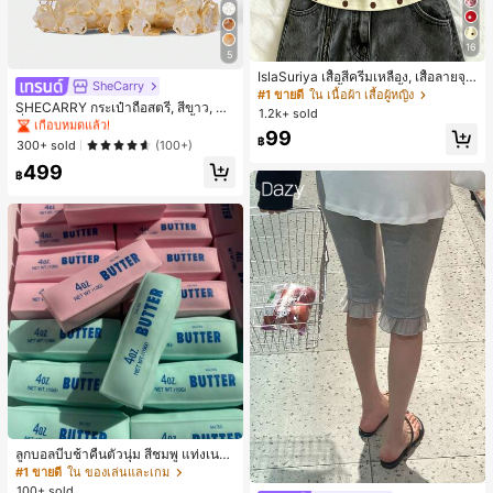
16
5
IslaSuriya เสื้อสีครีมเหลือง, เสื้อลายจุ
SheCarry
#1 ขายดี
ใน บรรยากาศฤดูร้อน กระเป๋าหูหิ้วด้านบนผู้หญิง
ด, ชุดผู้หญิง, เสื้อผู้หญิง, เสื้อกล้ามลำลอ
#1 ขายดี
ใน เนื้อผ้า เสื้อผู้หญิง
เกือบหมดแล้ว!
SHECARRY กระเป๋าถือสตรี, สีขาว, แฟ
ง, กำลังเป็นที่นิยม, เสื้อแฟชั่น, เสื้อ Y2k,
1.2k+ sold
ชั่น, สง่างาม, วันหยุด, งานปาร์ตี้
เสื้อผ้า Y2k, เสื้อหรูหรา, เสื้อคล้องคอ, เ
#1 ขายดี
#1 ขายดี
ใน บรรยากาศฤดูร้อน กระเป๋าหูหิ้วด้านบนผู้หญิง
ใน บรรยากาศฤดูร้อน กระเป๋าหูหิ้วด้านบนผู้หญิง
99
สื้อเซ็กซี่, เสื้อเปิดหลัง,
฿
เกือบหมดแล้ว!
เกือบหมดแล้ว!
300+ sold
(100+)
#1 ขายดี
ใน บรรยากาศฤดูร้อน กระเป๋าหูหิ้วด้านบนผู้หญิง
499
฿
เกือบหมดแล้ว!
ลูกบอลบีบช้าคืนตัวนุ่ม สีชมพู แท่งเนย
บีบคลายเครียด นุ่มยืดหยุ่น ของเล่นบีบ
#1 ขายดี
ใน ของเล่นและเกม
4 ออนซ์ ของเล่นเกลือ เหมาะสำหรับขอ
100+ sold