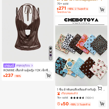
พร้อมเสวตเตอร์
70+ sold
271
฿
-15%
2 วันสุดท้าย
โดยประมาณ
5
#ชุดฤดูร้อน
ROMWE เสื้อกล้ามผู้หญิง Y2K เซ็กซี่สไ
ตล์สาวฮอต มินิมอล คอวีลึก คอคาวบอ
237
฿
-18%
ย ย้อนยุค เปิดหลัง สายคล้องคอ (รวมชั้
นในลูกไม้)
#1 ขายดี
ใน หลากสี ที่คาดผม
1
เกือบหมดแล้ว!
1 ชิ้น ผ้าพันคอสี่เหลี่ยมสำหรับผู้หญิง, วั
1
สดุผ้าลินิน, ลายพิมพ์ดอกไม้สด, ตกแต่ง
#1 ขายดี
#1 ขายดี
ใน หลากสี ที่คาดผม
ใน หลากสี ที่คาดผม
สไตล์วินเทจ, สามารถใช้เป็นผ้าพันศีรษ
เกือบหมดแล้ว!
เกือบหมดแล้ว!
1k+ sold
(100+)
ะ, ที่คาดผม หรือเครื่องประดับผม, สำหรั
#1 ขายดี
ใน หลากสี ที่คาดผม
50
บเดินทาง, ปาร์ตี้
฿
-15%
3 วันสุดท้าย
เกือบหมดแล้ว!