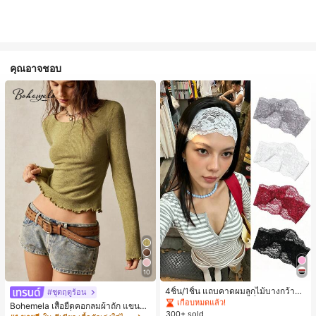
คุณอาจชอบ
#1 ขายดี
ใน 20-30% อ อุปกรณ์ผมของผู้หญิง
10
เกือบหมดแล้ว!
#1 ขายดี
#1 ขายดี
ใน 20-30% อ อุปกรณ์ผมของผู้หญิง
ใน 20-30% อ อุปกรณ์ผมของผู้หญิง
4ชิ้น/1ชิ้น แถบคาดผมลูกไม้บางกว้างยื
#ชุดฤดูร้อน
ดหยุ่นสำหรับผู้หญิง, แฟชั่นอเนกประสง
เกือบหมดแล้ว!
เกือบหมดแล้ว!
Bohemela เสื้อยืดคอกลมผ้าถัก แขนยา
ค์พรีเมียมหรูหราสไตล์มินิมอล ผ้าพันคอ
300+ sold
#1 ขายดี
ใน 20-30% อ อุปกรณ์ผมของผู้หญิง
ว สีเรียบ ใช้งานทั่วไป สำหรับผู้หญิง