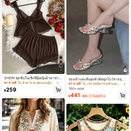
5
SHEIN ชุดชั้นในเซ็กซี่ผู้หญิงผ้าตาข่าย
รองเท้าแตะส้นสูงหัวตัดผูกโบว์ลายจุดส
มีโครงคัพบาง
#1 ขายดี
ใน ผ้าตาข่าย ชุดนอนผู้หญิง
ายเดี่ยวส้นไม่สมมาตรสำหรับผู้หญิง, รอ
#1 ขายดี
ใน เรขาคณิต รองเท้าแตะส้นสูงผู้หญิง
งเท้าแตะส้นสูงหนังเทียมสีขาวหรูหรา
100+ sold
259
฿
สำหรับฤดูร้อน
441
฿
-8%
3 วันสุดท้าย