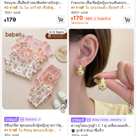
Resyla เสื้อยืดลำลองพิมพ์ลายปักลูกปัด
Franclia เสื้อเชิ้ตผู้หญิงแขนสั้นคอระบา
รูปโบว์ขนาดใหญ่สำหรับผู้หญิง
ยกระดุมเดี่ยวลายทาง
#3 ขายดี
ใน โอเวอร์ไซส์ เสื้อยืดผู้หญิง
#1 ขายดี
ใน ปลอกคอตั้ง เสื้อสตรี เสื้อเบลาส์ & Tee
100+ sold
600+ sold
170
179
฿
-10%
2 วันสุดท้าย
฿
โดยประมาณ
0-3 Years
#1 ขายดี
ใน โบโฮ ต่างหูผู้หญิง
ลูกค้ากลับมาซื้อซ้ำ!
Bebeilu
Alley Deep Jewelry
เกือบหมดแล้ว!
#1 ขายดี
#1 ขายดี
ใน โบโฮ ต่างหูผู้หญิง
ใน โบโฮ ต่างหูผู้หญิง
6ชิ้น/เซ็ต ชุดนอนเด็กผู้หญิงลายการ์ตูน
ต่างหูโลหะรูปตัว C 1 คู่ เคลือบหยดสีเห
ลูกค้ากลับมาซื้อซ้ำ!
ลูกค้ากลับมาซื้อซ้ำ!
หมีและดอกไม้ คอกลม แขนสั้น กางเกง
ลือง ลายจุดสีน้ำเงิน สไตล์ยุโรปและอเม
#1 ขายดี
ใน สีชมพู ชุดนอนเด็กผู้หญิง
เกือบหมดแล้ว!
เกือบหมดแล้ว!
#1 ขายดี
ใน โบโฮ ต่างหูผู้หญิง
ขาสั้น ขอบระบาย สวมใส่สบาย
ริกัน แฟชั่นส่วนตัว หวานและสง่างาม
90+ sold
300+ sold