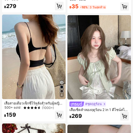
ลูกค้ากลับมาซื้อซ้ำ!
สำหรับผู้หญิงและเด็กหญิง สำหรับการเ
279
35
เกือบหมดแล้ว!
ดินทาง งานแต่งงาน ปาร์ตี้ วันเกิด ของ
฿
฿
-10%
3 วันสุดท้าย
ขวัญคริสต์มาส 2026
4
เสื้อสายเดี่ยวเซ็กซี่ไร้หลังสำหรับผู้หญิง
#ชุดฤดูร้อน
พร้อมบราแบบมีฟองน้ำ, เสื้อกล้ามแขน
500+ sold
(1000+)
เสื้อเชิ้ตลำลองฤดูร้อน 2 in 1 ดีไซน์สไต
กุด, เสื้อลำลองสีดำสำหรับฤดูร้อน
ล์เกาหลี แต่งลูกไม้ต่อผ้า
159
269
฿
฿