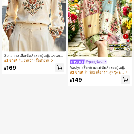
16
Selianne เสื้อเชิ้ตลำลองผู้หญิงแขนยา
ว คอวีเว้า ลายดอกไม้
#2 ขายดี
ใน งานปัก เสื้อทำงาน
#ชุดฤดูร้อน
169
Vaclyn เสื้อกล้ามแฟชั่นลำลองผู้หญิง ล
฿
ายแพตช์เวิร์ก แขนกุด คอกลม ติดกระดุ
#2 ขายดี
ใน ใหม่ เสื้อกล้ามผู้หญิง & Camis
ม
149
฿