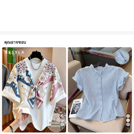
คุณอาจชอบ
7
12