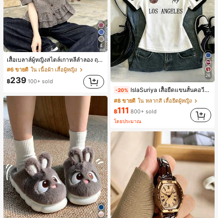
4
เสื้อเบลาส์ผู้หญิงสไตล์เกาหลีลำลอง ฤดูใบไม้ผลิ/ฤดูร้อนใหม่ ชายระบาย ชิคและหรูหรา
#6 ขายดี
ใน เนื้อผ้า เสื้อผู้หญิง
26
239
฿
100+ sold
IslaSuriya เสื้อยืดแขนสั้นคอวีพิมพ์ลายสีตัดกันสำหรับผู้หญิง
-20%
#8 ขายดี
ใน หลากสี เสื้อยืดผู้หญิง
111
฿
800+ sold
โดยประมาณ