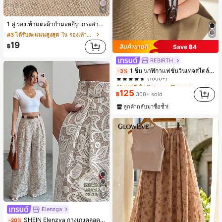
5
1 คู่ รองเท้าแตะผ้ากำมะหยี่รูปกระต่ายสำหรับผู้หญิง, อบอุ่นและสบาย, เหมาะสำหรับใส่ลำลองในฤดูใบไม้ร่วง/ฤดูหนาว, รองเท้าบ้านผู้หญิงหรูหราใหม่, ส้นเตี้ย, หัวกลมเรียบง่าย, อุปกรณ์เสริมสำหรับฤดูหนาวที่อบอุ่น, รองเท้าแตะผ้ากำมะหยี่น่ารัก, ของขวัญปีใหม่/วันวาเลนไทน์ในอุดมคติ, รองเท้าแตะคู่รัก, ของขวัญวันแม่, สวน, ของตกแต่งห้องครัว, ฤดูร้อน, ชายหาด, ของใช้จำเป็นสำหรับการเดินทาง, ของตกแต่งห้อง, นุ่มนิ่ม, การสำเร็จการศึกษา, ชั้นวางรองเท้า, ประหยัดพื้นที่จัดเก็บ, กลางแจ้ง, สวน, พิธีสำเร็จการศึกษา, พิธีจบการศึกษา, ยินดีด้วยบัณฑิต, บัณฑิตที่สำเร็จการศึกษา, ผู้กล่าวคำอำลา, เรียนจบ, งานเลี้ยงจบการศึกษา
#3 ได้รับคะแนนสูงสุด
ใน รองเท้าแตะใส่ในบ้าน
19
฿
Save ฿4
REBIRTH
#1 ขายดี
ใน วินเทจ นาฬิกาควอทซ์ผู้หญิง
1 ชิ้น นาฬิกาแฟชั่นวินเทจสไตล์มินิมอลเลขโรมันสำหรับผู้หญิง เหมาะสำหรับการตกแต่งประจำวัน
-3%
(1000+)
#1 ขายดี
#1 ขายดี
ใน วินเทจ นาฬิกาควอทซ์ผู้หญิง
ใน วินเทจ นาฬิกาควอทซ์ผู้หญิง
(1000+)
(1000+)
125
฿
300+ sold
#1 ขายดี
ใน วินเทจ นาฬิกาควอทซ์ผู้หญิง
ลูกค้ากลับมาซื้อซ้ำ!
(1000+)
5
Elenzga
SHEIN Elenzya กางเกงคูลอตลายจุดเอวสูงแบบใหม่สำหรับฤดูใบไม้ผลิ/ฤดูร้อน, สไตล์หรูหราเหมาะสำหรับใส่ในชีวิตประจำวันและทำงาน, ให้ความรู้สึกวินเทจสำหรับฤดูรับปริญญา, เทศกาลดนตรี, การแข่งม้าดาร์บี้, วันประกาศอิสรภาพ
-20%