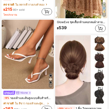
#4 ขายดี
ใน หลากสี กางเกงลำลอง
215
฿
80+ sold
โดยประมาณ
5
GlowEve ชุดเสื้อกล้ามคอกลมผ้าลายนูนและกระโปรงมิดิลายดอกไม้สไตล์ลำลองหรูหรา
539
฿
22
Nione
รองเท้าแตะส้นสูงแบบคีบสำหรับผู้หญิง สไตล์คลาสสิก สีบล็อก สไตล์แฟรี่ฤดูร้อน ส้นเข็ม รองเท้าแตะแบบคีบ รองเท้าแตะชายหาดแฟชั่นสายไขว้ รองเท้าผู้หญิง สำหรับออฟฟิศ บ้าน กลางแจ้ง ดีไซน์หัวเหลี่ยม ชิคและหรูหรา สำหรับเดทไนท์
-9%
#1 ขายดี
ใน สีขาว รองเท้าแตะผู้หญิง
263
1 ชิ้น วิกผมทรงมวยผมยุ่งเหยิงพร้อมคลิปหนีบผม, คลิปหนีบผมสังเคราะห์ที่ได้รับการอัปเกรดแฟชั่น, วิกผมเส้นใยทนความร้อนสูงที่ออกแบบมาสำหรับผู้หญิง, ใช้งานง่ายโดยไม่ต้องใช้เครื่องมือ, เหมาะสำหรับสไตล์สบายๆ, อุปกรณ์เสริมผมที่สมบูรณ์แบบสำหรับผู้หญิง คลิปหนีบผม คลิปหนีบผมสบายๆ แฟชั่นผม คลิปหนีบผมหรูหรา ฤดูร้อน ชายหาด วันหยุด
-25%
ช่วง 2 วันที่ผ่านมา