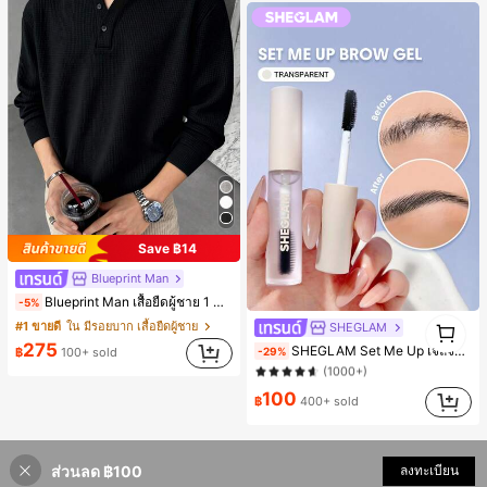
Save ฿14
Blueprint Man
Blueprint Man เสื้อยืดผู้ชาย 1 ชิ้น คอเฮนลีย์ ผ้าถักลายวาฟเฟิล คอวีเล็ก ทรงหลวม บาง ระบายอากาศได้ดี ใส่สบาย มีกระดุม สไตล์ Old Money ทรงยุโรป ไซส์ใหญ่กว่าปกติ กรุณาเลือกไซส์เล็กลงเพื่อให้พอดีขึ้น
-5%
1
#1 ขายดี
ใน มีรอยบาก เสื้อยืดผู้ชาย
SHEGLAM
#1 ขายดี
ใน SHEGLAM แต่งหน้า
1
275
SHEGLAM Set Me Up เจลจัดทรงคิ้ว เครื่องสำอางแบรนด์ความงามและเมคอัพสำหรับผู้หญิงและเด็กผู้หญิง
-29%
฿
100+ sold
(1000+)
#1 ขายดี
#1 ขายดี
ใน SHEGLAM แต่งหน้า
ใน SHEGLAM แต่งหน้า
(1000+)
(1000+)
100
฿
400+ sold
#1 ขายดี
ใน SHEGLAM แต่งหน้า
(1000+)
ส่วนลด ฿100
ลงทะเบียน