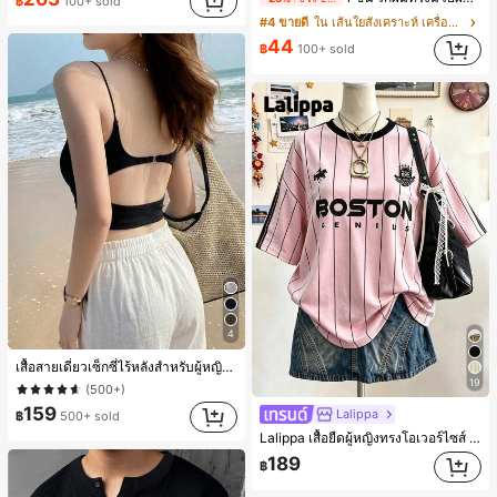
฿
100+ sold
#4 ขายดี
ใน เส้นใยสังเคราะห์ เครื่องประดับผมผู้หญิง
44
฿
100+ sold
4
เสื้อสายเดี่ยวเซ็กซี่ไร้หลังสำหรับผู้หญิงพร้อมบราแบบมีฟองน้ำ, เสื้อกล้ามแขนกุด, เสื้อลำลองสีดำสำหรับฤดูร้อน
19
(500+)
159
Lalippa
฿
500+ sold
Lalippa เสื้อยืดผู้หญิงทรงโอเวอร์ไซส์ แฟชั่นมินิมอล ลายตัวอักษรและลายทางแนวตั้ง สีเงิน Digital Silver Fox ความยาวกลางตัว คอกลม ไหล่ตก ของขวัญสำหรับเพื่อน
189
฿