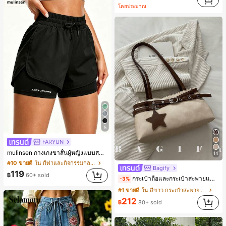
โดยประมาณ
5
FARYUN
mulinsen กางเกงขาสั้นผู้หญิงแบบสบายๆ สีพื้น หลวม อเนกประสงค์ กางเกงขาสั้นกีฬา 2-In-1 สำหรับวิ่ง ฟิตเนส และการฝึกซ้อมกีฬาในฤดูร้อน
14
#10 ขายดี
ใน กีฬาและกิจกรรมกลางแจ้ง
Bagify
119
฿
60+ sold
กระเป๋าถือและกระเป๋าสะพายแฟชั่นใหม่ ตกแต่งด้วยเข็มขัด เหมาะสำหรับงานปาร์ตี้ การรวมตัว การออกไปข้างนอก การท่องเที่ยว การช้อปปิ้ง และการใช้งานประจำวัน สามารถเก็บเหรียญ โทรศัพท์ เหมาะสำหรับกระเป๋าทำงานของพนักงานออฟฟิศ นักศึกษามหาวิทยาลัย และพนักงานออฟฟิศ กระเป๋าผู้หญิงที่หรูหรา
-3%
#1 ขายดี
ใน สีขาว กระเป๋าสะพายผู้หญิง
212
฿
80+ sold