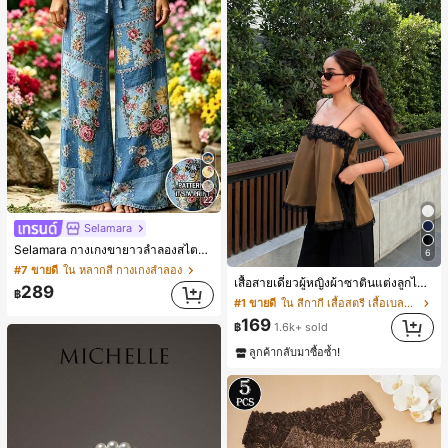
22
Selamara
Selamara กางเกงขายาวลำลองสไตล์โบฮีเมียนสำหรับพักผ่อน สีกากี ผิวสัมผัสมีเท็กซ์เจอร์ เอวสูงทรงหลวม เอวยางยืดพร้อมเชือกรูด ทรงขาตรงทิ้งตัว ขากว้าง สำหรับชายหาด ลำลอง พักผ่อน และเดินทาง
6
#7 ขายดี
ใน หลากสี กางเกงลำลอง
เสื้อสายเดี่ยวผู้หญิงผ้าซาตินแต่งลูกไม้ - เสื้อสายเดี่ยวฤดูร้อนสีคากีมีรอยผ่าด้านข้างที่น่าดึงดูดแบบสบายๆ
289
฿
#1 ขายดี
ใน สีกากี เสื้อสตรี เสื้อเบลาส์ & Tee
169
฿
1.6k+ sold
ลูกค้ากลับมาซื้อซ้ำ!