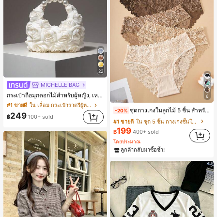
22
MICHELLE BAG
กระเป๋าถือมุกดอกไม้สำหรับผู้หญิง, เหมาะสำหรับชุดราตรี, ชุดบอล, เครื่องประดับงานแต่งงาน, กระเป๋าสตางค์สุภาพสตรีหรูหรา, ของขวัญสำหรับผู้หญิง (ลายสุ่ม)
6
#1 ขายดี
ใน เลื่อม กระเป๋าราตรีผู้หญิง
ชุดกางเกงในลูกไม้ 5 ชิ้น สำหรับใส่ทุกวัน
-20%
249
฿
100+ sold
#1 ขายดี
ใน ชุด 5 ชิ้น กางเกงชั้นในผู้หญิง
199
฿
400+ sold
โดยประมาณ
ลูกค้ากลับมาซื้อซ้ำ!