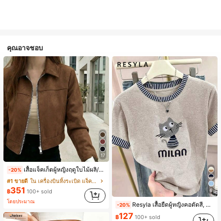
คุณอาจชอบ
17
เสื้อแจ็คเก็ตผู้หญิงฤดูใบไม้ผลิ/ใบไม้ร่วง สีพื้น หนังเทียม สไตล์ปกคอเสื้อ ซิปขึ้น แขนยาว สไตล์ลำลอง วิทยาลัย สนามบิน เสื้อนอก สีน้ำตาล สไตล์สบายๆ ฤดูใบไม้ร่วง
-20%
#1 ขายดี
ใน เครื่องบินทิ้งระเบิด แจ็คเก็ตผู้หญิง
351
6
฿
100+ sold
โดยประมาณ
Resyla เสื้อยืดผู้หญิงคอตัดสี, หลากสี, ลายพิมพ์แมวน่ารัก, เสื้อสำหรับออกไปเที่ยวฤดูร้อน, ดีไซน์กราฟิก, ความรู้สึกพรีเมียม, ลำลองอเนกประสงค์, สวมใส่ประจำวัน, กลางแจ้ง, ช้อปปิ้ง, การเดินทาง เสื้อผ้ากลางแจ้ง
-20%
127
฿
100+ sold