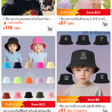
Save ฿22
1 ชิ้น หมวกเบสบอลลายไดโนเสาร์น่ารัก
1 ชิ้น หมวกแก๊ปเด็กอายุ 3-8 ปี ลายไดโ
87
สำหรับเด็ก, เหมาะสำหรับเด็กผู้ชายและ
นเสาร์, ม้าโพนี่, สตรอว์เบอร์รี, เชอร์รี่, โ
เหลือแค่5ชิ้น
฿
-20%
เด็กผู้หญิง; หมวกกันแดดแบบนุ่มปรับไ
ดนัท, บอลลูน เหมาะสำหรับเด็กชายแล
119
฿
-20%
ด้, เหมาะสำหรับฤดูใบไม้ผลิและฤดูร้อน;
ะเด็กหญิง สำหรับไปโรงเรียน, กีฬากลาง
กลางแจ้ง, กลับไปโรงเรียน, เหมาะสำหรั
แจ้ง, หมวกกันแดด
บสวมใส่ในชีวิตประจำวัน, โอกาสลำลอ
งและงานรวมตัว
Save ฿8
Save ฿22
1ชิ้น หมวกเด็กแบบถัง ยูนิเซ็กซ์ที่สามาร
91
ถปรับแต่งด้วยตัวอักษร 26 ตัว แฟชั่นห
หมวกบักเก็ตสีพื้นสำหรับเด็กพร้อมเชือก
฿
-8%
3 วันสุดท้าย