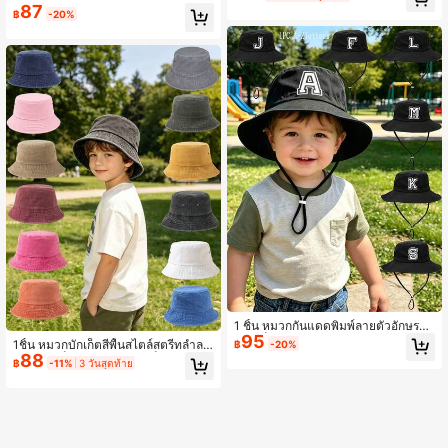
มวกกันแดดกลางแจ้ง เหมาะสำหรับใส่ใ
87
รูดปรับได้, หมวกกันแดดกลางแจ้งแบบ
฿
-20%
นฤดูใบไม้ผลิ/ฤดูร้อนประจำวัน เหมาะเ
ลำลอง, เหมาะสำหรับเด็กชายและเด็กห
ป็นของขวัญวันเกิดและวันหยุด
ญิงในฤดูใบไม้ผลิและฤดูใบไม้ร่วง, เหม
าะสำหรับการเดินทาง, วันหยุดพักผ่อนที่
ชายหาด... หมวกบักเก็ตสีพื้นแห้งเร็ว, เ
หมาะสำหรับกิจกรรมกลางแจ้ง, สวนสา
ธารณะ, ชายหาด, ว่ายน้ำ, ป้องกันแสง
แดดได้ดีเยี่ยมในฤดูร้อน
1 ชิ้น หมวกกันแดดพิมพ์ลายตัวอักษรสำ
95
หรับเด็ก, ดีไซน์ลำลองพร้อมสายรัดกันล
1ชิ้น หมวกบักเก็ตสีพื้นสไตล์สตรีทลำลอ
฿
-20%
มปรับได้, เหมาะสำหรับกิจกรรมกลางแ
88
งสำหรับเด็ก เหมาะสำหรับเด็กชายและเ
฿
-11%
3 วันสุดท้าย
จ้ง, ป้องกันแสงแดดชายหาด
ด็กหญิง จำเป็นสำหรับชายหาดฤดูใบไม้
ผลิ/ฤดูร้อนและชุดประจำวัน ของขวัญก
ลับไปโรงเรียน