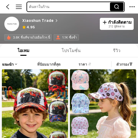
ค้นหาในร้าน
Xiaoshun Trade
กำลังติดตาม
212 ผู้ติดตาม
4.95
3.6K ชิ้นที่ขายไปเมื่อเร็วๆ นี้
1.1K ซื้อซ้ำ
ไอเทม
โปรโมชั่น
รีวิว
แนะนำ
ที่นิยมมากที่สุด
ราคา
ตัวกรอง