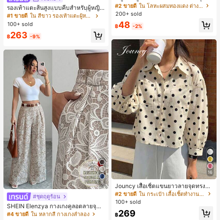
ขาคณิตสไตล์มินิมอล เหมาะสำหรับสว
#2 ขายดี
ใน โลหะผสมทองแดง ต่างหูผู้หญิง
รองเท้าแตะส้นสูงแบบคีบสำหรับผู้หญิง
มใส่ประจำวันแบบสบายๆ สำหรับผู้หญิง
200+ sold
สไตล์คลาสสิก สีบล็อก สไตล์แฟรี่ฤดูร้อ
#1 ขายดี
ใน สีขาว รองเท้าแตะผู้หญิง
น ส้นเข็ม รองเท้าแตะแบบคีบ รองเท้าแ
48
100+ sold
฿
-2%
ตะชายหาดแฟชั่นสายไขว้ รองเท้าผู้ห
263
ญิง สำหรับออฟฟิศ บ้าน กลางแจ้ง ดีไซ
฿
-9%
น์หัวเหลี่ยม ชิคและหรูหรา สำหรับเดทไ
นท์
16
5
Jouncy เสื้อเชิ้ตแขนยาวลายจุดทรงหล
วมสำหรับผู้หญิง
#2 ขายดี
ใน กระเป๋า เสื้อเชิ้ตทำงานมีกระเป๋า
#ชุดฤดูร้อน
100+ sold
SHEIN Elenzya กางเกงคูลอตลายจุดเ
269
อวสูงแบบใหม่สำหรับฤดูใบไม้ผลิ/ฤดูร้อ
#4 ขายดี
ใน หลากสี กางเกงลำลอง
฿
น, สไตล์หรูหราเหมาะสำหรับใส่ในชีวิต