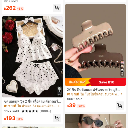
80+ sold
ประจำวันและทำงาน, ให้ความรู้สึกวินเ
262
ทจสำหรับฤดูรับปริญญา, เทศกาลดนตร
฿
-6%
ี, การแข่งม้าดาร์บี้, วันประกาศอิสรภาพ
6
Save ฿10
2/1ชิ้น กิ๊บติดผมแฟชั่นขนาดใหญ่สีน้ำ
ตาลชานมสำหรับผู้หญิง เหมาะสำหรับก
#1 ขายดี
ใน โปรโมชั่นต้อนรับเปิดเทอม เครื่องประดับผมผู้หญิง
ารอาบน้ำ ล้างหน้า และจัดแต่งทรงผม
900+ sold
ชุดนอนผู้หญิง 2 ชิ้น เสื้อสายเดี่ยวคอวีลู
39
กไม้ พร้อมกางเกงขาสั้นแต่งลูกไม้ แต่ง
#1 ขายดี
ใน ลำลอง-ยัง ชุดเลานจ์สำหรับผู้หญิง
฿
-20%
โบว์ที่เอว ชุดลำลองผู้หญิงนุ่มสบายน่ารั
1.1k+ sold
(1000+)
ก สไตล์เอสเธติก
193
฿
-3%