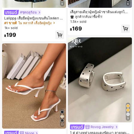
9
6
#1 ขายดี
ใน สีกากี เสื้อสตรี เสื้อเบลาส์ & Tee
ลูกค้ากลับมาซื้อซ้ำ!
เสื้อสายเดี่ยวผู้หญิงผ้าซาตินแต่งลูกไม้
#ชุดฤดูร้อน
- เสื้อสายเดี่ยวฤดูร้อนสีคากีมีรอยผ่าด้า
#1 ขายดี
#1 ขายดี
ใน สีกากี เสื้อสตรี เสื้อเบลาส์ & Tee
ใน สีกากี เสื้อสตรี เสื้อเบลาส์ & Tee
Lalippa เสื้อยืดผู้หญิงแขนสั้นไหล่ตก ค
นข้างที่น่าดึงดูดแบบสบายๆ
1.5k+ sold
ลูกค้ากลับมาซื้อซ้ำ!
ลูกค้ากลับมาซื้อซ้ำ!
อวีปกเสื้อ ลายพิมพ์ดิจิทัลลายทาง สไตล์
#1 ขายดี
ใน หลากสี เสื้อยืดผู้หญิง
สปอร์ตแฟชั่นมินิมอล ของขวัญสำหรับเ
#1 ขายดี
ใน สีกากี เสื้อสตรี เสื้อเบลาส์ & Tee
169
1k+ sold
฿
พื่อน
ลูกค้ากลับมาซื้อซ้ำ!
199
฿
9
22
Rovog Jewelry
1 คู่ ต่างหูห่วงทองแดงขัดเงา ลายจุดเร
Nione