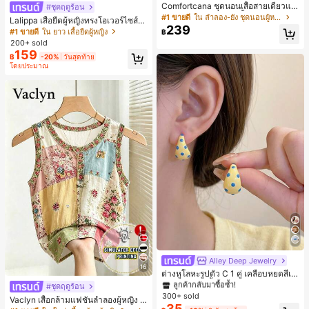
Comfortcana ชุดนอนเสื้อสายเดี่ยวแต่
#ชุดฤดูร้อน
งระบายและกางเกงขาสั้นสำหรับผู้หญิง
#1 ขายดี
ใน ลำลอง-ยัง ชุดนอนผู้หญิง
Lalippa เสื้อยืดผู้หญิงทรงโอเวอร์ไซส์ค
239
วามยาวกลาง คอกลม ไหล่ตก ลายพิมพ์
#1 ขายดี
ใน ยาว เสื้อยืดผู้หญิง
฿
ตัวอักษรและลายทางแนวตั้ง สไตล์แฟชั่
200+ sold
นมินิมอล ของขวัญให้เพื่อน
159
฿
-20%
วันสุดท้าย
โดยประมาณ
Alley Deep Jewelry
#1 ขายดี
ใน โบโฮ ต่างหูผู้หญิง
16
ลูกค้ากลับมาซื้อซ้ำ!
ต่างหูโลหะรูปตัว C 1 คู่ เคลือบหยดสีเห
ลือง ลายจุดสีน้ำเงิน สไตล์ยุโรปและอเม
#1 ขายดี
#1 ขายดี
ใน โบโฮ ต่างหูผู้หญิง
ใน โบโฮ ต่างหูผู้หญิง
#ชุดฤดูร้อน
ริกัน แฟชั่นส่วนตัว หวานและสง่างาม
300+ sold
ลูกค้ากลับมาซื้อซ้ำ!
ลูกค้ากลับมาซื้อซ้ำ!
Vaclyn เสื้อกล้ามแฟชั่นลำลองผู้หญิง ล
สำหรับผู้หญิงและเด็กหญิง สำหรับการเ
35