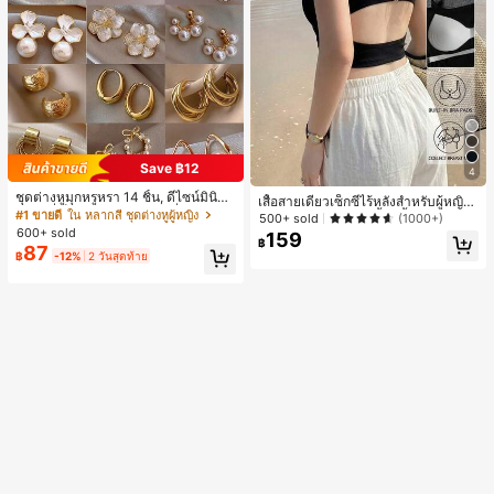
Save ฿12
4
ชุดต่างหูมุกหรูหรา 14 ชิ้น, ดีไซน์มินิมอ
เสื้อสายเดี่ยวเซ็กซี่ไร้หลังสำหรับผู้หญิง
ลใหม่ที่เป็นเอกลักษณ์ ต่างหูที่สง่างาม
#1 ขายดี
ใน หลากสี ชุดต่างหูผู้หญิง
พร้อมบราแบบมีฟองน้ำ, เสื้อกล้ามแขน
500+ sold
(1000+)
สำหรับผู้หญิง, ของขวัญสำหรับเธอ
กุด, เสื้อลำลองสีดำสำหรับฤดูร้อน
600+ sold
159
฿
87
฿
-12%
2 วันสุดท้าย