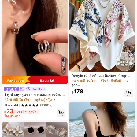
7
16
Resyla เสื้อยืดลำลองพิมพ์ลายปักลูกปัด
รูปโบว์ขนาดใหญ่สำหรับผู้หญิง
Save ฿6
#3 ขายดี
ใน โอเวอร์ไซส์ เสื้อยืดผู้หญิง
100+ sold
YS jewelry
179
฿
1 คู่ ต่างหูหรูหรา - การผสมผสานที่ลงตั
วของแฟชั่นและความซับซ้อน, ดีไซน์ส
#2 ขายดี
ใน เงิน ต่างหูห่วงผู้หญิง
องชั้น, เหมาะสำหรับสุภาพสตรีและนักเ
1k+ sold
(1000+)
รียน, ต่างหูทองแดงฝังไมโคร
23
฿
-21%
วันสุดท้าย
โดยประมาณ