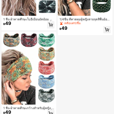
1 ชิ้น ผ้าคาดศีรษะโบฮีเมียนมัดย้อม สำ
1/4ชิ้น ที่คาดผมผู้หญิงลายจุดสีพื้นย้อน
49
หรับผู้หญิงและเด็กหญิง - ยืดหยุ่นไม่ลื่น
ยุคคลาสสิก เครื่องประดับผม ผ้าโพกหัว
เหลือแค่10ชิ้น
฿
เหมาะสำหรับการออกกำลังกาย โยคะ ผ้
แฟชั่นเรียบง่ายลายจุด เหมาะสำหรับกี
49
฿
าโพลีเอสเตอร์แฟชั่นโบฮีเมียนมัดย้อม
ฬา, โยคะ, ผ้าพันคอผู้หญิงสำหรับสวมใ
ส่ในชีวิตประจำวัน
1 ชิ้น ผ้าคาดศีรษะกว้างสำหรับผู้หญิง, ผ้
49
าคาดศีรษะลายดอกไม้สไตล์โบโฮยืดหยุ่
฿