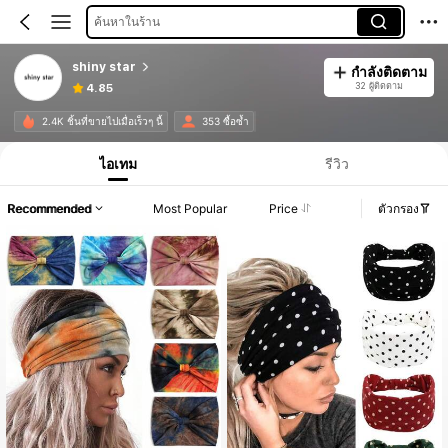
ค้นหาในร้าน
shiny star
กำลังติดตาม
32 ผู้ติดตาม
4.85
2.4K ชิ้นที่ขายไปเมื่อเร็วๆ นี้
353 ซื้อซ้ำ
ไอเทม
รีวิว
Recommended
Most Popular
Price
ตัวกรอง